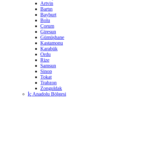
Artvin
Bartın
Bayburt
Bolu
Çorum
Giresun
Gümüşhane
Kastamonu
Karabük
Ordu
Rize
Samsun
Sinop
Tokat
Trabzon
Zonguldak
İç Anadolu Bölgesi