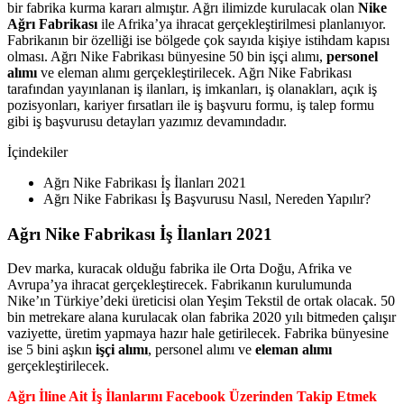
bir fabrika kurma kararı almıştır. Ağrı ilimizde kurulacak olan
Nike
Ağrı Fabrikası
ile Afrika’ya ihracat gerçekleştirilmesi planlanıyor.
Fabrikanın bir özelliği ise bölgede çok sayıda kişiye istihdam kapısı
olması. Ağrı Nike Fabrikası bünyesine 50 bin işçi alımı,
personel
alımı
ve eleman alımı gerçekleştirilecek. Ağrı Nike Fabrikası
tarafından yayınlanan iş ilanları, iş imkanları, iş olanakları, açık iş
pozisyonları, kariyer fırsatları ile iş başvuru formu, iş talep formu
gibi iş başvurusu detayları yazımız devamındadır.
İçindekiler
Ağrı Nike Fabrikası İş İlanları 2021
Ağrı Nike Fabrikası İş Başvurusu Nasıl, Nereden Yapılır?
Ağrı Nike Fabrikası İş İlanları 2021
Dev marka, kuracak olduğu fabrika ile Orta Doğu, Afrika ve
Avrupa’ya ihracat gerçekleştirecek. Fabrikanın kurulumunda
Nike’ın Türkiye’deki üreticisi olan Yeşim Tekstil de ortak olacak. 50
bin metrekare alana kurulacak olan fabrika 2020 yılı bitmeden çalışır
vaziyette, üretim yapmaya hazır hale getirilecek. Fabrika bünyesine
ise 5 bini aşkın
işçi alımı
, personel alımı ve
eleman alımı
gerçekleştirilecek.
Ağrı İline Ait İş İlanlarını Facebook Üzerinden Takip Etmek