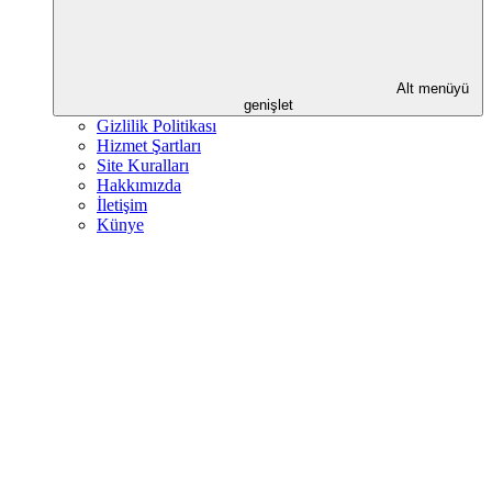
Alt menüyü
genişlet
Gizlilik Politikası
Hizmet Şartları
Site Kuralları
Hakkımızda
İletişim
Künye