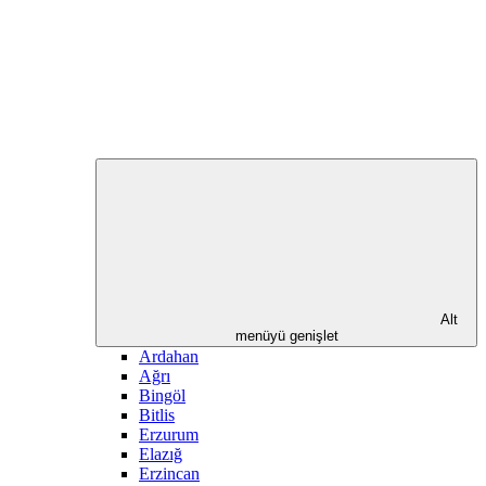
Alt
menüyü genişlet
Ardahan
Ağrı
Bingöl
Bitlis
Erzurum
Elazığ
Erzincan