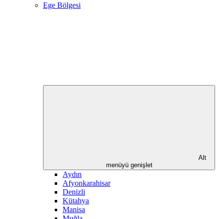
Ege Bölgesi
Alt
menüyü genişlet
Aydın
Afyonkarahisar
Denizli
Kütahya
Manisa
Muğla