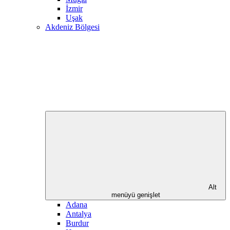
İzmir
Uşak
Akdeniz Bölgesi
Alt
menüyü genişlet
Adana
Antalya
Burdur