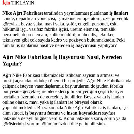
İçin
TIKLAYIN
Nike Ağrı Fabrikası
tarafından yayınlanması planlanan
iş ilanları
içinde; departman yöneticisi, iş makineleri operatörü, özel güvenlik
görevlisi, beyaz yaka, mavi yaka, şoför, engelli personel, eski
hükümlü işçi, vasıfsız fabrika işçisi, üretim elemanı, temizlik
personeli, depo elemanı, kalite müdürü, mühendis, tekniker,
teknisyen gibi çok sayıda kadro ve pozisyon bulunmaktadır. Peki
tüm bu iş ilanlarına nasıl ve nereden
iş başvurusu
yapılıyor?
Ağrı Nike Fabrikası İş Başvurusu Nasıl, Nereden
Yapılır?
Ağrı Nike Fabrikası ülkemizdeki istihdam sayısının artması ve
prestij açısından oldukça önemli bir projedir. Ağrı Nike Fabrikasında
çalışmak isteyen vatandaşlarımız başvurularını doğrudan fabrika
bünyesine gerçekleştirebilecekleri gibi kariyer gibi çeşitli kariyer
portalları üzerinden de gerçekleştirebilirler. Beyaz yaka iş ilanları
online olarak, mavi yaka iş ilanları ise bireysel olarak
yapılabilmektedir. Bu yazımızda Nike Ağrı Fabrikası iş ilanları, işe
alım süreci,
iş başvuru formu
ve
insan kaynakları
sayfası
hakkında detaylı bilgiler verdik. Konu hakkında soru, sorun ya da
görüşlerinizi yorum bölümümüzden dile getirebilirsiniz.