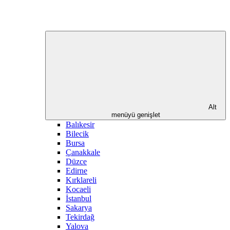
Alt
menüyü genişlet
Balıkesir
Bilecik
Bursa
Çanakkale
Düzce
Edirne
Kırklareli
Kocaeli
İstanbul
Sakarya
Tekirdağ
Yalova