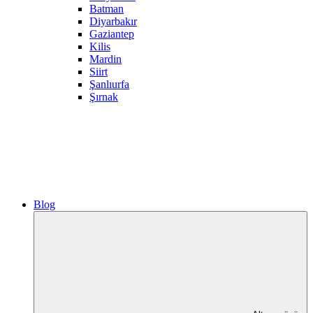
Batman
Diyarbakır
Gaziantep
Kilis
Mardin
Siirt
Şanlıurfa
Şırnak
Blog