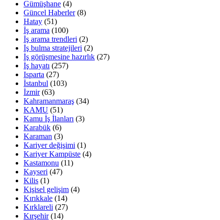
Gümüşhane
(4)
Güncel Haberler
(8)
Hatay
(51)
İş arama
(100)
İş arama trendleri
(2)
İş bulma stratejileri
(2)
İş görüşmesine hazırlık
(27)
İş hayatı
(257)
Isparta
(27)
İstanbul
(103)
İzmir
(63)
Kahramanmaraş
(34)
KAMU
(51)
Kamu İş İlanları
(3)
Karabük
(6)
Karaman
(3)
Kariyer değişimi
(1)
Kariyer Kampüste
(4)
Kastamonu
(11)
Kayseri
(47)
Kilis
(1)
Kişisel gelişim
(4)
Kırıkkale
(14)
Kırklareli
(27)
Kırşehir
(14)