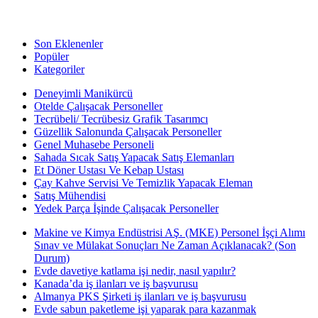
Son Eklenenler
Popüler
Kategoriler
Deneyimli Manikürcü
Otelde Çalışacak Personeller
Tecrübeli/ Tecrübesiz Grafik Tasarımcı
Güzellik Salonunda Çalışacak Personeller
Genel Muhasebe Personeli
Sahada Sıcak Satış Yapacak Satış Elemanları
Et Döner Ustası Ve Kebap Ustası
Çay Kahve Servisi Ve Temizlik Yapacak Eleman
Satış Mühendisi
Yedek Parça İşinde Çalışacak Personeller
Makine ve Kimya Endüstrisi AŞ. (MKE) Personel İşçi Alımı
Sınav ve Mülakat Sonuçları Ne Zaman Açıklanacak? (Son
Durum)
Evde davetiye katlama işi nedir, nasıl yapılır?
Kanada’da iş ilanları ve iş başvurusu
Almanya PKS Şirketi iş ilanları ve iş başvurusu
Evde sabun paketleme işi yaparak para kazanmak