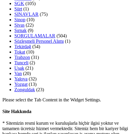
SGK
(105)
Siirt
(1)
SINAVLAR
(75)
Sinop
(10)
Sivas
(22)
Şırnak
(9)
SORGULAMALAR
(504)
Sözleşmeli Personel Alımı
(1)
Tekirdağ
(54)
Tokat
(10)
Trabzon
(31)
Tunceli
(2)
Uşak
(21)
Van
(20)
Yalova
(32)
Yozgat
(13)
Zonguldak
(23)
Please select the Tab Content in the Widget Settings.
Site Hakkında
* Sitemizin resmi kurum ve kuruluşlarla hiçbir ilgisi yoktur ve
tamamen ücretsiz hizmet vermektedir. Sitemiz hem bir kariyer bilgi
bankası hemde seri iş ilanları yayınlayan iş arama motoru olup,