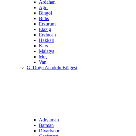
Ardahan
Ağrı
Bingöl
Bitlis
Erzurum
Elazığ
Erzincan
Hakkari
Kars
Malatya
Muş
Van
G. Doğu Anadolu Bölgesi
Adıyaman
Batman
Diyarbakır