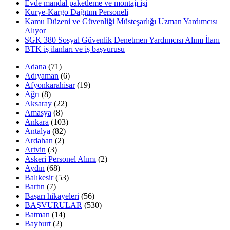
Evde mandal paketleme ve montajı işi
Kurye-Kargo Dağıtım Personeli
Kamu Düzeni ve Güvenliği Müsteşarlığı Uzman Yardımcısı
Alıyor
SGK 380 Sosyal Güvenlik Denetmen Yardımcısı Alımı İlanı
BTK iş ilanları ve iş başvurusu
Adana
(71)
Adıyaman
(6)
Afyonkarahisar
(19)
Ağrı
(8)
Aksaray
(22)
Amasya
(8)
Ankara
(103)
Antalya
(82)
Ardahan
(2)
Artvin
(3)
Askeri Personel Alımı
(2)
Aydın
(68)
Balıkesir
(53)
Bartın
(7)
Başarı hikayeleri
(56)
BAŞVURULAR
(530)
Batman
(14)
Bayburt
(2)