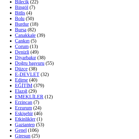
Bilecik
(22)
Bingöl
(7)
Bitlis
(4)
Bolu
(50)
Burdur
(18)
Bursa
(82)
Çanakkale
(39)
Çankırı
(5)
Çorum
(13)
Denizli
(49)
Diyarbakır
(38)
Doğru başvuru
(55)
Düzce
(38)
E-DEVLET
(32)
Edirne
(40)
EĞİTİM
(379)
Elazığ
(29)
EMEKLİLER
(12)
Erzincan
(7)
Erzurum
(24)
Eskişehir
(46)
Etkinlikler
(1)
Gaziantep
(53)
Genel
(106)
Giresun
(25)