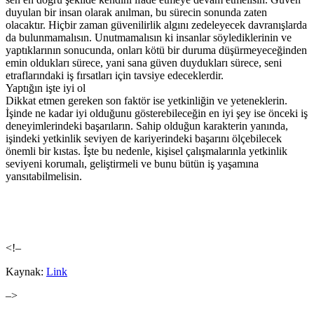
duyulan bir insan olarak anılman, bu sürecin sonunda zaten
olacaktır. Hiçbir zaman güvenilirlik algını zedeleyecek davranışlarda
da bulunmamalısın. Unutmamalısın ki insanlar söylediklerinin ve
yaptıklarının sonucunda, onları kötü bir duruma düşürmeyeceğinden
emin oldukları sürece, yani sana güven duydukları sürece, seni
etraflarındaki iş fırsatları için tavsiye edeceklerdir.
Yaptığın işte iyi ol
Dikkat etmen gereken son faktör ise yetkinliğin ve yeteneklerin.
İşinde ne kadar iyi olduğunu gösterebileceğin en iyi şey ise önceki iş
deneyimlerindeki başarıların. Sahip olduğun karakterin yanında,
işindeki yetkinlik seviyen de kariyerindeki başarını ölçebilecek
önemli bir kıstas. İşte bu nedenle, kişisel çalışmalarınla yetkinlik
seviyeni korumalı, geliştirmeli ve bunu bütün iş yaşamına
yansıtabilmelisin.
<!–
Kaynak:
Link
–>