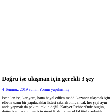
Doğru işe ulaşman için gerekli 3 şey
4 Temmuz 2019
admin
Yorum yapılmamış
İstenilen işe, kariyere, hatta hayal edilen maddi kazanca ulaşmak için
elbette uzun bir yapılacaklar listesi çıkarılabilir; ancak her şeyi aynı
anda yapmak da pek mümkün değil. Kariyer Rehberi’nde bugün,
doğru işe ulaşabilmen için gerekli olan 3 temel faktörü paylaştık.