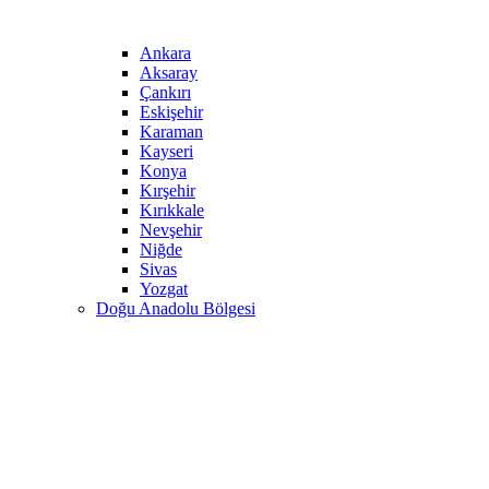
Ankara
Aksaray
Çankırı
Eskişehir
Karaman
Kayseri
Konya
Kırşehir
Kırıkkale
Nevşehir
Niğde
Sivas
Yozgat
Doğu Anadolu Bölgesi