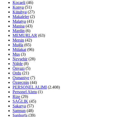
Kocaeli
(46)
Konya
(51)
Kütahya
(27)
Makaleler
(2)
Malatya
(41)
Manisa
(43)
Mardin
(6)
MEMURLAR
(63)
Mersin
(42)
Muğla
(65)
Mülakat
(96)
Muş
(3)
Nevşehir
(28)
Niğde
(8)
Önyazı
(5)
Ordu
(21)
Osmaniye
(7)
Özgeçmiş
(44)
PERSONEL ALIMI
(2.408)
Personel Alımı
(1)
Rize
(29)
SAĞLIK
(45)
Sakarya
(57)
Samsun
(48)
Şanlıurfa
(39)