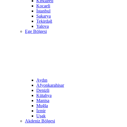
Kırklareli
Kocaeli
İstanbul
Sakarya
Tekirdağ
Yalova
Ege Bölgesi
Aydın
Afyonkarahisar
Denizli
Kütahya
Manisa
Muğla
İzmir
Uşak
Akdeniz Bölgesi