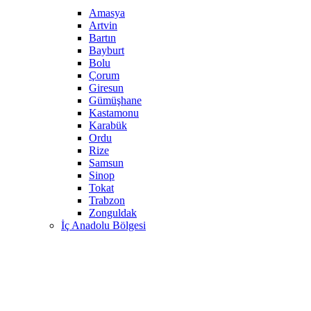
Amasya
Artvin
Bartın
Bayburt
Bolu
Çorum
Giresun
Gümüşhane
Kastamonu
Karabük
Ordu
Rize
Samsun
Sinop
Tokat
Trabzon
Zonguldak
İç Anadolu Bölgesi