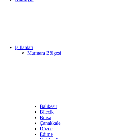
İş İlanları
Marmara Bölgesi
Balıkesir
Bilecik
Bursa
Çanakkale
Düzce
Edirne