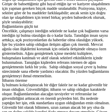
Girişte de bahsettiğimiz gibi hayal ettiğin işe ve kariyere ulaşabilmen
için yapman gereken birçok madde sıralanabilir. Pozisyona, kişiye,
sektöre göre de bu maddeler farklılaşabilir; ancak senin için doğru
olan işe ulaşabilmen için temel birkaç şeyden bahsedecek olursak,
şöyle sıralayabiliriz:
Bağlantılarını güçlü tut
Öncelikle, çalışmayı istediğin sektörde ne kadar çok bağlantın varsa
istediğin işi bulma olasılığın da o kadar fazla. Tanıdığın insan sayısı
arttıkça, açık pozisyonlardan da haberdar olma olasılığın yüksek.
İşte bu yüzden sahip olduğun iletişim ağları çok önemli. Mevcut
ağınla olan ilişkilerini korumak için onlarla iletişimde olmaya özen
göstermelisin. Ağını genişletmek içinse mesleki kulüplere,
buluşmalara katılmalı ve aktif olarak sektörel etkinliklerin içinde
bulunmalısın. Tanıştığın kişilerden referans istemen de ağını
genişletmenin farklı bir yolu. Sahip olduğun sosyal çevre iş bulma
sürecininde sana elbette yardımcı olacaktır. Bu yüzden bağlantılarını
genişletmeyi ihmal etmemelisin.
İtibarını önemse
İş bulmanı kolaylaştıracak bir diğer faktör ise ne kadar güvenilir bir
insan olduğun. Güvenilirliğin; itibarın ve sahip olduğun karakterle
oluşur. Bağlantılarından alacağın tavsiyeler ve referanslar ise
güvenilirliğini arttıracak en önemli şeylerden biri. Bu nedenle
yaptığın her işin, etik standartlara uygun olduğundan emin olmalısın.
Güvenilir biri olarak bilinmen, uzun zaman alacak bir şey olsa da
sen en doğru şekilde kendini ifade etmeye devam etmelisin. Güven