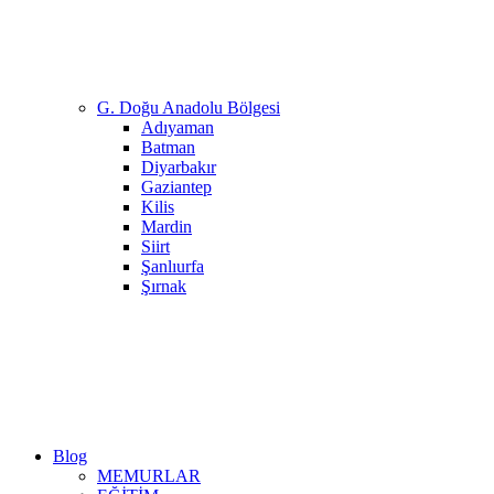
G. Doğu Anadolu Bölgesi
Adıyaman
Batman
Diyarbakır
Gaziantep
Kilis
Mardin
Siirt
Şanlıurfa
Şırnak
Blog
MEMURLAR