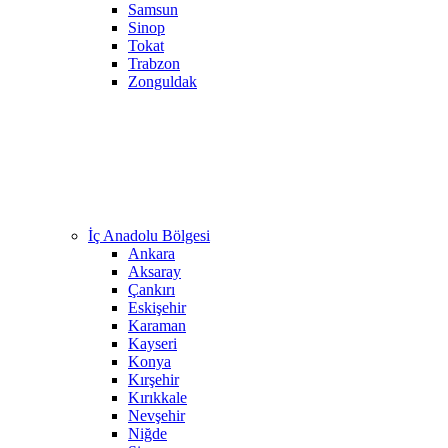
Samsun
Sinop
Tokat
Trabzon
Zonguldak
İç Anadolu Bölgesi
Ankara
Aksaray
Çankırı
Eskişehir
Karaman
Kayseri
Konya
Kırşehir
Kırıkkale
Nevşehir
Niğde