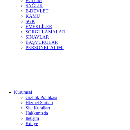
EĞİTİM
SAĞLIK
E-DEVLET
KAMU
SGK
EMEKLİLER
SORGULAMALAR
SINAVLAR
BAŞVURULAR
PERSONEL ALIMI
Kurumsal
Gizlilik Politikası
Hizmet Şartları
Site Kuralları
Hakkımızda
İletişim
Künye