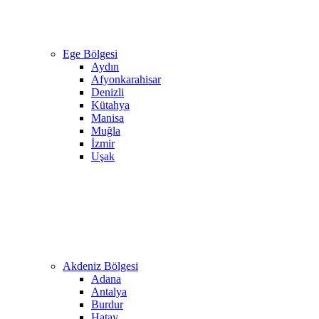
Ege Bölgesi
Aydın
Afyonkarahisar
Denizli
Kütahya
Manisa
Muğla
İzmir
Uşak
Akdeniz Bölgesi
Adana
Antalya
Burdur
Hatay