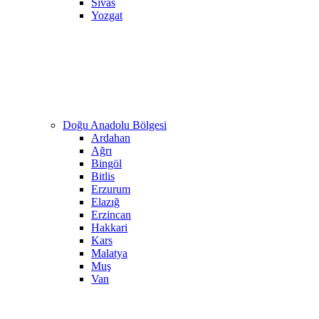
Sivas
Yozgat
Doğu Anadolu Bölgesi
Ardahan
Ağrı
Bingöl
Bitlis
Erzurum
Elazığ
Erzincan
Hakkari
Kars
Malatya
Muş
Van