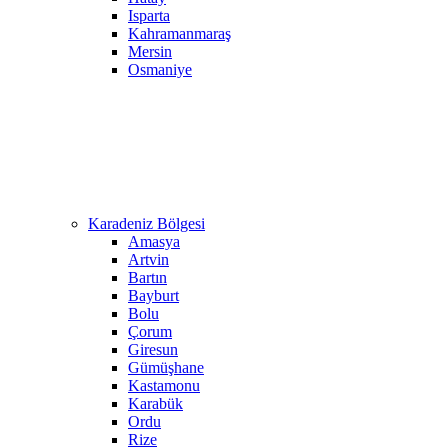
Isparta
Kahramanmaraş
Mersin
Osmaniye
Karadeniz Bölgesi
Amasya
Artvin
Bartın
Bayburt
Bolu
Çorum
Giresun
Gümüşhane
Kastamonu
Karabük
Ordu
Rize