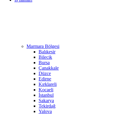
Marmara Bölgesi
Balıkesir
Bilecik
Bursa
Çanakkale
Düzce
Edirne
Kırklareli
Kocaeli
İstanbul
Sakarya
Tekirdağ
Yalova