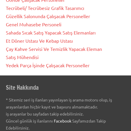
Tecrübeli/ Tecrübesiz Grafik Tasarımcı
Güzellik Salonunda Çalışacak Personeller
Genel Muhasebe Personeli
Sahada Sıcak Satış Yapacak Satış Elemanları
Et Döner Ustası Ve Kebap Ustası
Çay Kahve Servisi Ve Temizlik Yapacak Eleman
Satış Mühendisi
Yedek Parça İşinde Çalışacak Personeller
Site Hakkında
* Sitemiz seri iş ilanları yayınlayan iş arama motoru olup, iş
arayanlardan hiçbir kayıt ve başvuru almamaktadır.
iş arayanlar bu sayfadan takip edebilirsiniz.
Güncel günlük iş ilanlarını
Facebook
Sayfamızdan Takip
Edebilirsiniz.