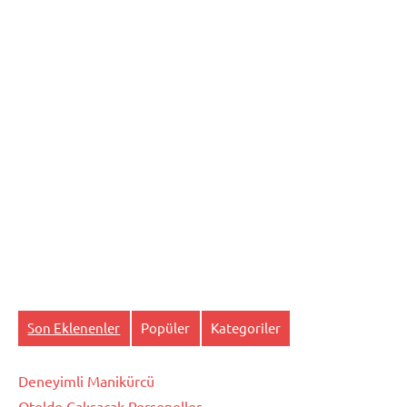
Son Eklenenler
Popüler
Kategoriler
Deneyimli Manikürcü
Otelde Çalışacak Personeller