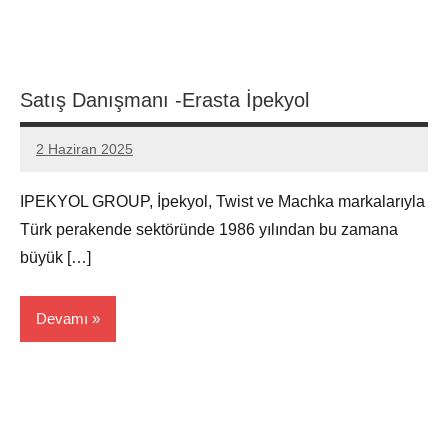
Satış Danışmanı -Erasta İpekyol
2 Haziran 2025
admin
Yorum
yapılmamış
IPEKYOL GROUP, İpekyol, Twist ve Machka markalarıyla
Türk perakende sektöründe 1986 yılından bu zamana
büyük […]
Devamı
Edirne