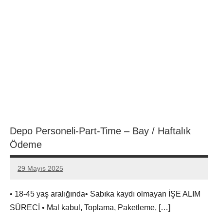
Depo Personeli-Part-Time – Bay / Haftalık
Ödeme
29 Mayıs 2025
admin
Yorum
yapılmamış
• 18-45 yaş aralığında• Sabıka kaydı olmayan İŞE ALIM
SÜRECİ • Mal kabul, Toplama, Paketleme, […]