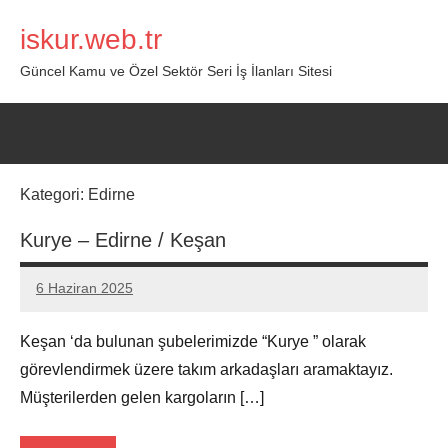
İçeriğe
iskur.web.tr
geç
Güncel Kamu ve Özel Sektör Seri İş İlanları Sitesi
Kategori:
Edirne
Kurye – Edirne / Keşan
6 Haziran 2025
admin
Yorum
yapılmamış
Keşan ‘da bulunan şubelerimizde “Kurye ” olarak
görevlendirmek üzere takım arkadaşları aramaktayız.
Müşterilerden gelen kargoların […]