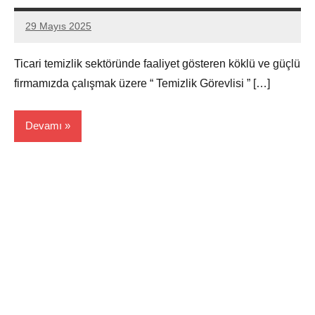
29 Mayıs 2025
admin
Yorum
yapılmamış
Ticari temizlik sektöründe faaliyet gösteren köklü ve güçlü
firmamızda çalışmak üzere “ Temizlik Görevlisi ” […]
Devamı
Edirne