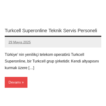
Turkcell Superonline Teknik Servis Personeli
29 Mayıs 2025
admin
Yorum
yapılmamış
Türkiye’ nin yenilikçi telekom operatörü Turkcell
Superonline, bir Turkcell grup şirketidir. Kendi altyapısını
kurmak üzere […]
Devamı
Edirne