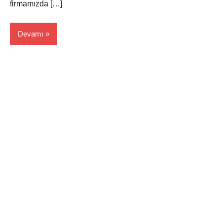
firmamızda […]
Devamı
Edirne