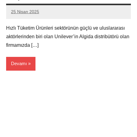
25 Nisan 2025
admin
Yorum
yapılmamış
Hızlı Tüketim Ürünleri sektörünün güçlü ve uluslararası
aktörlerinden biri olan Unilever’in Algida distribütörü olan
firmamızda […]
Devamı
Edirne