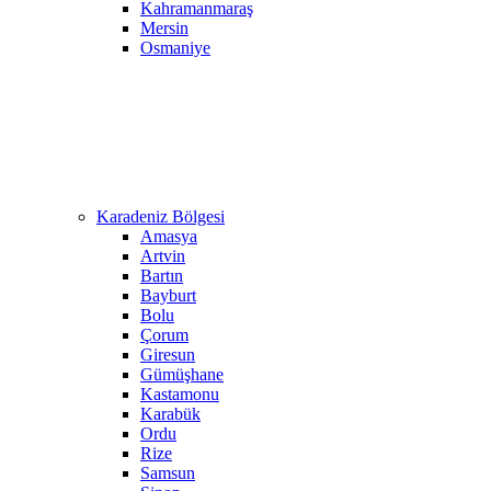
Kahramanmaraş
Mersin
Osmaniye
Karadeniz Bölgesi
Amasya
Artvin
Bartın
Bayburt
Bolu
Çorum
Giresun
Gümüşhane
Kastamonu
Karabük
Ordu
Rize
Samsun