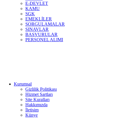
E-DEVLET
KAMU
SGK
EMEKLİLER
SORGULAMALAR
SINAVLAR
BAŞVURULAR
PERSONEL ALIMI
Kurumsal
Gizlilik Politikası
Hizmet Şartları
Site Kuralları
Hakkımızda
İletişim
Künye