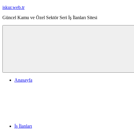
İçeriğe
iskur.web.tr
geç
Güncel Kamu ve Özel Sektör Seri İş İlanları Sitesi
Anasayfa
İş İlanları