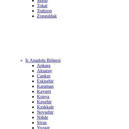
Sinop
Tokat
Trabzon
Zonguldak
İç Anadolu Bölgesi
Ankara
Aksaray
Çankırı
Eskişehir
Karaman
Kayseri
Konya
Kırşehir
Kırıkkale
Nevşehir
Niğde
Sivas
Yozgat