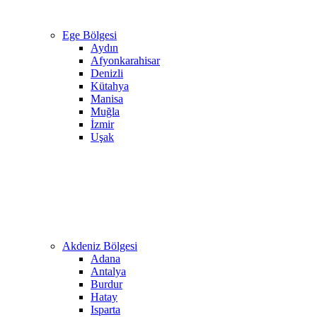
Ege Bölgesi
Aydın
Afyonkarahisar
Denizli
Kütahya
Manisa
Muğla
İzmir
Uşak
Akdeniz Bölgesi
Adana
Antalya
Burdur
Hatay
Isparta