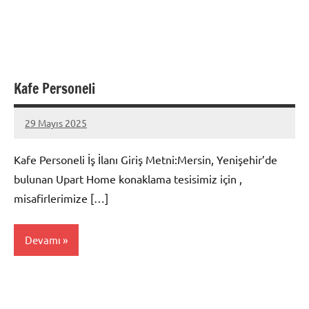
Kafe Personeli
29 Mayıs 2025
admin
Yorum
yapılmamış
Kafe Personeli İş İlanı Giriş Metni:Mersin, Yenişehir’de
bulunan Upart Home konaklama tesisimiz için ,
misafirlerimize […]
Devamı
Mersin