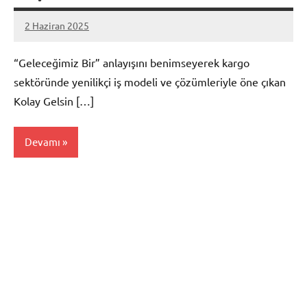
2 Haziran 2025
admin
Yorum
yapılmamış
“Geleceğimiz Bir” anlayışını benimseyerek kargo
sektöründe yenilikçi iş modeli ve çözümleriyle öne çıkan
Kolay Gelsin […]
Devamı
Mersin