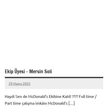
Ekip Üyesi – Mersin Soli
29 Mayıs 2025
admin
Yorum
yapılmamış
Haydi Sen de McDonald’s Ekibine Katıl! ???? Full time /
Part time çalışma imkânı McDonald’s […]