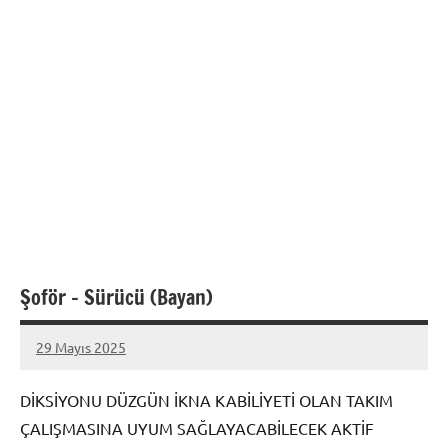
Şoför – Sürücü (Bayan)
29 Mayıs 2025
admin
Yorum
yapılmamış
DİKSİYONU DÜZGÜN İKNA KABİLİYETİ OLAN TAKIM
ÇALIŞMASINA UYUM SAĞLAYACABİLECEK AKTİF