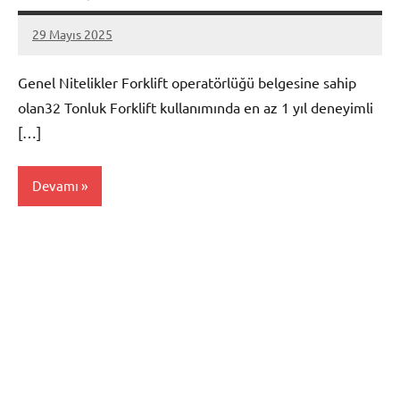
29 Mayıs 2025
admin
Yorum
yapılmamış
Genel Nitelikler Forklift operatörlüğü belgesine sahip
olan32 Tonluk Forklift kullanımında en az 1 yıl deneyimli
[…]
Devamı
Mersin