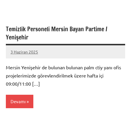
Temizlik Personeli Mersin Bayan Partime /
Yenişehir
3 Haziran 2025
admin
Yorum
yapılmamış
Mersin Yenişehir de bulunan bulunan palm ctiy yanı ofis
projelerimizde görevlendirilmek üzere hafta içi
09:00/11:00 […]
Devamı
Mersin