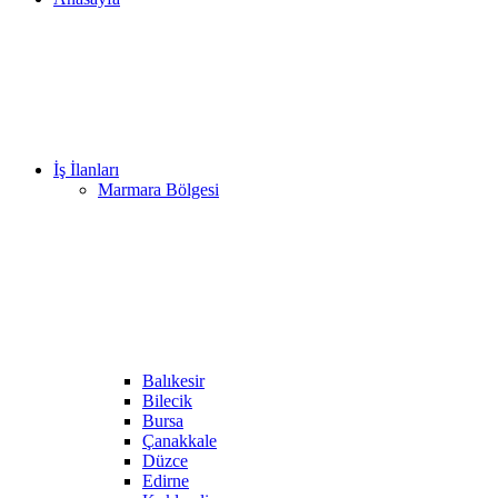
İş İlanları
Marmara Bölgesi
Balıkesir
Bilecik
Bursa
Çanakkale
Düzce
Edirne