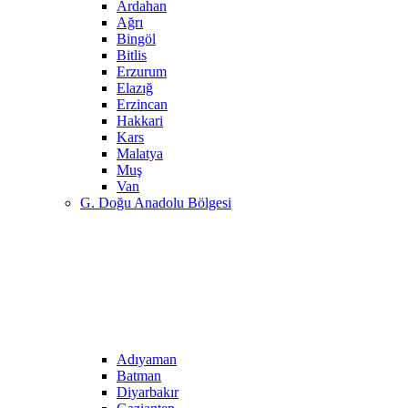
Ardahan
Ağrı
Bingöl
Bitlis
Erzurum
Elazığ
Erzincan
Hakkari
Kars
Malatya
Muş
Van
G. Doğu Anadolu Bölgesi
Adıyaman
Batman
Diyarbakır