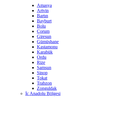
Amasya
Artvin
Bartın
Bayburt
Bolu
Çorum
Giresun
Gümüşhane
Kastamonu
Karabük
Ordu
Rize
Samsun
Sinop
Tokat
Trabzon
Zonguldak
İç Anadolu Bölgesi