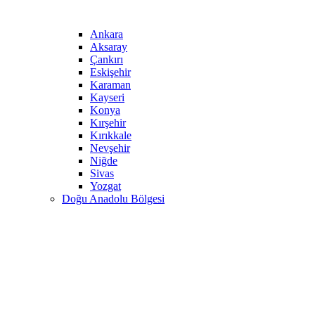
Ankara
Aksaray
Çankırı
Eskişehir
Karaman
Kayseri
Konya
Kırşehir
Kırıkkale
Nevşehir
Niğde
Sivas
Yozgat
Doğu Anadolu Bölgesi