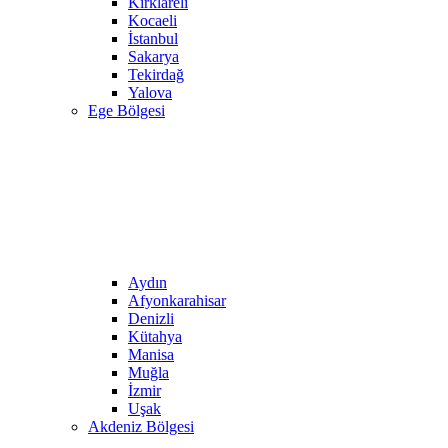
Kırklareli
Kocaeli
İstanbul
Sakarya
Tekirdağ
Yalova
Ege Bölgesi
Aydın
Afyonkarahisar
Denizli
Kütahya
Manisa
Muğla
İzmir
Uşak
Akdeniz Bölgesi