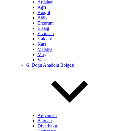
Ardahan
Ağrı
Bingöl
Bitlis
Erzurum
Elazığ
Erzincan
Hakkari
Kars
Malatya
Muş
Van
G. Doğu Anadolu Bölgesi
Adıyaman
Batman
Diyarbakır