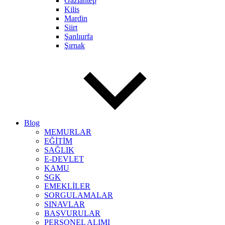
Gaziantep
Kilis
Mardin
Siirt
Şanlıurfa
Şırnak
Blog
MEMURLAR
EĞİTİM
SAĞLIK
E-DEVLET
KAMU
SGK
EMEKLİLER
SORGULAMALAR
SINAVLAR
BAŞVURULAR
PERSONEL ALIMI