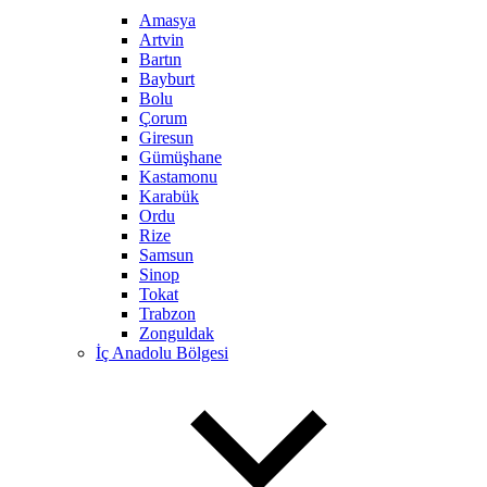
Amasya
Artvin
Bartın
Bayburt
Bolu
Çorum
Giresun
Gümüşhane
Kastamonu
Karabük
Ordu
Rize
Samsun
Sinop
Tokat
Trabzon
Zonguldak
İç Anadolu Bölgesi