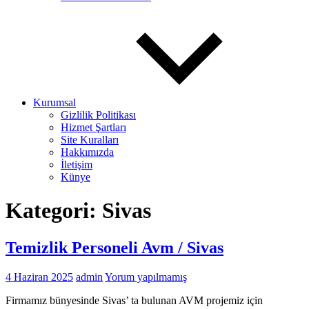
Kurumsal
Gizlilik Politikası
Hizmet Şartları
Site Kuralları
Hakkımızda
İletişim
Künye
Kategori:
Sivas
Temizlik Personeli Avm / Sivas
4 Haziran 2025
admin
Yorum yapılmamış
Firmamız bünyesinde Sivas’ ta bulunan AVM projemiz için