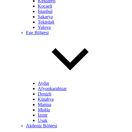
Kırklareli
Kocaeli
İstanbul
Sakarya
Tekirdağ
Yalova
Ege Bölgesi
Aydın
Afyonkarahisar
Denizli
Kütahya
Manisa
Muğla
İzmir
Uşak
Akdeniz Bölgesi