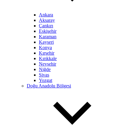
Ankara
Aksaray
Çankırı
Eskişehir
Karaman
Kayseri
Konya
Kırşehir
Kırıkkale
Nevşehir
Niğde
Sivas
Yozgat
Doğu Anadolu Bölgesi