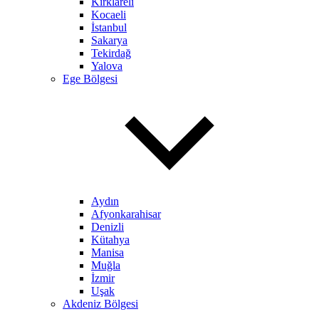
Kırklareli
Kocaeli
İstanbul
Sakarya
Tekirdağ
Yalova
Ege Bölgesi
Aydın
Afyonkarahisar
Denizli
Kütahya
Manisa
Muğla
İzmir
Uşak
Akdeniz Bölgesi