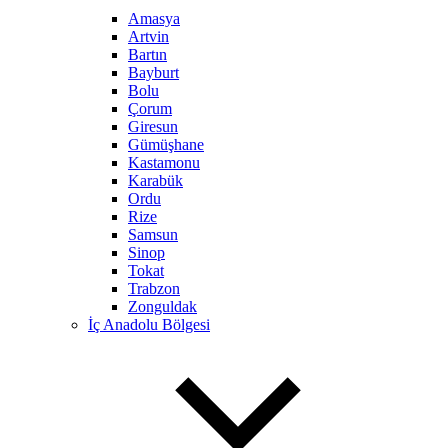
Amasya
Artvin
Bartın
Bayburt
Bolu
Çorum
Giresun
Gümüşhane
Kastamonu
Karabük
Ordu
Rize
Samsun
Sinop
Tokat
Trabzon
Zonguldak
İç Anadolu Bölgesi