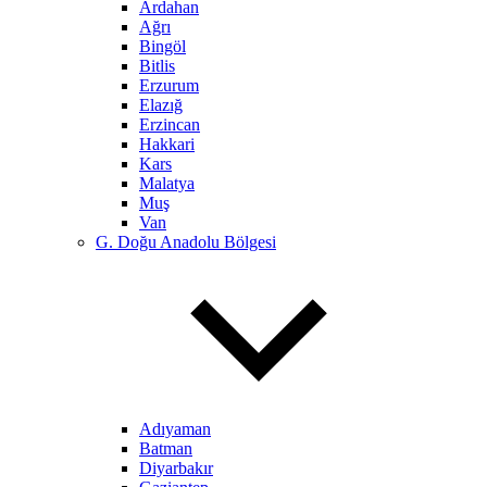
Ardahan
Ağrı
Bingöl
Bitlis
Erzurum
Elazığ
Erzincan
Hakkari
Kars
Malatya
Muş
Van
G. Doğu Anadolu Bölgesi
Adıyaman
Batman
Diyarbakır