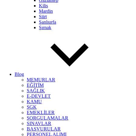
Gaziantep
Kilis
Mardin
Siirt
Şanlıurfa
Şırnak
Blog
MEMURLAR
EĞİTİM
SAĞLIK
E-DEVLET
KAMU
SGK
EMEKLİLER
SORGULAMALAR
SINAVLAR
BAŞVURULAR
PERSONEL ALIMI