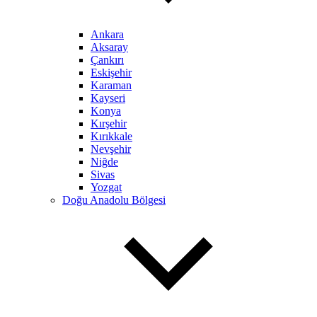
Ankara
Aksaray
Çankırı
Eskişehir
Karaman
Kayseri
Konya
Kırşehir
Kırıkkale
Nevşehir
Niğde
Sivas
Yozgat
Doğu Anadolu Bölgesi