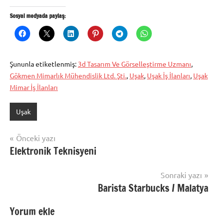
Sosyal medyada paylaş:
Şununla etiketlenmiş:
3d Tasarım Ve Görselleştirme Uzmanı
,
Gökmen Mimarlık Mühendislik Ltd. Şti.
,
Uşak
,
Uşak İş İlanları
,
Uşak
Mimar İş İlanları
Uşak
Yazı
Önceki yazı
Elektronik Teknisyeni
gezinmesi
Sonraki yazı
Barista Starbucks / Malatya
Yorum ekle