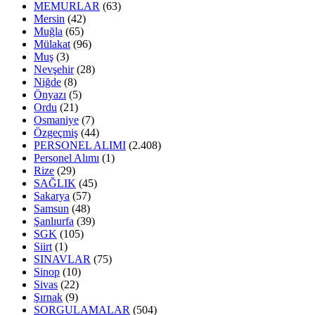
MEMURLAR
(63)
Mersin
(42)
Muğla
(65)
Mülakat
(96)
Muş
(3)
Nevşehir
(28)
Niğde
(8)
Önyazı
(5)
Ordu
(21)
Osmaniye
(7)
Özgeçmiş
(44)
PERSONEL ALIMI
(2.408)
Personel Alımı
(1)
Rize
(29)
SAĞLIK
(45)
Sakarya
(57)
Samsun
(48)
Şanlıurfa
(39)
SGK
(105)
Siirt
(1)
SINAVLAR
(75)
Sinop
(10)
Sivas
(22)
Şırnak
(9)
SORGULAMALAR
(504)