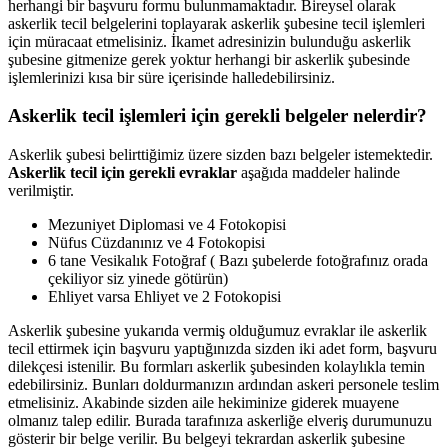
herhangi bir başvuru formu bulunmamaktadır. Bireysel olarak
askerlik tecil belgelerini toplayarak askerlik şubesine tecil işlemleri
için müracaat etmelisiniz. İkamet adresinizin bulunduğu askerlik
şubesine gitmenize gerek yoktur herhangi bir askerlik şubesinde
işlemlerinizi kısa bir süre içerisinde halledebilirsiniz.
Askerlik tecil işlemleri için gerekli belgeler nelerdir?
Askerlik şubesi belirttiğimiz üzere sizden bazı belgeler istemektedir.
Askerlik tecil için gerekli evraklar
aşağıda maddeler halinde
verilmiştir.
Mezuniyet Diplomasi ve 4 Fotokopisi
Nüfus Cüzdanınız ve 4 Fotokopisi
6 tane Vesikalık Fotoğraf ( Bazı şubelerde fotoğrafınız orada
çekiliyor siz yinede götürün)
Ehliyet varsa Ehliyet ve 2 Fotokopisi
Askerlik şubesine yukarıda vermiş olduğumuz evraklar ile askerlik
tecil ettirmek için başvuru yaptığınızda sizden iki adet form, başvuru
dilekçesi istenilir. Bu formları askerlik şubesinden kolaylıkla temin
edebilirsiniz. Bunları doldurmanızın ardından askeri personele teslim
etmelisiniz. Akabinde sizden aile hekiminize giderek muayene
olmanız talep edilir. Burada tarafınıza askerliğe elveriş durumunuzu
gösterir bir belge verilir. Bu belgeyi tekrardan askerlik şubesine