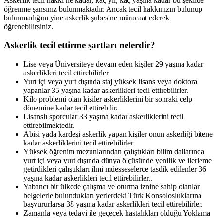
Askerlik tecil hakkı ne kadar, kaç yıl, kaç yaşına kadar bu şekilde
öğrenme şansınız bulunmaktadır. Ancak tecil hakkınızın bulunup
bulunmadığını yine askerlik şubesine müracaat ederek
öğrenebilirsiniz.
Askerlik tecil ettirme şartları nelerdir?
Lise veya Üniversiteye devam eden kişiler 29 yaşına kadar
askerlikleri tecil ettirebilirler
Yurt içi veya yurt dışında staj yüksek lisans veya doktora
yapanlar 35 yaşına kadar askerlikleri tecil ettirebilirler.
Kilo problemi olan kişiler askerliklerini bir sonraki celp
dönemine kadar tecil ettirebilir.
Lisanslı sporcular 33 yaşına kadar askerliklerini tecil
ettirebilmektedir.
Abisi yada kardeşi askerlik yapan kişiler onun askerliği bitene
kadar askerliklerini tecil ettirebilirler.
Yüksek öğrenim mezunlarından çalıştıkları bilim dallarında
yurt içi veya yurt dışında dünya ölçüsünde yenilik ve ilerleme
getirdikleri çalıştıkları ilmi müesseselerce tasdik edilenler 36
yaşına kadar askerlikleri tecil ettirebilirler..
Yabancı bir ülkede çalışma ve oturma iznine sahip olanlar
belgelerle bulundukları yerlerdeki Türk Konsolosluklarına
başvururlarsa 38 yaşına kadar askerlikleri tecil ettirebilirler.
Zamanla veya tedavi ile geçecek hastalıkları olduğu Yoklama