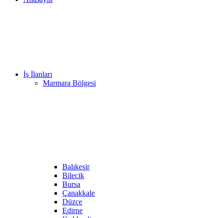
İş İlanları
Marmara Bölgesi
Balıkesir
Bilecik
Bursa
Çanakkale
Düzce
Edirne