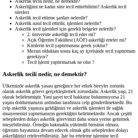
Askerlik tecili nedir, ne demektir?
Askerliğimi ne kadar süre tecil ettirebilirim? Askerlik tecil
süreleri
Askerlik tecil ettirme şartları nelerdir?
Askerlik nasıl tecil ettirilir, işlemleri nelerdir?
Askerlik tecil işlemleri için gerekli belgeler nelerdir?
2. üniversite askerliği tecil eder mi?
Açık Öğretim Fakültesi (AÖF) askerliği erteler mi?
Kimlerin tecil yaptırmasına gerek yoktur?
Mezun olduktan sonra kaç ay içerisinde tecil yaptırmam
gerekiyor?
Tecil işlemi yaptırmazsak ne olur ?
Askerlik tecili nedir, ne demektir?
Ülkemizde askerlik yasası gereğince her erkek bireyler zorunlu
olarak askerlik görevi gerçekleştirmek zorundadır. Askerlik yaşı, 21
olarak belirlenmiştir. Yani şayet tecil hakkınız bulunmuyorsa 21
yaşını doldurmanızın ardından tarafınıza celp gönderilmektedir. Bu
celp askerlik yaşınıza geldiğinizi ve askerlik işlemleri ile sağlık
muayenenizi yaptırmanızın gerektiğini belirtmektedir. Ancak çeşitli
sebeplerden dolayı askerlik görevinizi daha sonra yerine getirmek
isteyebilirsiniz. Örneğin bakmakla yükümlü birisinin olması,
öğrenim hayatınıza devam edecek olmak gibi sebeplerden dolayı
askerliğinizi erteleyebilirsiniz. İşte bu erteleme işlemine tecil