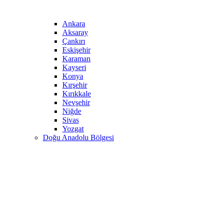
Ankara
Aksaray
Çankırı
Eskişehir
Karaman
Kayseri
Konya
Kırşehir
Kırıkkale
Nevşehir
Niğde
Sivas
Yozgat
Doğu Anadolu Bölgesi