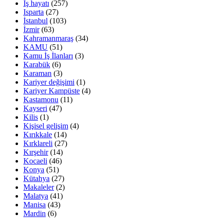
İş hayatı
(257)
Isparta
(27)
İstanbul
(103)
İzmir
(63)
Kahramanmaraş
(34)
KAMU
(51)
Kamu İş İlanları
(3)
Karabük
(6)
Karaman
(3)
Kariyer değişimi
(1)
Kariyer Kampüste
(4)
Kastamonu
(11)
Kayseri
(47)
Kilis
(1)
Kişisel gelişim
(4)
Kırıkkale
(14)
Kırklareli
(27)
Kırşehir
(14)
Kocaeli
(46)
Konya
(51)
Kütahya
(27)
Makaleler
(2)
Malatya
(41)
Manisa
(43)
Mardin
(6)