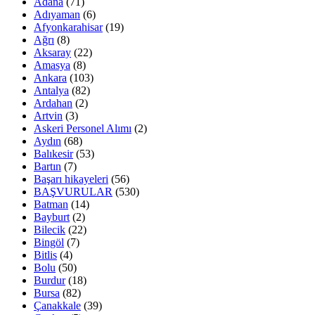
Adana
(71)
Adıyaman
(6)
Afyonkarahisar
(19)
Ağrı
(8)
Aksaray
(22)
Amasya
(8)
Ankara
(103)
Antalya
(82)
Ardahan
(2)
Artvin
(3)
Askeri Personel Alımı
(2)
Aydın
(68)
Balıkesir
(53)
Bartın
(7)
Başarı hikayeleri
(56)
BAŞVURULAR
(530)
Batman
(14)
Bayburt
(2)
Bilecik
(22)
Bingöl
(7)
Bitlis
(4)
Bolu
(50)
Burdur
(18)
Bursa
(82)
Çanakkale
(39)