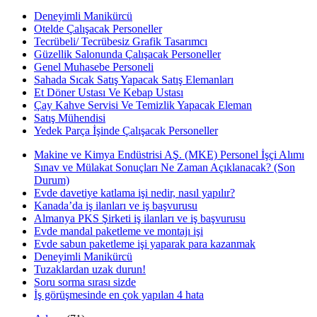
Deneyimli Manikürcü
Otelde Çalışacak Personeller
Tecrübeli/ Tecrübesiz Grafik Tasarımcı
Güzellik Salonunda Çalışacak Personeller
Genel Muhasebe Personeli
Sahada Sıcak Satış Yapacak Satış Elemanları
Et Döner Ustası Ve Kebap Ustası
Çay Kahve Servisi Ve Temizlik Yapacak Eleman
Satış Mühendisi
Yedek Parça İşinde Çalışacak Personeller
Makine ve Kimya Endüstrisi AŞ. (MKE) Personel İşçi Alımı
Sınav ve Mülakat Sonuçları Ne Zaman Açıklanacak? (Son
Durum)
Evde davetiye katlama işi nedir, nasıl yapılır?
Kanada’da iş ilanları ve iş başvurusu
Almanya PKS Şirketi iş ilanları ve iş başvurusu
Evde mandal paketleme ve montajı işi
Evde sabun paketleme işi yaparak para kazanmak
Deneyimli Manikürcü
Tuzaklardan uzak durun!
Soru sorma sırası sizde
İş görüşmesinde en çok yapılan 4 hata