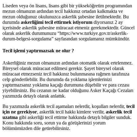
Liseden veya ön lisans, lisans gibi bir yükseköğretim programından
mezun olmanızın ardından tecil hakkınız ortadan kalkmakta ve
mezun olduğunuz okulunuzca askerlik şubesine iletilmektedir. Bu
durumda
askerliğimi tecil ettirmek istiyorum
diyorsanız 2 ay
içerisinde askerlik şubesine müracaat etmeniz gerekmektedir. Güncel
olarak askerlik durumunuzu “https://www.turkiye.gov.tr/askerlik-
durum-belgesi-sorgulama” sayfasından sorgulamanız mümkündür.
Tecil işlemi yaptırmazsak ne olur ?
Askerliğiniz mezun olmanızın ardından otomatik olarak ertelenmez.
Bireysel olarak müracaat edilmesi gerekir. Şayet bireysel olarak
müracaat etmezseniz tecil hakkınız bulunmasına rağmen tarafınıza
celp gönderilebilir. Bu durumda da yoklama işlemlerinizi
yaptırmazsanız yoklama kaçağı durumuna düşebilir ve para cezası
yiyebilirsiniz. Bu cezanın ne kadar olduğunu Asker Kaçağı Cezaları
yazımızda detaylı olarak anlattık.
Bu yazımızda askerlik tecil aşamaları nelerdir, koşulları nelerdir,
tecil
için ne gerekiyor
, askerlik tecil hakkı kimlere verilir,
askerlik tecil
uzatma
gibi askerliği tecil ettirme hakkında detaylı bilgiler sunduk.
Konu hakkında soru, sorun ya da görüşlerinizi yorum
bölümümüzden dile getirebilirsiniz.