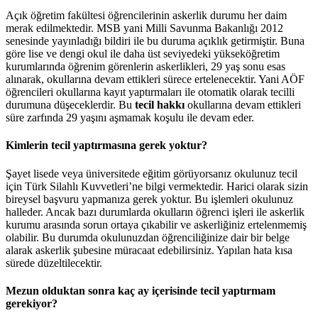
Açık öğretim fakültesi öğrencilerinin askerlik durumu her daim
merak edilmektedir. MSB yani Milli Savunma Bakanlığı 2012
senesinde yayınladığı bildiri ile bu duruma açıklık getirmiştir. Buna
göre lise ve dengi okul ile daha üst seviyedeki yükseköğretim
kurumlarında öğrenim görenlerin askerlikleri, 29 yaş sonu esas
alınarak, okullarına devam ettikleri sürece ertelenecektir. Yani AÖF
öğrencileri okullarına kayıt yaptırmaları ile otomatik olarak tecilli
durumuna düşeceklerdir. Bu
tecil hakkı
okullarına devam ettikleri
süre zarfında 29 yaşını aşmamak koşulu ile devam eder.
Kimlerin tecil yaptırmasına gerek yoktur?
Şayet lisede veya üniversitede eğitim görüyorsanız okulunuz tecil
için Türk Silahlı Kuvvetleri’ne bilgi vermektedir. Harici olarak sizin
bireysel başvuru yapmanıza gerek yoktur. Bu işlemleri okulunuz
halleder. Ancak bazı durumlarda okulların öğrenci işleri ile askerlik
kurumu arasında sorun ortaya çıkabilir ve askerliğiniz ertelenmemiş
olabilir. Bu durumda okulunuzdan öğrenciliğinize dair bir belge
alarak askerlik şubesine müracaat edebilirsiniz. Yapılan hata kısa
sürede düzeltilecektir.
Mezun olduktan sonra kaç ay içerisinde tecil yaptırmam
gerekiyor?