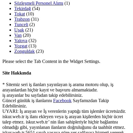
Sözleşmeli Personel Alımı
(1)
Tekirdağ
(54)
Tokat
(10)
Trabzon
(31)
Tunceli
(2)
Uşak
(21)
Van
(20)
Yalova
(32)
Yozgat
(13)
Zonguldak
(23)
Please select the Tab Content in the Widget Settings.
Site Hakkında
* Sitemiz seri iş ilanları yayınlayan iş arama motoru olup, iş
arayanlardan hiçbir kayıt ve başvuru almamaktadır.
iş arayanlar bu sayfadan takip edebilirsiniz.
Güncel günlük iş ilanlarını
Facebook
Sayfamızdan Takip
Edebilirsiniz.
UYARI: İş arayan ve İş verenlerin yaptığı tüm işlemler ücretsizdir.
iskur.web.tr iş ilanı ekleyen veya iş arayan kişilerden hiçbir ücret
talep etmez. iskur.web.tr’ nin ilan sahipleriyle hiçbir bağlantısı
olmadığı gibi, yayınlanan ilanların doğruluğunu da taahhüt etmez.
iskur.web.tr 5651 sayılı yasaya göre yer sağlayıcı hizmeti vererek