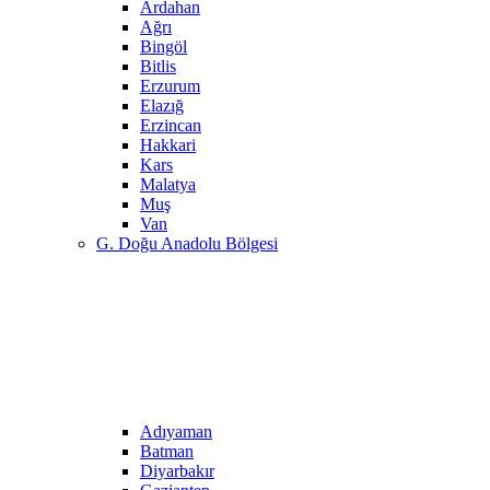
Ardahan
Ağrı
Bingöl
Bitlis
Erzurum
Elazığ
Erzincan
Hakkari
Kars
Malatya
Muş
Van
G. Doğu Anadolu Bölgesi
Adıyaman
Batman
Diyarbakır