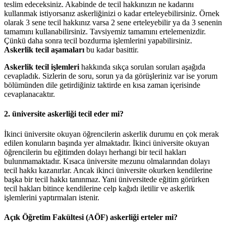
teslim edeceksiniz. Akabinde de tecil hakkınızın ne kadarını
kullanmak istiyorsanız askerliğinizi o kadar erteleyebilirsiniz. Örnek
olarak 3 sene tecil hakkınız varsa 2 sene erteleyebilir ya da 3 senenin
tamamını kullanabilirsiniz. Tavsiyemiz tamamını ertelemenizdir.
Çünkü daha sonra tecil bozdurma işlemlerini yapabilirsiniz.
Askerlik tecil aşamaları
bu kadar basittir.
Askerlik tecil işlemleri
hakkında sıkça sorulan soruları aşağıda
cevapladık. Sizlerin de soru, sorun ya da görüşleriniz var ise yorum
bölümünden dile getirdiğiniz taktirde en kısa zaman içerisinde
cevaplanacaktır.
2. üniversite askerliği tecil eder mi?
İkinci üniversite okuyan öğrencilerin askerlik durumu en çok merak
edilen konuların başında yer almaktadır. İkinci üniversite okuyan
öğrencilerin bu eğitimden dolayı herhangi bir tecil hakları
bulunmamaktadır. Kısaca üniversite mezunu olmalarından dolayı
tecil hakkı kazanırlar. Ancak ikinci üniversite okurken kendilerine
başka bir tecil hakkı tanınmaz. Yani üniversitede eğitim görürken
tecil hakları bitince kendilerine celp kağıdı iletilir ve askerlik
işlemlerini yaptırmaları istenir.
Açık Öğretim Fakültesi (AÖF) askerliği erteler mi?