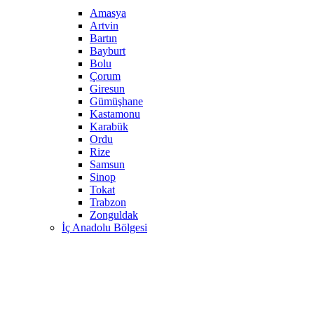
Amasya
Artvin
Bartın
Bayburt
Bolu
Çorum
Giresun
Gümüşhane
Kastamonu
Karabük
Ordu
Rize
Samsun
Sinop
Tokat
Trabzon
Zonguldak
İç Anadolu Bölgesi