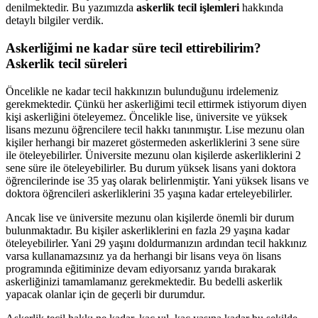
denilmektedir. Bu yazımızda
askerlik tecil işlemleri
hakkında
detaylı bilgiler verdik.
Askerliğimi ne kadar süre tecil ettirebilirim?
Askerlik tecil süreleri
Öncelikle ne kadar tecil hakkınızın bulunduğunu irdelemeniz
gerekmektedir. Çünkü her askerliğimi tecil ettirmek istiyorum diyen
kişi askerliğini öteleyemez. Öncelikle lise, üniversite ve yüksek
lisans mezunu öğrencilere tecil hakkı tanınmıştır. Lise mezunu olan
kişiler herhangi bir mazeret göstermeden askerliklerini 3 sene süre
ile öteleyebilirler. Üniversite mezunu olan kişilerde askerliklerini 2
sene süre ile öteleyebilirler. Bu durum yüksek lisans yani doktora
öğrencilerinde ise 35 yaş olarak belirlenmiştir. Yani yüksek lisans ve
doktora öğrencileri askerliklerini 35 yaşına kadar erteleyebilirler.
Ancak lise ve üniversite mezunu olan kişilerde önemli bir durum
bulunmaktadır. Bu kişiler askerliklerini en fazla 29 yaşına kadar
öteleyebilirler. Yani 29 yaşını doldurmanızın ardından tecil hakkınız
varsa kullanamazsınız ya da herhangi bir lisans veya ön lisans
programında eğitiminize devam ediyorsanız yarıda bırakarak
askerliğinizi tamamlamanız gerekmektedir. Bu bedelli askerlik
yapacak olanlar için de geçerli bir durumdur.