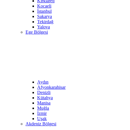
Kırklareli
Kocaeli
İstanbul
Sakarya
Tekirdağ
Yalova
Ege Bölgesi
Aydın
Afyonkarahisar
Denizli
Kütahya
Manisa
Muğla
İzmir
Uşak
Akdeniz Bölgesi