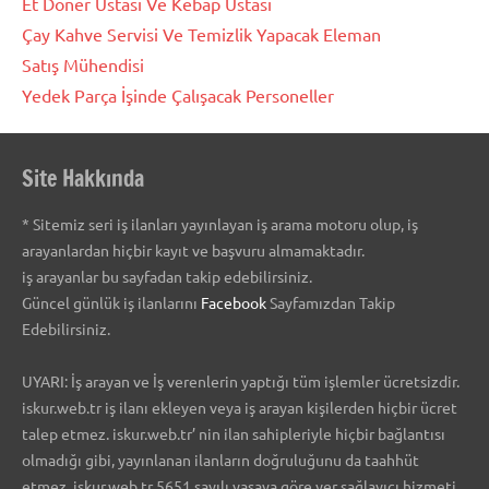
Et Döner Ustası Ve Kebap Ustası
Çay Kahve Servisi Ve Temizlik Yapacak Eleman
Satış Mühendisi
Yedek Parça İşinde Çalışacak Personeller
Site Hakkında
* Sitemiz seri iş ilanları yayınlayan iş arama motoru olup, iş
arayanlardan hiçbir kayıt ve başvuru almamaktadır.
iş arayanlar bu sayfadan takip edebilirsiniz.
Güncel günlük iş ilanlarını
Facebook
Sayfamızdan Takip
Edebilirsiniz.
UYARI: İş arayan ve İş verenlerin yaptığı tüm işlemler ücretsizdir.
iskur.web.tr iş ilanı ekleyen veya iş arayan kişilerden hiçbir ücret
talep etmez. iskur.web.tr’ nin ilan sahipleriyle hiçbir bağlantısı
olmadığı gibi, yayınlanan ilanların doğruluğunu da taahhüt
etmez. iskur.web.tr 5651 sayılı yasaya göre yer sağlayıcı hizmeti