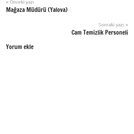
Yazı
Önceki yazı
Mağaza Müdürü (Yalova)
gezinmesi
Sonraki yazı
Cam Temizlik Personeli
Yorum ekle