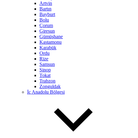
Artvin
Bartın
Bayburt
Bolu
Çorum
Giresun
Gümüşhane
Kastamonu
Karabük
Ordu
Rize
Samsun
Sinop
Tokat
Trabzon
Zonguldak
İç Anadolu Bölgesi