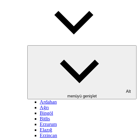
Alt
menüyü genişlet
Ardahan
Ağrı
Bingöl
Bitlis
Erzurum
Elazığ
Erzincan