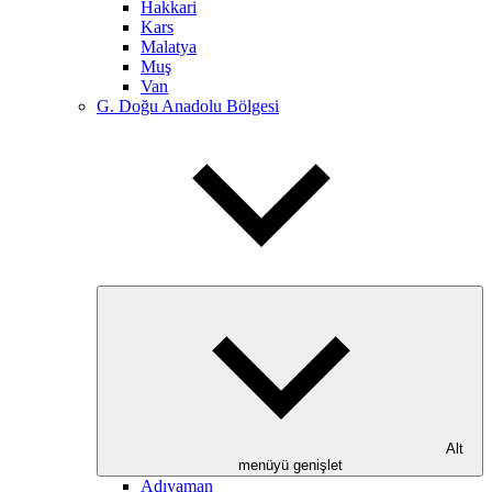
Hakkari
Kars
Malatya
Muş
Van
G. Doğu Anadolu Bölgesi
Alt
menüyü genişlet
Adıyaman