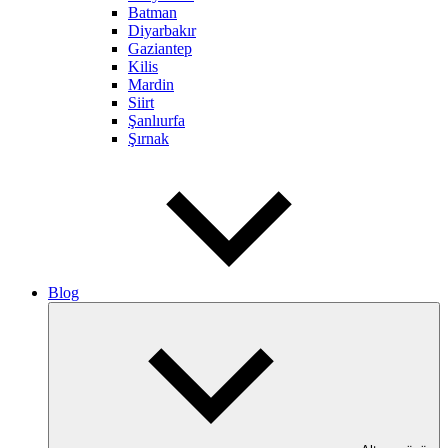
Batman
Diyarbakır
Gaziantep
Kilis
Mardin
Siirt
Şanlıurfa
Şırnak
Blog