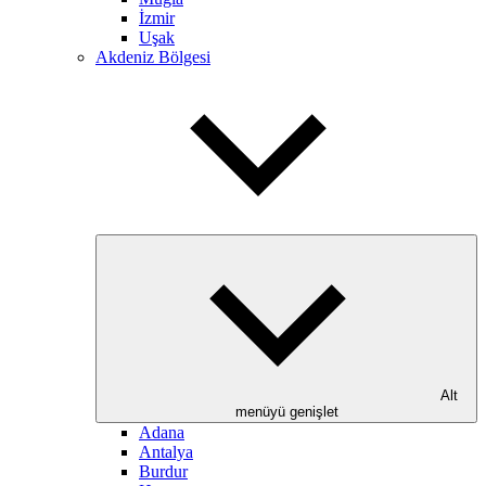
İzmir
Uşak
Akdeniz Bölgesi
Alt
menüyü genişlet
Adana
Antalya
Burdur