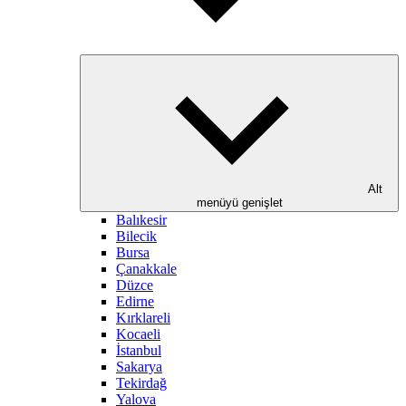
Alt
menüyü genişlet
Balıkesir
Bilecik
Bursa
Çanakkale
Düzce
Edirne
Kırklareli
Kocaeli
İstanbul
Sakarya
Tekirdağ
Yalova