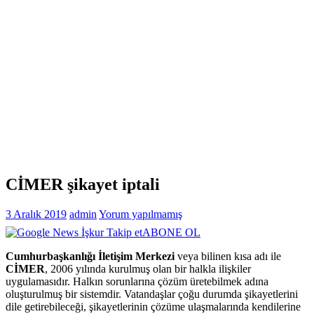
CİMER şikayet iptali
3 Aralık 2019
admin
Yorum yapılmamış
ABONE OL
Cumhurbaşkanlığı İletişim Merkezi
veya bilinen kısa adı ile
CİMER
, 2006 yılında kurulmuş olan bir halkla ilişkiler
uygulamasıdır. Halkın sorunlarına çözüm üretebilmek adına
oluşturulmuş bir sistemdir. Vatandaşlar çoğu durumda şikayetlerini
dile getirebileceği, şikayetlerinin çözüme ulaşmalarında kendilerine