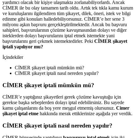
yardımcı olacak bir kişiye ulaşmakta zorlanabiliyorlardı. Ancak
CİMER ile bu olay tamamen tarih oldu. Artık tek tıkla kamu kurum
ve kuruluşlarını ilgilendiren tüm şikayet, dilek, öneri, istek ve bilgi
edinme gibi konuları halledebiliyorsunuz. CİMER’e her sene 3
milyonu aşkın başvuru gerçekleştirilmektedir. Ancak bu başvuru
sahipleri, başvurularının çözüme kavuşmasından dolayı ve diğer
isteklerden dolayı başvurularını iptal etmek istemekte yani
başvurularını geri çekmek istemektedirler. Peki
CİMER şikayet
iptali yapılıyor mu?
İçindekiler
CİMER şikayet iptali mümkün mü?
CİMER şikayet iptali nasıl nereden yapılır?
CİMER şikayet iptali mümkün mü?
CİMER’e yaptığınız şikayetleri gerek çözüme kavuştuğu için
gerekse başka sebeplerden dolayı iptal edebilirsiniz. Bu sayede
kamu çalışanlarını da boş yere meşgul etmemiş olursunuz.
Cimer
şikayet iptal etme
hakkında merak ettiklerinize aşağıda yer verdik.
CİMER şikayet iptali nasıl nereden yapılır?
CİMER bünyesinde yaptığınız
başvuruyu iptal etmek
için iki