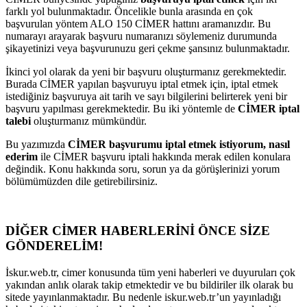
farklı yol bulunmaktadır. Öncelikle bunla arasında en çok
başvurulan yöntem ALO 150 CİMER hattını aramanızdır. Bu
numarayı arayarak başvuru numaranızı söylemeniz durumunda
şikayetinizi veya başvurunuzu geri çekme şansınız bulunmaktadır.
İkinci yol olarak da yeni bir başvuru oluşturmanız gerekmektedir.
Burada CİMER yapılan başvuruyu iptal etmek için, iptal etmek
istediğiniz başvuruya ait tarih ve sayı bilgilerini belirterek yeni bir
başvuru yapılması gerekmektedir. Bu iki yöntemle de
CİMER iptal
talebi
oluşturmanız mümkündür.
Bu yazımızda
CİMER başvurumu iptal etmek istiyorum, nasıl
ederim
ile CİMER başvuru iptali hakkında merak edilen konulara
değindik. Konu hakkında soru, sorun ya da görüşlerinizi yorum
bölümümüzden dile getirebilirsiniz.
DİĞER CİMER HABERLERİNİ ÖNCE SİZE
GÖNDERELİM!
İskur.web.tr, cimer konusunda tüm yeni haberleri ve duyuruları çok
yakından anlık olarak takip etmektedir ve bu bildiriler ilk olarak bu
sitede yayınlanmaktadır. Bu nedenle iskur.web.tr’un yayınladığı