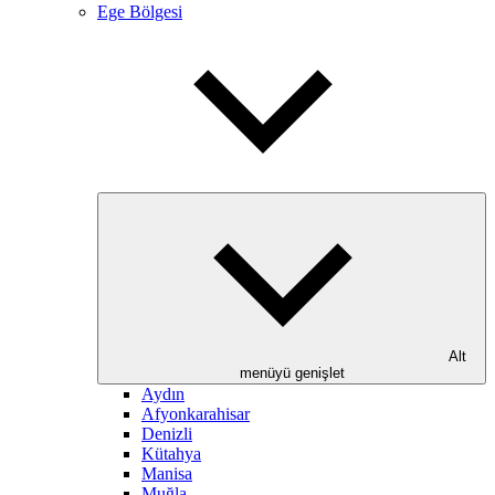
Ege Bölgesi
Alt
menüyü genişlet
Aydın
Afyonkarahisar
Denizli
Kütahya
Manisa
Muğla