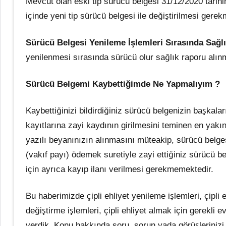
Mevcut olan eski tip sürücü belgesi 31/12/2020 tarihin
içinde yeni tip sürücü belgesi ile değiştirilmesi gerek
Sürücü Belgesi Yenileme İşlemleri Sırasında Sağ
yenilenmesi sırasında sürücü olur sağlık raporu alın
Sürücü Belgemi Kaybettiğimde Ne Yapmalıyım ?
Kaybettiğinizi bildirdiğiniz sürücü belgenizin başkala
kayıtlarına zayi kaydının girilmesini teminen en yakı
yazılı beyanınızın alınmasını müteakip, sürücü belges
(vakıf payı) ödemek suretiyle zayi ettiğiniz sürücü b
için ayrıca kayıp ilanı verilmesi gerekmemektedir.
Bu haberimizde çipli ehliyet yenileme işlemleri, çipli eh
değiştirme işlemleri, çipli ehliyet almak için gerekli e
verdik. Konu hakkında soru, sorun yada görüşlerinizi 