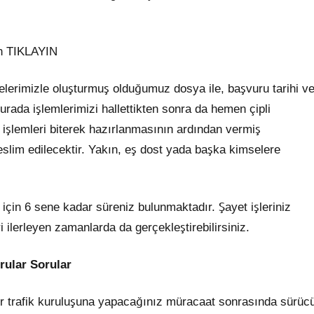
n TIKLAYIN
gelerimizle oluşturmuş olduğumuz dosya ile, başvuru tarihi v
ada işlemlerimizi hallettikten sonra da hemen çipli
n işlemleri biterek hazırlanmasının ardından vermiş
slim edilecektir. Yakın, eş dost yada başka kimselere
k için 6 sene kadar süreniz bulunmaktadır. Şayet işleriniz
lerleyen zamanlarda da gerçekleştirebilirsiniz.
rular Sorular
r trafik kuruluşuna yapacağınız müracaat sonrasında sürüc