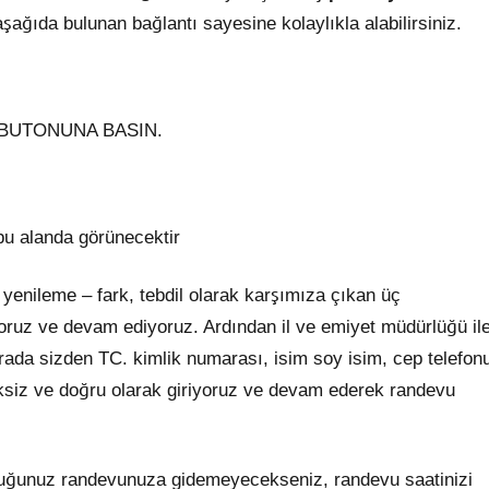
şağıda bulunan bağlantı sayesine kolaylıkla alabilirsiniz.
 BUTONUNA BASIN.
 bu alanda görünecektir
 yenileme – fark, tebdil olarak karşımıza çıkan üç
oruz ve devam ediyoruz. Ardından il ve emiyet müdürlüğü il
Burada sizden TC. kimlik numarası, isim soy isim, cep telefon
ksiksiz ve doğru olarak giriyoruz ve devam ederek randevu
lduğunuz randevunuza gidemeyecekseniz, randevu saatinizi