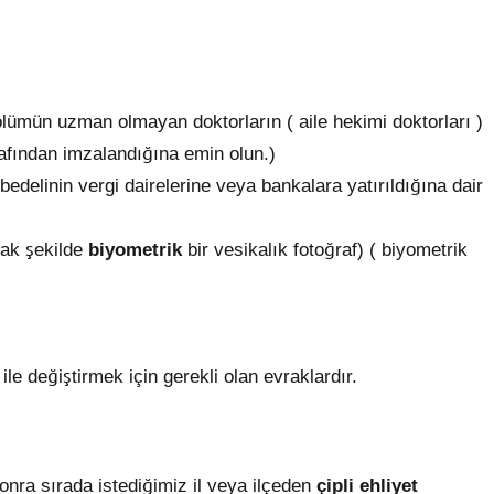
ölümün uzman olmayan doktorların ( aile hekimi doktorları )
rafından imzalandığına emin olun.)
 bedelinin vergi dairelerine veya bankalara yatırıldığına dair
cak şekilde
biyometrik
bir vesikalık fotoğraf) ( biyometrik
 ile değiştirmek için gerekli olan evraklardır.
onra sırada istediğimiz il veya ilçeden
çipli ehliyet