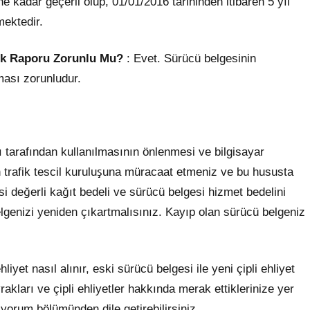
e kadar geçerli olup, 01/01/2016 tarihinden itibaren 5 yıl
mektedir.
lık Raporu Zorunlu Mu?
: Evet. Sürücü belgesinin
ması zorunludur.
rı tarafından kullanılmasının önlenmesi ve bilgisayar
n trafik tescil kuruluşuna müracaat etmeniz ve bu hususta
i değerli kağıt bedeli ve sürücü belgesi hizmet bedelini
elgenizi yeniden çıkartmalısınız. Kayıp olan sürücü belgeniz
liyet nasıl alınır, eski sürücü belgesi ile yeni çipli ehliyet
vrakları ve çipli ehliyetler hakkında merak ettiklerinize yer
yorum bölümünden dile getirebilirsiniz.