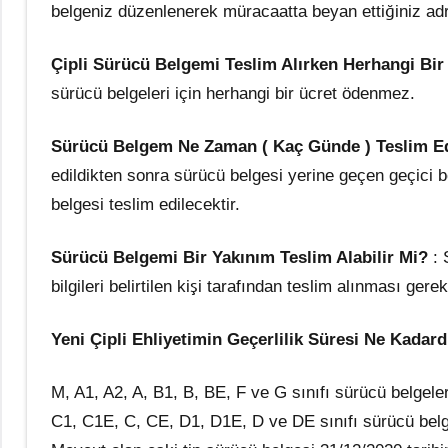
belgeniz düzenlenerek müracaatta beyan ettiğiniz adr
Çipli Sürücü Belgemi Teslim Alırken Herhangi Bi
sürücü belgeleri için herhangi bir ücret ödenmez.
Sürücü Belgem Ne Zaman ( Kaç Günde ) Teslim Ed
edildikten sonra sürücü belgesi yerine geçen geçici 
belgesi teslim edilecektir.
Sürücü Belgemi Bir Yakınım Teslim Alabilir Mi?
: 
bilgileri belirtilen kişi tarafından teslim alınması gere
Yeni Çipli Ehliyetimin Geçerlilik Süresi Ne Kadard
M, A1, A2, A, B1, B, BE, F ve G sınıfı sürücü belgeleri
C1, C1E, C, CE, D1, D1E, D ve DE sınıfı sürücü belge