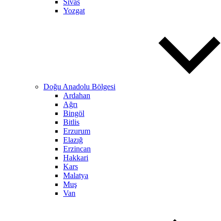
Sivas
Yozgat
Doğu Anadolu Bölgesi
Ardahan
Ağrı
Bingöl
Bitlis
Erzurum
Elazığ
Erzincan
Hakkari
Kars
Malatya
Muş
Van