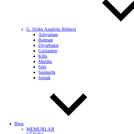
G. Doğu Anadolu Bölgesi
Adıyaman
Batman
Diyarbakır
Gaziantep
Kilis
Mardin
Siirt
Şanlıurfa
Şırnak
Blog
MEMURLAR