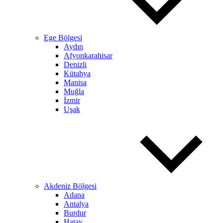
Ege Bölgesi
Aydın
Afyonkarahisar
Denizli
Kütahya
Manisa
Muğla
İzmir
Uşak
Akdeniz Bölgesi
Adana
Antalya
Burdur
Hatay