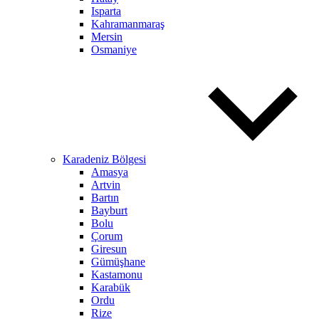
Isparta
Kahramanmaraş
Mersin
Osmaniye
Karadeniz Bölgesi
Amasya
Artvin
Bartın
Bayburt
Bolu
Çorum
Giresun
Gümüşhane
Kastamonu
Karabük
Ordu
Rize