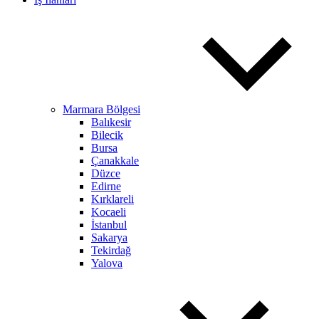
Marmara Bölgesi
Balıkesir
Bilecik
Bursa
Çanakkale
Düzce
Edirne
Kırklareli
Kocaeli
İstanbul
Sakarya
Tekirdağ
Yalova