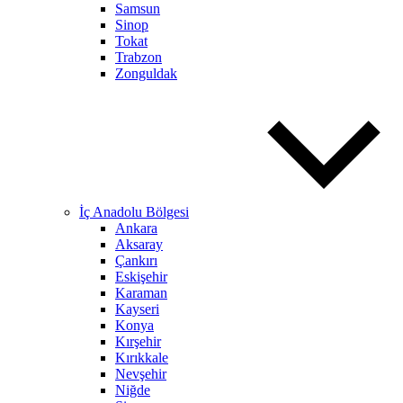
Samsun
Sinop
Tokat
Trabzon
Zonguldak
İç Anadolu Bölgesi
Ankara
Aksaray
Çankırı
Eskişehir
Karaman
Kayseri
Konya
Kırşehir
Kırıkkale
Nevşehir
Niğde