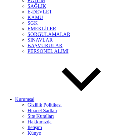
EĞİTİM
SAĞLIK
E-DEVLET
KAMU
SGK
EMEKLİLER
SORGULAMALAR
SINAVLAR
BAŞVURULAR
PERSONEL ALIMI
Kurumsal
Gizlilik Politikası
Hizmet Şartları
Site Kuralları
Hakkımızda
İletişim
Künye