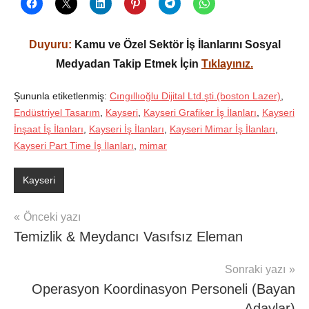
Duyuru:
Kamu ve Özel Sektör İş İlanlarını Sosyal
Medyadan Takip Etmek İçin
Tıklayınız.
Şununla etiketlenmiş:
Cıngıllıoğlu Dijital Ltd.şti.(boston Lazer)
,
Endüstriyel Tasarım
,
Kayseri
,
Kayseri Grafiker İş İlanları
,
Kayseri
İnşaat İş İlanları
,
Kayseri İş İlanları
,
Kayseri Mimar İş İlanları
,
Kayseri Part Time İş İlanları
,
mimar
Kayseri
Yazı
Önceki yazı
Temizlik & Meydancı Vasıfsız Eleman
gezinmesi
Sonraki yazı
Operasyon Koordinasyon Personeli (Bayan
Adaylar)