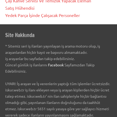
Çay Kahve Servisi Ve Temizlik Yapacak Eleman
Satış Mühendisi
Yedek Parça İşinde Çalışacak Personeller
Site Hakkında
* Sitemiz seri iş ilanları yayınlayan iş arama motoru olup, iş
arayanlardan hiçbir kayıt ve başvuru almamaktadır.
iş arayanlar bu sayfadan takip edebilirsiniz.
Güncel günlük iş ilanlarını
Facebook
Sayfamızdan Takip
Edebilirsiniz.
UYARI: İş arayan ve İş verenlerin yaptığı tüm işlemler ücretsizdir.
iskur.web.tr iş ilanı ekleyen veya iş arayan kişilerden hiçbir ücret
talep etmez. iskur.web.tr’ nin ilan sahipleriyle hiçbir bağlantısı
olmadığı gibi, yayınlanan ilanların doğruluğunu da taahhüt
etmez. iskur.web.tr 5651 sayılı yasaya göre yer sağlayıcı hizmeti
vererek sadece ilanların yayınlanmasını sağlamaktadır.