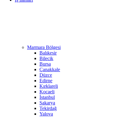
Marmara Bölgesi
Balıkesir
Bilecik
Bursa
Çanakkale
Düzce
Edirne
Kırklareli
Kocaeli
İstanbul
Sakarya
Tekirdağ
Yalova