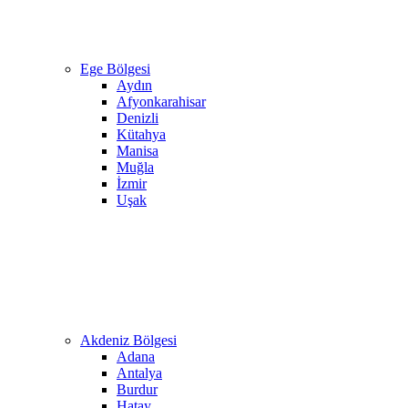
Ege Bölgesi
Aydın
Afyonkarahisar
Denizli
Kütahya
Manisa
Muğla
İzmir
Uşak
Akdeniz Bölgesi
Adana
Antalya
Burdur
Hatay