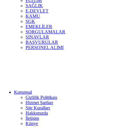
EĞİTİM
SAĞLIK
E-DEVLET
KAMU
SGK
EMEKLİLER
SORGULAMALAR
SINAVLAR
BAŞVURULAR
PERSONEL ALIMI
Kurumsal
Gizlilik Politikası
Hizmet Şartları
Site Kuralları
Hakkımızda
İletişim
Künye