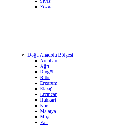
Sivas
Yozgat
Doğu Anadolu Bölgesi
Ardahan
Ağrı
Bingöl
Bitlis
Erzurum
Elazığ
Erzincan
Hakkari
Kars
Malatya
Muş
Van