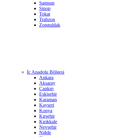
Samsun
Sinop
Tokat
Trabzon
Zonguldak
İç Anadolu Bölgesi
Ankara
Aksaray
Çankırı
Eskişehir
Karaman
Kayseri
Konya
Kırşehir
Kırıkkale
Nevşehir
Niğde