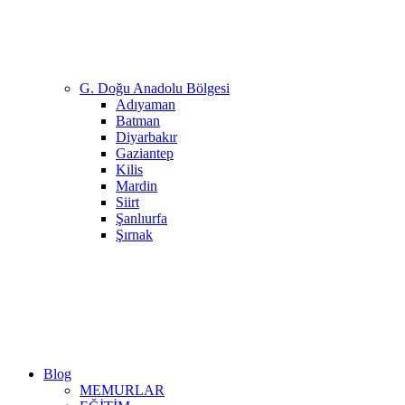
G. Doğu Anadolu Bölgesi
Adıyaman
Batman
Diyarbakır
Gaziantep
Kilis
Mardin
Siirt
Şanlıurfa
Şırnak
Blog
MEMURLAR