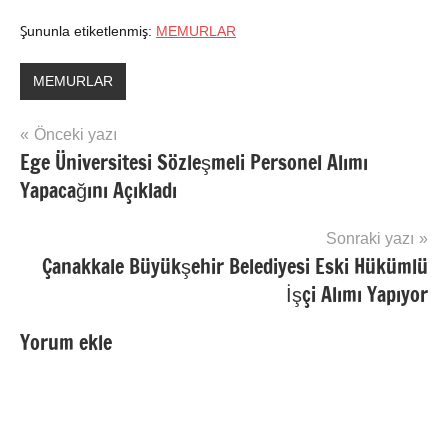
Şununla etiketlenmiş:
MEMURLAR
MEMURLAR
Yazı
Önceki yazı
Ege Üniversitesi Sözleşmeli Personel Alımı
gezinmesi
Yapacağını Açıkladı
Sonraki yazı
Çanakkale Büyükşehir Belediyesi Eski Hükümlü
İşçi Alımı Yapıyor
Yorum ekle