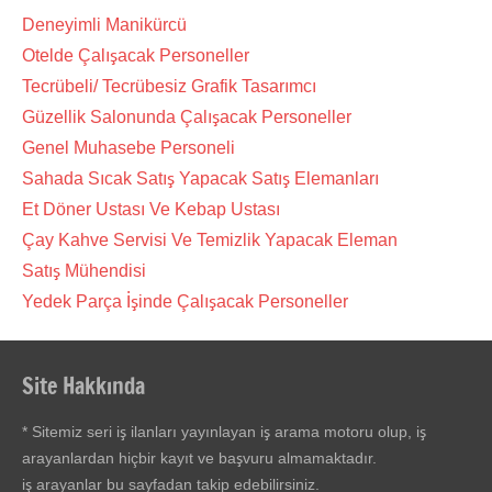
Deneyimli Manikürcü
Otelde Çalışacak Personeller
Tecrübeli/ Tecrübesiz Grafik Tasarımcı
Güzellik Salonunda Çalışacak Personeller
Genel Muhasebe Personeli
Sahada Sıcak Satış Yapacak Satış Elemanları
Et Döner Ustası Ve Kebap Ustası
Çay Kahve Servisi Ve Temizlik Yapacak Eleman
Satış Mühendisi
Yedek Parça İşinde Çalışacak Personeller
Site Hakkında
* Sitemiz seri iş ilanları yayınlayan iş arama motoru olup, iş
arayanlardan hiçbir kayıt ve başvuru almamaktadır.
iş arayanlar bu sayfadan takip edebilirsiniz.