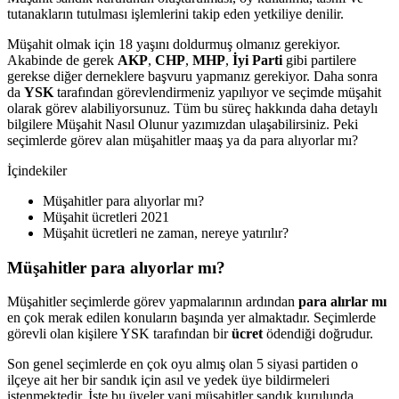
tutanakların tutulması işlemlerini takip eden yetkiliye denilir.
Müşahit olmak için 18 yaşını doldurmuş olmanız gerekiyor.
Akabinde de gerek
AKP
,
CHP
,
MHP
,
İyi Parti
gibi partilere
gerekse diğer derneklere başvuru yapmanız gerekiyor. Daha sonra
da
YSK
tarafından görevlendirmeniz yapılıyor ve seçimde müşahit
olarak görev alabiliyorsunuz. Tüm bu süreç hakkında daha detaylı
bilgilere Müşahit Nasıl Olunur yazımızdan ulaşabilirsiniz. Peki
seçimlerde görev alan müşahitler maaş ya da para alıyorlar mı?
İçindekiler
Müşahitler para alıyorlar mı?
Müşahit ücretleri 2021
Müşahit ücretleri ne zaman, nereye yatırılır?
Müşahitler para alıyorlar mı?
Müşahitler seçimlerde görev yapmalarının ardından
para alırlar mı
en çok merak edilen konuların başında yer almaktadır. Seçimlerde
görevli olan kişilere YSK tarafından bir
ücret
ödendiği doğrudur.
Son genel seçimlerde en çok oyu almış olan 5 siyasi partiden o
ilçeye ait her bir sandık için asıl ve yedek üye bildirmeleri
istenmektedir. İşte bu üyeler yani müşahitler sandık kurulunda