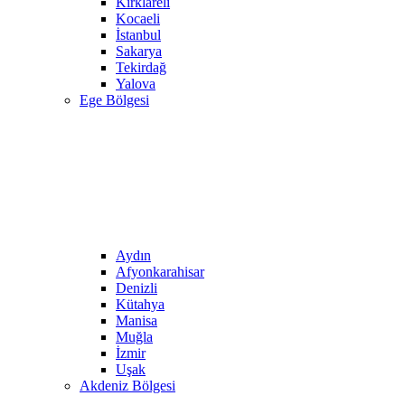
Kırklareli
Kocaeli
İstanbul
Sakarya
Tekirdağ
Yalova
Ege Bölgesi
Aydın
Afyonkarahisar
Denizli
Kütahya
Manisa
Muğla
İzmir
Uşak
Akdeniz Bölgesi