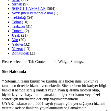
Şırnak
(9)
SORGULAMALAR
(504)
Sözleşmeli Personel Alımı
(1)
Tekirdağ
(54)
Tokat
(10)
Trabzon
(31)
Tunceli
(2)
Uşak
(21)
Van
(20)
Yalova
(32)
Yozgat
(13)
Zonguldak
(23)
Please select the Tab Content in the Widget Settings.
Site Hakkında
* Sitemizin resmi kurum ve kuruluşlarla hiçbir ilgisi yoktur ve
tamamen ücretsiz hizmet vermektedir. Sitemiz hem bir kariyer bilgi
bankası hemde seri iş ilanları yayınlayan iş arama motoru olup,
hiçbir kayıt ve başvuru almamaktadır. İçerikler kamu veya özel
sektör için internetten derlenip yayımlanmaktadır.
UYARI: iskur.web.tr 5651 sayılı yasaya göre yer sağlayıcı hizmeti
vererek sadece ilanların yayınlanmasını sağlamaktadır.