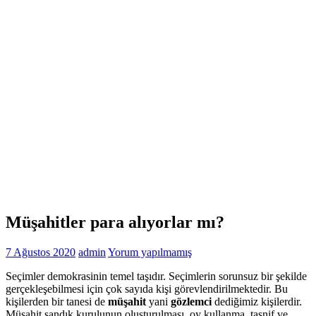
Müşahitler para alıyorlar mı?
7 Ağustos 2020
admin
Yorum yapılmamış
Seçimler demokrasinin temel taşıdır. Seçimlerin sorunsuz bir şekilde
gerçekleşebilmesi için çok sayıda kişi görevlendirilmektedir. Bu
kişilerden bir tanesi de
müşahit
yani
gözlemci
dediğimiz kişilerdir.
Müşahit sandık kurulunun oluşturulması, oy kullanma, tasnif ve