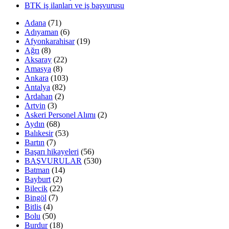
BTK iş ilanları ve iş başvurusu
Adana
(71)
Adıyaman
(6)
Afyonkarahisar
(19)
Ağrı
(8)
Aksaray
(22)
Amasya
(8)
Ankara
(103)
Antalya
(82)
Ardahan
(2)
Artvin
(3)
Askeri Personel Alımı
(2)
Aydın
(68)
Balıkesir
(53)
Bartın
(7)
Başarı hikayeleri
(56)
BAŞVURULAR
(530)
Batman
(14)
Bayburt
(2)
Bilecik
(22)
Bingöl
(7)
Bitlis
(4)
Bolu
(50)
Burdur
(18)