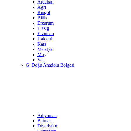
Ardahan
Ağrı
Bingöl
Bitlis
Erzurum
Elazığ
Erzincan
Hakkari
Kars
Malatya
Muş
Van
G. Doğu Anadolu Bölgesi
Adıyaman
Batman
Diyarbakır