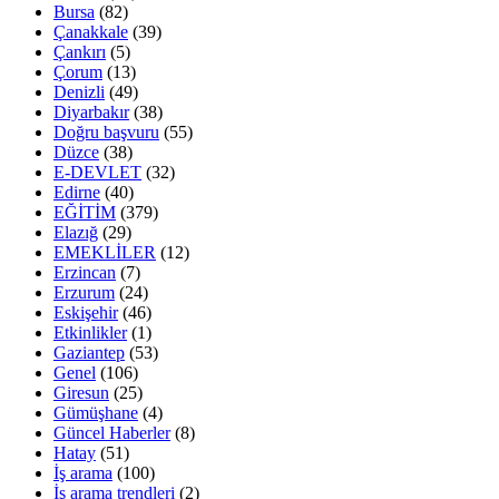
Bursa
(82)
Çanakkale
(39)
Çankırı
(5)
Çorum
(13)
Denizli
(49)
Diyarbakır
(38)
Doğru başvuru
(55)
Düzce
(38)
E-DEVLET
(32)
Edirne
(40)
EĞİTİM
(379)
Elazığ
(29)
EMEKLİLER
(12)
Erzincan
(7)
Erzurum
(24)
Eskişehir
(46)
Etkinlikler
(1)
Gaziantep
(53)
Genel
(106)
Giresun
(25)
Gümüşhane
(4)
Güncel Haberler
(8)
Hatay
(51)
İş arama
(100)
İş arama trendleri
(2)