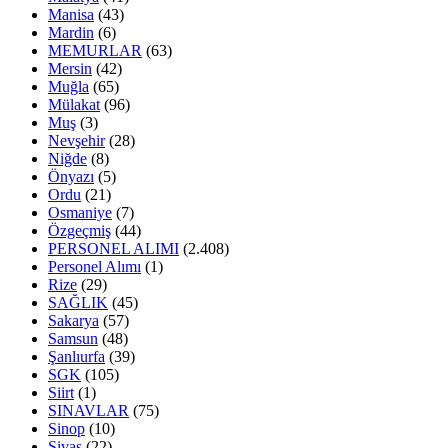
Manisa
(43)
Mardin
(6)
MEMURLAR
(63)
Mersin
(42)
Muğla
(65)
Mülakat
(96)
Muş
(3)
Nevşehir
(28)
Niğde
(8)
Önyazı
(5)
Ordu
(21)
Osmaniye
(7)
Özgeçmiş
(44)
PERSONEL ALIMI
(2.408)
Personel Alımı
(1)
Rize
(29)
SAĞLIK
(45)
Sakarya
(57)
Samsun
(48)
Şanlıurfa
(39)
SGK
(105)
Siirt
(1)
SINAVLAR
(75)
Sinop
(10)
Sivas
(22)