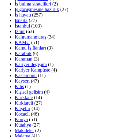
İş bulma stratejileri
(2)
İş görüşmesine hazırlık
(27)
İş hayatı
(257)
Isparta
(27)
İstanbul
(103)
İzmir
(63)
Kahramanmaraş
(34)
KAMU
(51)
Kamu İş İlanları
(3)
Karabük
(6)
Karaman
(3)
Kariyer değişimi
(1)
Kariyer Kampüste
(4)
Kastamonu
(11)
Kayseri
(47)
Kilis
(1)
Kişisel gelişim
(4)
Kırıkkale
(14)
Kırklareli
(27)
Kırşehir
(14)
Kocaeli
(46)
Konya
(51)
Kütahya
(27)
Makaleler
(2)
Malatya
(41)