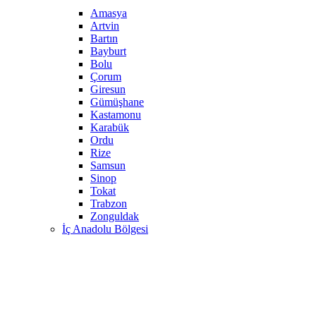
Amasya
Artvin
Bartın
Bayburt
Bolu
Çorum
Giresun
Gümüşhane
Kastamonu
Karabük
Ordu
Rize
Samsun
Sinop
Tokat
Trabzon
Zonguldak
İç Anadolu Bölgesi