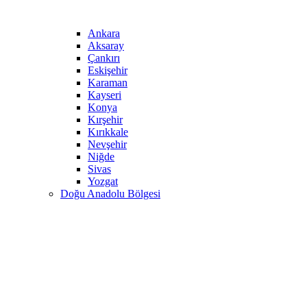
Ankara
Aksaray
Çankırı
Eskişehir
Karaman
Kayseri
Konya
Kırşehir
Kırıkkale
Nevşehir
Niğde
Sivas
Yozgat
Doğu Anadolu Bölgesi