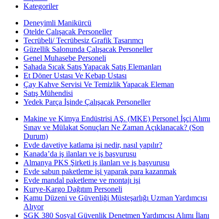
Kategoriler
Deneyimli Manikürcü
Otelde Çalışacak Personeller
Tecrübeli/ Tecrübesiz Grafik Tasarımcı
Güzellik Salonunda Çalışacak Personeller
Genel Muhasebe Personeli
Sahada Sıcak Satış Yapacak Satış Elemanları
Et Döner Ustası Ve Kebap Ustası
Çay Kahve Servisi Ve Temizlik Yapacak Eleman
Satış Mühendisi
Yedek Parça İşinde Çalışacak Personeller
Makine ve Kimya Endüstrisi AŞ. (MKE) Personel İşçi Alımı
Sınav ve Mülakat Sonuçları Ne Zaman Açıklanacak? (Son
Durum)
Evde davetiye katlama işi nedir, nasıl yapılır?
Kanada’da iş ilanları ve iş başvurusu
Almanya PKS Şirketi iş ilanları ve iş başvurusu
Evde sabun paketleme işi yaparak para kazanmak
Evde mandal paketleme ve montajı işi
Kurye-Kargo Dağıtım Personeli
Kamu Düzeni ve Güvenliği Müsteşarlığı Uzman Yardımcısı
Alıyor
SGK 380 Sosyal Güvenlik Denetmen Yardımcısı Alımı İlanı