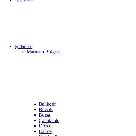
İş İlanları
Marmara Bölgesi
Balıkesir
Bilecik
Bursa
Çanakkale
Düzce
Edirne