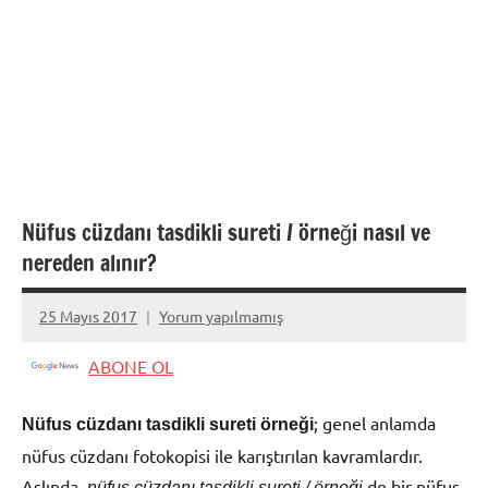
Nüfus cüzdanı tasdikli sureti / örneği nasıl ve
nereden alınır?
25 Mayıs 2017
Yorum yapılmamış
admin
ABONE OL
; genel anlamda
Nüfus cüzdanı tasdikli sureti örneği
nüfus cüzdanı fotokopisi ile karıştırılan kavramlardır.
Aslında,
de bir nüfus
nüfus cüzdanı tasdikli sureti / örneği