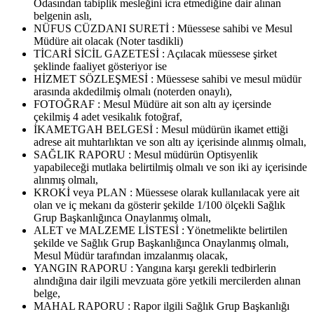
Odasından tabiplik mesleğini icra etmediğine dair alınan
belgenin aslı,
NÜFUS CÜZDANI SURETİ : Müessese sahibi ve Mesul
Müdüre ait olacak (Noter tasdikli)
TİCARİ SİCİL GAZETESİ : Açılacak müessese şirket
şeklinde faaliyet gösteriyor ise
HİZMET SÖZLEŞMESİ : Müessese sahibi ve mesul müdür
arasında akdedilmiş olmalı (noterden onaylı),
FOTOĞRAF : Mesul Müdüre ait son altı ay içersinde
çekilmiş 4 adet vesikalık fotoğraf,
İKAMETGAH BELGESİ : Mesul müdürün ikamet ettiği
adrese ait muhtarlıktan ve son altı ay içerisinde alınmış olmalı,
SAĞLIK RAPORU : Mesul müdürün Optisyenlik
yapabileceği mutlaka belirtilmiş olmalı ve son iki ay içerisinde
alınmış olmalı,
KROKİ veya PLAN : Müessese olarak kullanılacak yere ait
olan ve iç mekanı da gösterir şekilde 1/100 ölçekli Sağlık
Grup Başkanlığınca Onaylanmış olmalı,
ALET ve MALZEME LİSTESİ : Yönetmelikte belirtilen
şekilde ve Sağlık Grup Başkanlığınca Onaylanmış olmalı,
Mesul Müdür tarafından imzalanmış olacak,
YANGIN RAPORU : Yangına karşı gerekli tedbirlerin
alındığına dair ilgili mevzuata göre yetkili mercilerden alınan
belge,
MAHAL RAPORU : Rapor ilgili Sağlık Grup Başkanlığı