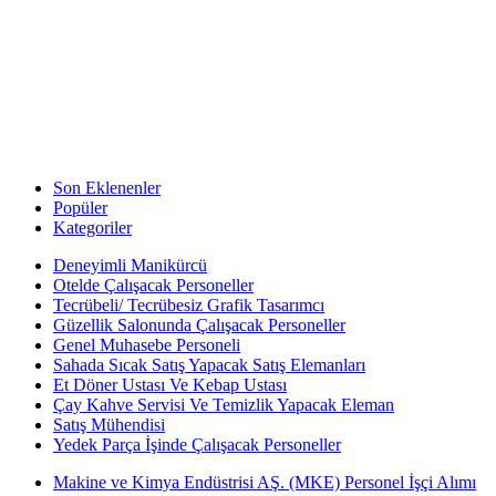
Son Eklenenler
Popüler
Kategoriler
Deneyimli Manikürcü
Otelde Çalışacak Personeller
Tecrübeli/ Tecrübesiz Grafik Tasarımcı
Güzellik Salonunda Çalışacak Personeller
Genel Muhasebe Personeli
Sahada Sıcak Satış Yapacak Satış Elemanları
Et Döner Ustası Ve Kebap Ustası
Çay Kahve Servisi Ve Temizlik Yapacak Eleman
Satış Mühendisi
Yedek Parça İşinde Çalışacak Personeller
Makine ve Kimya Endüstrisi AŞ. (MKE) Personel İşçi Alımı