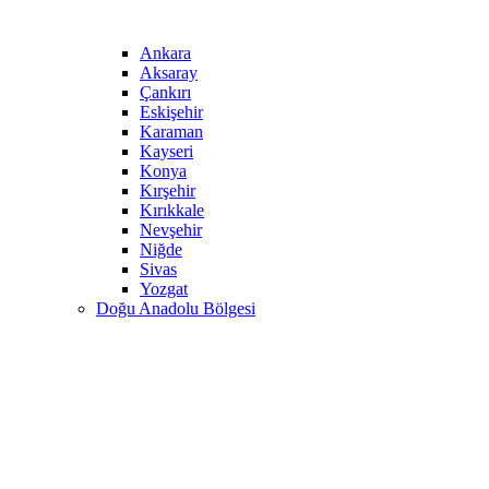
Ankara
Aksaray
Çankırı
Eskişehir
Karaman
Kayseri
Konya
Kırşehir
Kırıkkale
Nevşehir
Niğde
Sivas
Yozgat
Doğu Anadolu Bölgesi