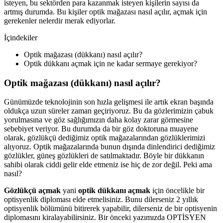
isteyen, bu sektörden para kazanmak isteyen kişilerin sayısı da
artmış durumda. Bu kişiler optik mağazası nasıl açılır, açmak için
gerekenler nelerdir merak ediyorlar.
İçindekiler
Optik mağazası (dükkanı) nasıl açılır?
Optik dükkanı açmak için ne kadar sermaye gerekiyor?
Optik mağazası (dükkanı) nasıl açılır?
Günümüzde teknolojinin son hızla gelişmesi ile artık ekran başında
oldukça uzun süreler zaman geçiriyoruz. Bu da gözlerimizin çabuk
yorulmasına ve göz sağlığımızın daha kolay zarar görmesine
sebebiyet veriyor. Bu durumda da bir göz doktoruna muayene
olarak, gözlükçü dediğimiz optik mağazalarından gözlüklerimizi
alıyoruz. Optik mağazalarında bunun dışında dinlendirici dediğimiz
gözlükler, güneş gözlükleri de satılmaktadır. Böyle bir dükkanın
sahibi olarak ciddi gelir elde etmeniz ise hiç de zor değil. Peki ama
nasıl?
Gözlükçü açmak
yani
optik dükkanı açmak
için öncelikle bir
optisyenlik diploması elde etmelisiniz. Bunu dilerseniz 2 yıllık
optisyenlik bölümünü bitirerek yapabilir, dilerseniz de bir optisyenin
diplomasını kiralayabilirsiniz. Bir önceki yazımızda OPTİSYEN