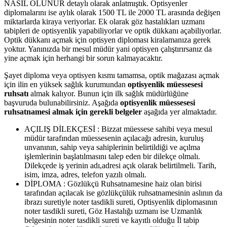
NASIL OLUNUR detaylı olarak anlatmıştık. Optisyenler
diplomalarını ise aylık olarak 1500 TL ile 2000 TL arasında değişen
miktarlarda kiraya veriyorlar. Ek olarak göz hastalıkları uzmanı
tabipleri de optisyenlik yapabiliyorlar ve optik dükkanı açabiliyorlar.
Optik dükkanı açmak için optisyen diploması kiralamanıza gerek
yoktur. Yanınızda bir mesul müdür yani optisyen çalıştırırsanız da
yine açmak için herhangi bir sorun kalmayacaktır.
Şayet diploma veya optisyen kısmı tamamsa, optik mağazası açmak
için ilin en yüksek sağlık kurumundan
optisyenlik müessesesi
ruhsatı
almak kalıyor. Bunun için ilk sağlık müdürlüğüne
başvuruda bulunabilirsiniz. Aşağıda
optisyenlik müessesesi
ruhsatnamesi almak için gerekli belgeler
aşağıda yer almaktadır.
AÇILIŞ DİLEKÇESİ : Bizzat müessese sahibi veya mesul
müdür tarafından müessesenin açılacağı adresin, kuruluş
unvanının, sahip veya sahiplerinin belirtildiği ve açılma
işlemlerinin başlatılmasını talep eden bir dilekçe olmalı.
Dilekçede iş yerinin adı,adresi açık olarak belirtilmeli. Tarih,
isim, imza, adres, telefon yazılı olmalı.
DİPLOMA : Gözlükçü Ruhsatnamesine haiz olan birisi
tarafından açılacak ise gözlükçülük ruhsatnamesinin aslının da
ibrazı suretiyle noter tasdikli sureti, Optisyenlik diplomasının
noter tasdikli sureti, Göz Hastalığı uzmanı ise Uzmanlık
belgesinin noter tasdikli sureti ve kayıtlı olduğu İl tabip