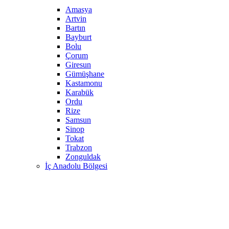
Amasya
Artvin
Bartın
Bayburt
Bolu
Çorum
Giresun
Gümüşhane
Kastamonu
Karabük
Ordu
Rize
Samsun
Sinop
Tokat
Trabzon
Zonguldak
İç Anadolu Bölgesi