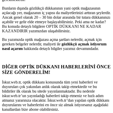
Bunların dışında gözlükçü dükkanının yani optik mağazasının
açılacağı yer, mağazanın iç yapısı da maliyetlerinizi arttıran şeylerdir.
Ancak genel olarak 20 – 30 bin dolar arasında bir tutara dükkanınızı
açabilir ve gelir elde etmeye başlayabilirsiniz. Peki ama ne kadar?
Bu konuda detaylı bilgilere OPTİK DÜKKANI NE KADAR
KAZANDIRIR yazımızdan ulaşabilirsiniz.
Bu yazımızda optik mağazası açma şartları nelerdir, açmak için
gereken belgeler nelerdir, maliyeti ile
gözlükçü açmak istiyorum
nasıl açarım
hakkında detaylı bilgiler yazımız devamındadır.
DİĞER OPTİK DÜKKANI HABERLERİNİ ÖNCE
SİZE GÖNDERELİM!
İskur.web.tr, optik dükkanı konusunda tüm yeni haberleri ve
duyuruları çok yakından anlık olarak takip etmektedir ve bu
bildiriler ilk olarak bu sitede yayınlanmaktadır. Bu nedenle
iskur.web.tr’un yayınladığı haberleri takip etmeniz ve hızlı adım
atmanız yararınıza olacaktır. İskur.web.tr’dan yapılan optik dükkanı
duyurularını ve haberlerini en önce siz almak istiyorsanız aşağıdaki
kanallardan bize abone olabilirsiniz.