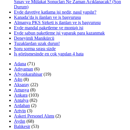
Sınav ve Mülakat Sonuçları Ne Zaman Açıklanacak? (Son
Durum)
Evde davetiye katlama işi nedir, nasıl yapılır?
Kanada’da iş ilanları ve iş başvurusu
Almanya PKS Şirketi iş ilanları ve iş başvurusu
Evde mandal paketleme ve montajı işi
Evde sabun paketleme işi yaparak para kazanmak
Deneyimli Manikürcü
Tuzaklardan uzak durun!
Soru sorma sırası sizde
İş görüşmesinde en çok yapılan 4 hata
Adana
(71)
Adıyaman
(6)
Afyonkarahisar
(19)
Ağrı
(8)
Aksaray
(22)
Amasya
(8)
Ankara
(103)
Antalya
(82)
Ardahan
(2)
Artvin
(3)
Askeri Personel Alımı
(2)
Aydın
(68)
Balıkesir
(53)