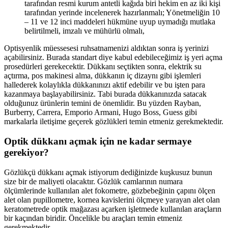
tarafından resmi kurum antetli kağıda biri hekim en az iki kişi
tarafından yerinde incelenerek hazırlanmalı; Yönetmeliğin 10
– 11 ve 12 inci maddeleri hükmüne uyup uymadığı mutlaka
belirtilmeli, imzalı ve mühürlü olmalı,
Optisyenlik müessesesi ruhsatnamenizi aldıktan sonra iş yerinizi
açabilirsiniz. Burada standart diye kabul edebileceğimiz iş yeri açma
prosedürleri gerekecektir. Dükkanı seçtikten sonra, elektrik su
açtırma, pos makinesi alma, dükkanın iç dizaynı gibi işlemleri
hallederek kolaylıkla dükkanınızı aktif edebilir ve bu işten para
kazanmaya başlayabilirsiniz. Tabi burada dükkanınızda satacak
olduğunuz ürünlerin temini de önemlidir. Bu yüzden Rayban,
Burberry, Carrera, Emporio Armani, Hugo Boss, Guess gibi
markalarla iletişime geçerek gözlükleri temin etmeniz gerekmektedir.
Optik dükkanı açmak için ne kadar sermaye
gerekiyor?
Gözlükçü dükkanı açmak istiyorum dediğinizde kuşkusuz bunun
size bir de maliyeti olacaktır. Gözlük camlarının numara
ölçümlerinde kullanılan alet fokometre, gözbebeğinin çapını ölçen
alet olan pupillometre, kornea kavislerini ölçmeye yarayan alet olan
keratometrede optik mağazası açarken işletmede kullanılan araçların
bir kaçından biridir. Öncelikle bu araçları temin etmeniz
gerekmektedir.