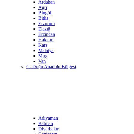
Ardahan
Ağrı
Bingöl
Bitlis
Erzurum
Elazığ
Erzincan
Hakkari
Kars
Malatya
Muş
Van
G. Doğu Anadolu Bölgesi
Adıyaman
Batman
Diyarbakır