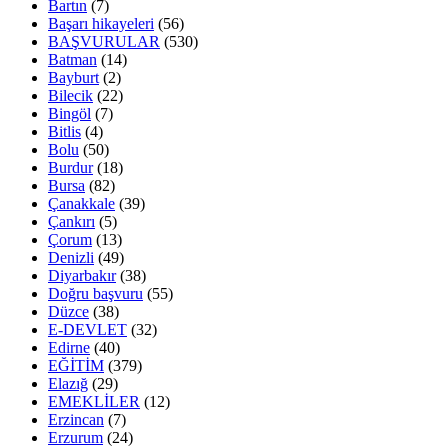
Bartın
(7)
Başarı hikayeleri
(56)
BAŞVURULAR
(530)
Batman
(14)
Bayburt
(2)
Bilecik
(22)
Bingöl
(7)
Bitlis
(4)
Bolu
(50)
Burdur
(18)
Bursa
(82)
Çanakkale
(39)
Çankırı
(5)
Çorum
(13)
Denizli
(49)
Diyarbakır
(38)
Doğru başvuru
(55)
Düzce
(38)
E-DEVLET
(32)
Edirne
(40)
EĞİTİM
(379)
Elazığ
(29)
EMEKLİLER
(12)
Erzincan
(7)
Erzurum
(24)