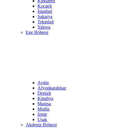
Kırklareli
Kocaeli
İstanbul
Sakarya
Tekirdağ
Yalova
Ege Bölgesi
Aydın
Afyonkarahisar
Denizli
Kütahya
Manisa
Muğla
İzmir
Uşak
Akdeniz Bölgesi