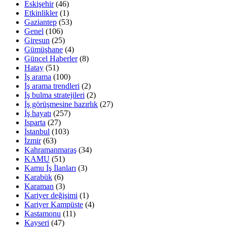
Eskişehir
(46)
Etkinlikler
(1)
Gaziantep
(53)
Genel
(106)
Giresun
(25)
Gümüşhane
(4)
Güncel Haberler
(8)
Hatay
(51)
İş arama
(100)
İş arama trendleri
(2)
İş bulma stratejileri
(2)
İş görüşmesine hazırlık
(27)
İş hayatı
(257)
Isparta
(27)
İstanbul
(103)
İzmir
(63)
Kahramanmaraş
(34)
KAMU
(51)
Kamu İş İlanları
(3)
Karabük
(6)
Karaman
(3)
Kariyer değişimi
(1)
Kariyer Kampüste
(4)
Kastamonu
(11)
Kayseri
(47)