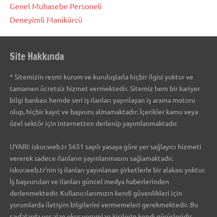
Genel Muhasebe Personeli
Deneyimli Manikürcü
Site Hakkında
* Sitemizin resmi kurum ve kuruluşlarla hiçbir ilgisi yoktur ve
tamamen ücretsiz hizmet vermektedir. Sitemiz hem bir kariyer
bilgi bankası hemde seri iş ilanları yayınlayan iş arama motoru
olup, hiçbir kayıt ve başvuru almamaktadır. İçerikler kamu veya
özel sektör için internetten derlenip yayımlanmaktadır.
UYARI: iskur.web.tr 5651 sayılı yasaya göre yer sağlayıcı hizmeti
vererek sadece ilanların yayınlanmasını sağlamaktadır.
iskur.web.tr’nin iş ilanları yayınlanan şirketlerle bir alakası yoktur.
İş başvuruları ve ilanları güncel medya haberlerinden
derlenmektedir. Kullanıcılarımızın kendi güvenlikleri için
yorumlarda iletişim bilgilerini vermemeleri gerekmektedir. Bu
sayfalarda yer alan okur yorumları kişilerin kendi görüşleridir.