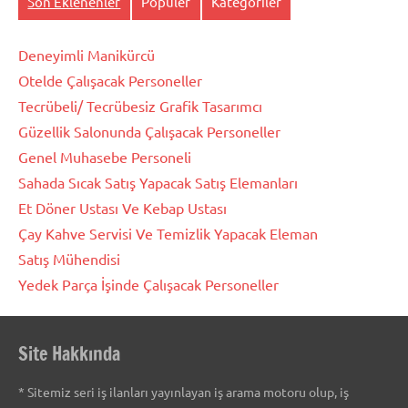
Son Eklenenler
Popüler
Kategoriler
Deneyimli Manikürcü
Otelde Çalışacak Personeller
Tecrübeli/ Tecrübesiz Grafik Tasarımcı
Güzellik Salonunda Çalışacak Personeller
Genel Muhasebe Personeli
Sahada Sıcak Satış Yapacak Satış Elemanları
Et Döner Ustası Ve Kebap Ustası
Çay Kahve Servisi Ve Temizlik Yapacak Eleman
Satış Mühendisi
Yedek Parça İşinde Çalışacak Personeller
Site Hakkında
* Sitemiz seri iş ilanları yayınlayan iş arama motoru olup, iş