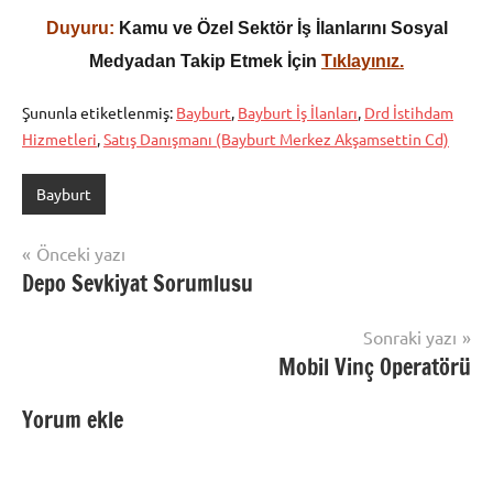
Duyuru:
Kamu ve Özel Sektör İş İlanlarını Sosyal
Medyadan Takip Etmek İçin
Tıklayınız.
Şununla etiketlenmiş:
Bayburt
,
Bayburt İş İlanları
,
Drd İstihdam
Hizmetleri
,
Satış Danışmanı (Bayburt Merkez Akşamsettin Cd)
Bayburt
Yazı
Önceki yazı
Depo Sevkiyat Sorumlusu
gezinmesi
Sonraki yazı
Mobil Vinç Operatörü
Yorum ekle