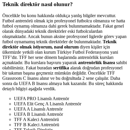
Teknik direktör nasıl olunur?
Öncelikle bu konu hakkında oldukça yanlış bilgiler mevcuttur.
Futbol antrenörü olmak için profesyonel futbolcu olmanıza ve hatta
futbol oynamış olmanıza dahi gerek bulunmamaktadır. Fakat genel
olarak dünyadaki teknik direktörler eski futbolculardan
oluşmaktadır. Ancak bunun aksine profesyonel liglerde görev yapan
futbol oynamamış teknik direktörler de bulunmaktadır.
Teknik
direktör olmak istiyorum, nasıl olurum
diyen kişiler için
ülkemizde yetkili olan kurum Türkiye Futbol Federasyonu yani
TFF’dir. TFF her sene dönem başlarında antrenörlük kursları
açmaktadır. Bu kurslara başvuru yaparak
antrenörlük lisansı
sahibi
olabilirsiniz. Fakat buradan
sertifika
alarak doğrudan profesyonel
bir takımın başına geçmeniz mümkün değildir. Öncelikle TFF
Grassroots C lisansı alınır ve bu doğrultuda 2 sene çalışılır. Daha
sonra da UEFA B lisansı almaya hak kazanılır. Bu süreç hakkında
detaylı bilgiyi aşağıda verdik.
UEFA PRO Lisanslı Antrenör
UEFA Elit Genç A Lisanslı Antrenör
UEFA A Lisanslı Antrenör
UEFA B Lisanslı Antrenör
TFF A Kaleci Antrenörü
TFF B Kaleci Antrenörü
TFF Teknik Direktör