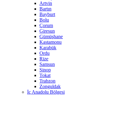
Artvin
Bartın
Bayburt
Bolu
Çorum
Giresun
Gümüşhane
Kastamonu
Karabük
Ordu
Rize
Samsun
Sinop
Tokat
Trabzon
Zonguldak
İç Anadolu Bölgesi