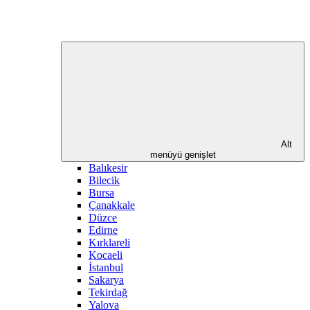
Alt
menüyü genişlet
Balıkesir
Bilecik
Bursa
Çanakkale
Düzce
Edirne
Kırklareli
Kocaeli
İstanbul
Sakarya
Tekirdağ
Yalova