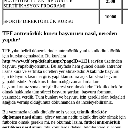
PLAJ FUTBOLU ANTRENÖRLÜK
2500
SERTİFİKASYON PROGRAMI
10000
SPORTİF DİREKTÖRLÜK KURSU
TFF antrenörlük kursu başvurusu nasıl, nereden
yapılır?
TFF yılın belirli dönemlerinde antrenörlük yani teknik direktörlük
için kurslar açmaktadır. Bu kurslara
http://www.tff.org/default.aspx?pageID=1121
sayfası üzerinden
başvuru yapabiliyorsunuz. Bu sayfada hem güncel olarak antrenör
lisans kurs ve sertifika ücretleri yer almaktadır. Akabinde başvuru
için tıklayınız kısmına giriş yaptıktan sonra açık kurslara başvuru
yapabilirsiniz. Açık kurs bulunmadığı zamanlarda kurs
başvurularımız sona ermiştir ibaresi yer almaktadır. Teknik direktör
olmak hakkında tüm süreci başvuru şartları, başvuru formunu
yazımızda verdik. Tüm bunları ve başvuru için gerekli olan belgeleri
aşağıda vermiş olduğumuz dökümandan da inceleyebilirsiniz.
Bu yazımızda teknik direktör ne iş yapar,
teknik direktör
diploması nasıl alınır
, görev tanımı nedir, teknik direktör olmak için
futbolcu olmak gerekir mi, ne okumak lazım,
futbol antrenörlük
sertifikası nasıl alınır
gibi konularda detaylı bilgiler verdik. Konu