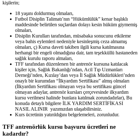
kişilerin;
18 yaşını doldurmuş olmaları,
Futbol Disiplin Talimatı’nın “Hükümlülük” kenar başlıklı
maddesinde belirtilen suçlardan dolayı kesin hüküm giymemiş
olmaları,
Disiplin Kurulları tarafından, müsabaka sonucunu etkileme
veya bahis eylemleri nedeniyle kesinleşmiş ceza almamış
olmaları, ç) Kursa daveti takiben ilgili kursa katılmasına
herhangi bir engeli olmadığına dair, tam teşekküllü hastaneden
sağlık kurulu raporu almaları,
TFF tarafından düzenlenen bir antrenör kursuna katılacak
kişiler için, Sağlık Bakanlığı’ndan, Acil Tıp Uzmanları
Derneği’nden, Kızılay’dan veya İl Sağlık Müdürlükleri’nden
onaylı bir kurumdan “İlkyardım Sertifikası” almış olmaları
(İlkyardım Sertifikası olmayan veya bu sertifikası güncel
olmayan adaylar, antrenör kursları çerçevesinde ilkyardım
kursu verilmesi halinde bunlara katılmak zorundadırlar), Bu
konuda detaylı bilgilere İLK YARDIM SERTİFİKASI
NASIL ALINIR yazımızdan ulaşabilirsiniz.
Kurs ücretinin yatırıldığını belgelemeleri, zorunludur.
TFF antrenörlük kursu başvuru ücretleri ne
kadardır?