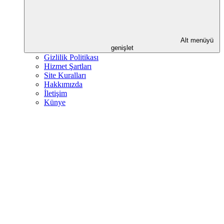
Alt menüyü
genişlet
Gizlilik Politikası
Hizmet Şartları
Site Kuralları
Hakkımızda
İletişim
Künye