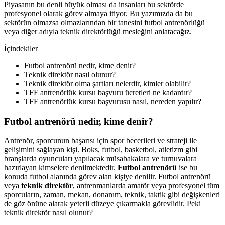
Piyasanın bu denli büyük olması da insanları bu sektörde
profesyonel olarak görev almaya itiyor. Bu yazımızda da bu
sektörün olmazsa olmazlarından bir tanesini futbol antrenörlüğü
veya diğer adıyla teknik direktörlüğü mesleğini anlatacağız.
İçindekiler
Futbol antrenörü nedir, kime denir?
Teknik direktör nasıl olunur?
Teknik direktör olma şartları nelerdir, kimler olabilir?
TFF antrenörlük kursu başvuru ücretleri ne kadardır?
TFF antrenörlük kursu başvurusu nasıl, nereden yapılır?
Futbol antrenörü nedir, kime denir?
Antrenör, sporcunun başarısı için spor becerileri ve strateji ile
gelişimini sağlayan kişi. Boks, futbol, basketbol, atletizm gibi
branşlarda oyuncuları yapılacak müsabakalara ve turnuvalara
hazırlayan kimselere denilmektedir.
Futbol antrenörü
ise bu
konuda futbol alanında görev alan kişiye denilir. Futbol antrenörü
veya
teknik direktör
, antrenmanlarda amatör veya profesyonel tüm
sporcuların, zaman, mekan, donanım, teknik, taktik gibi değişkenleri
de göz önüne alarak yeterli düzeye çıkarmakla görevlidir. Peki
teknik direktör nasıl olunur?