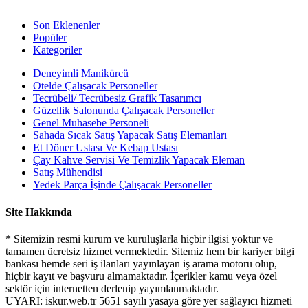
Son Eklenenler
Popüler
Kategoriler
Deneyimli Manikürcü
Otelde Çalışacak Personeller
Tecrübeli/ Tecrübesiz Grafik Tasarımcı
Güzellik Salonunda Çalışacak Personeller
Genel Muhasebe Personeli
Sahada Sıcak Satış Yapacak Satış Elemanları
Et Döner Ustası Ve Kebap Ustası
Çay Kahve Servisi Ve Temizlik Yapacak Eleman
Satış Mühendisi
Yedek Parça İşinde Çalışacak Personeller
Site Hakkında
* Sitemizin resmi kurum ve kuruluşlarla hiçbir ilgisi yoktur ve
tamamen ücretsiz hizmet vermektedir. Sitemiz hem bir kariyer bilgi
bankası hemde seri iş ilanları yayınlayan iş arama motoru olup,
hiçbir kayıt ve başvuru almamaktadır. İçerikler kamu veya özel
sektör için internetten derlenip yayımlanmaktadır.
UYARI: iskur.web.tr 5651 sayılı yasaya göre yer sağlayıcı hizmeti