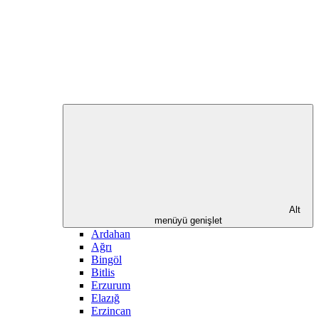
Alt
menüyü genişlet
Ardahan
Ağrı
Bingöl
Bitlis
Erzurum
Elazığ
Erzincan