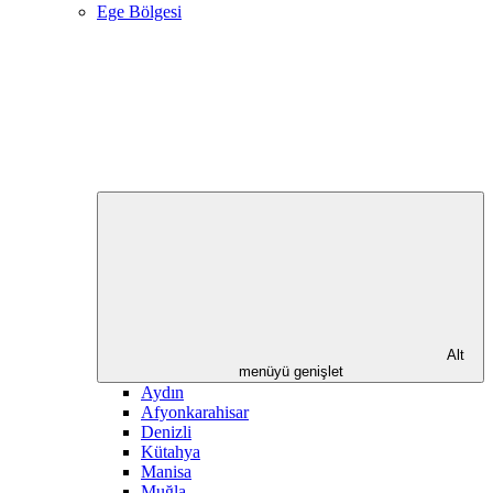
Ege Bölgesi
Alt
menüyü genişlet
Aydın
Afyonkarahisar
Denizli
Kütahya
Manisa
Muğla