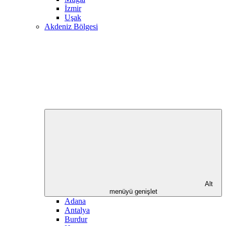
İzmir
Uşak
Akdeniz Bölgesi
Alt
menüyü genişlet
Adana
Antalya
Burdur