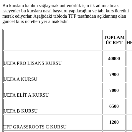
Bu kurslara katılım sağlayarak antrenörlük için ilk adımı atmak
isteyenler bu kurslara nasıl başvuru yapılacağını ve tabi kurs ücretini
merak ediyorlar. Aşağıdaki tabloda TFF tarafından açıklanmış olan
güncel kurs ücretleri yer almaktadır.
TOPLAM
ÜCRET
H
40000
UEFA PRO LİSANS KURSU
7900
UEFA A KURSU
7000
UEFA ELİT A KURSU
6500
UEFA B KURSU
1200
TFF GRASSROOTS C KURSU