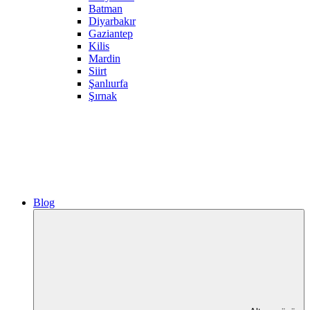
Batman
Diyarbakır
Gaziantep
Kilis
Mardin
Siirt
Şanlıurfa
Şırnak
Blog