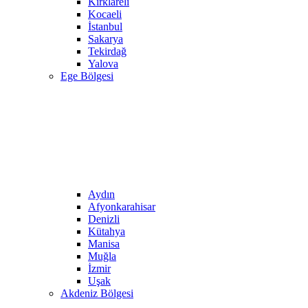
Kırklareli
Kocaeli
İstanbul
Sakarya
Tekirdağ
Yalova
Ege Bölgesi
Aydın
Afyonkarahisar
Denizli
Kütahya
Manisa
Muğla
İzmir
Uşak
Akdeniz Bölgesi