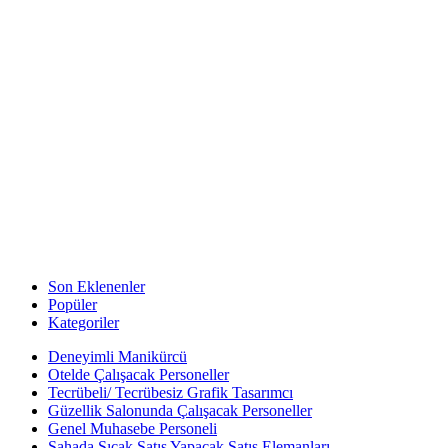
Son Eklenenler
Popüler
Kategoriler
Deneyimli Manikürcü
Otelde Çalışacak Personeller
Tecrübeli/ Tecrübesiz Grafik Tasarımcı
Güzellik Salonunda Çalışacak Personeller
Genel Muhasebe Personeli
Sahada Sıcak Satış Yapacak Satış Elemanları