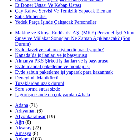
Et Döner Ustası Ve Kebap Ustası
Çay Kahve Servisi Ve Temizlik Yapacak Eleman
Satış Mühendisi
Yedek Parça İşinde Çalışacak Personeller
Makine ve Kimya Endüstrisi AŞ. (MKE) Personel İşçi Alımı
Sınav ve Mülakat Sonuçları Ne Zaman Açıklanacak? (Son
Durum)
Evde davetiye katlama işi nedir, nasıl yapılır?
Kanada’da iş ilanları ve iş başvurusu
Almanya PKS Şirketi iş ilanları ve iş başvurusu
Evde mandal paketleme ve montajı işi
Evde sabun paketleme işi yaparak para kazanmak
Deneyimli Manikürcü
Tuzaklardan uzak durun!
Soru sorma sırası sizde
İş görüşmesinde en çok yapılan 4 hata
Adana
(71)
Adıyaman
(6)
Afyonkarahisar
(19)
Ağrı
(8)
Aksaray
(22)
Amasya
(8)
Ankara
(103)