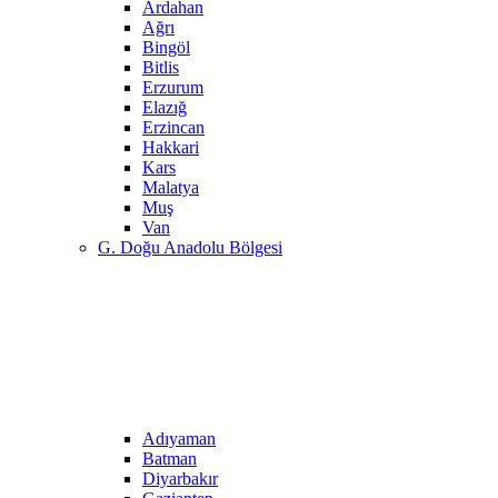
Ardahan
Ağrı
Bingöl
Bitlis
Erzurum
Elazığ
Erzincan
Hakkari
Kars
Malatya
Muş
Van
G. Doğu Anadolu Bölgesi
Adıyaman
Batman
Diyarbakır