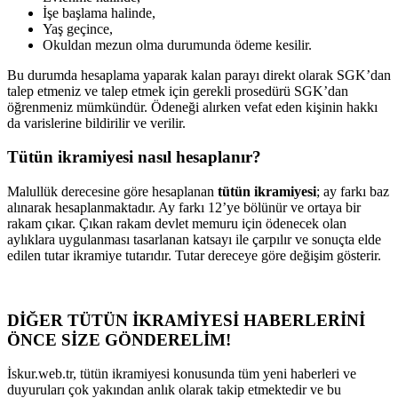
İşe başlama halinde,
Yaş geçince,
Okuldan mezun olma durumunda ödeme kesilir.
Bu durumda hesaplama yaparak kalan parayı direkt olarak SGK’dan
talep etmeniz ve talep etmek için gerekli prosedürü SGK’dan
öğrenmeniz mümkündür. Ödeneği alırken vefat eden kişinin hakkı
da varislerine bildirilir ve verilir.
Tütün ikramiyesi nasıl hesaplanır?
Malullük derecesine göre hesaplanan
tütün ikramiyesi
; ay farkı baz
alınarak hesaplanmaktadır. Ay farkı 12’ye bölünür ve ortaya bir
rakam çıkar. Çıkan rakam devlet memuru için ödenecek olan
aylıklara uygulanması tasarlanan katsayı ile çarpılır ve sonuçta elde
edilen tutar ikramiye tutarıdır. Tutar dereceye göre değişim gösterir.
DİĞER TÜTÜN İKRAMİYESİ HABERLERİNİ
ÖNCE SİZE GÖNDERELİM!
İskur.web.tr, tütün ikramiyesi konusunda tüm yeni haberleri ve
duyuruları çok yakından anlık olarak takip etmektedir ve bu