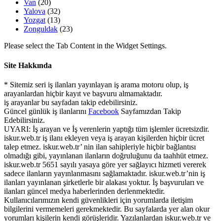
Van
(20)
Yalova
(32)
Yozgat
(13)
Zonguldak
(23)
Please select the Tab Content in the Widget Settings.
Site Hakkında
* Sitemiz seri iş ilanları yayınlayan iş arama motoru olup, iş
arayanlardan hiçbir kayıt ve başvuru almamaktadır.
iş arayanlar bu sayfadan takip edebilirsiniz.
Güncel günlük iş ilanlarını
Facebook
Sayfamızdan Takip
Edebilirsiniz.
UYARI: İş arayan ve İş verenlerin yaptığı tüm işlemler ücretsizdir.
iskur.web.tr iş ilanı ekleyen veya iş arayan kişilerden hiçbir ücret
talep etmez. iskur.web.tr’ nin ilan sahipleriyle hiçbir bağlantısı
olmadığı gibi, yayınlanan ilanların doğruluğunu da taahhüt etmez.
iskur.web.tr 5651 sayılı yasaya göre yer sağlayıcı hizmeti vererek
sadece ilanların yayınlanmasını sağlamaktadır. iskur.web.tr’nin iş
ilanları yayınlanan şirketlerle bir alakası yoktur. İş başvuruları ve
ilanları güncel medya haberlerinden derlenmektedir.
Kullanıcılarımızın kendi güvenlikleri için yorumlarda iletişim
bilgilerini vermemeleri gerekmektedir. Bu sayfalarda yer alan okur
yorumları kişilerin kendi görüşleridir. Yazılanlardan iskur.web.tr ve