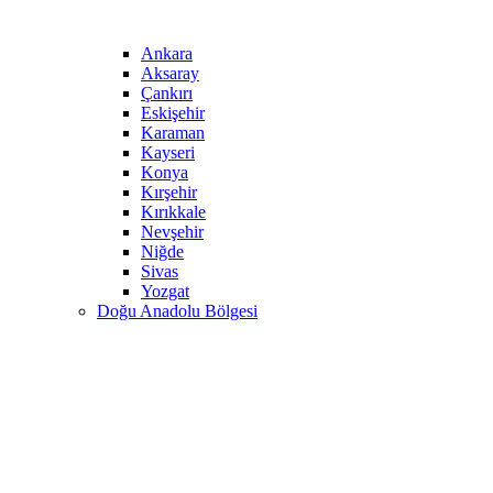
Ankara
Aksaray
Çankırı
Eskişehir
Karaman
Kayseri
Konya
Kırşehir
Kırıkkale
Nevşehir
Niğde
Sivas
Yozgat
Doğu Anadolu Bölgesi