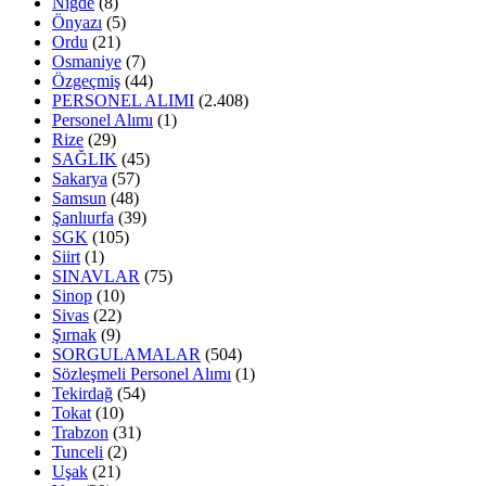
Niğde
(8)
Önyazı
(5)
Ordu
(21)
Osmaniye
(7)
Özgeçmiş
(44)
PERSONEL ALIMI
(2.408)
Personel Alımı
(1)
Rize
(29)
SAĞLIK
(45)
Sakarya
(57)
Samsun
(48)
Şanlıurfa
(39)
SGK
(105)
Siirt
(1)
SINAVLAR
(75)
Sinop
(10)
Sivas
(22)
Şırnak
(9)
SORGULAMALAR
(504)
Sözleşmeli Personel Alımı
(1)
Tekirdağ
(54)
Tokat
(10)
Trabzon
(31)
Tunceli
(2)
Uşak
(21)