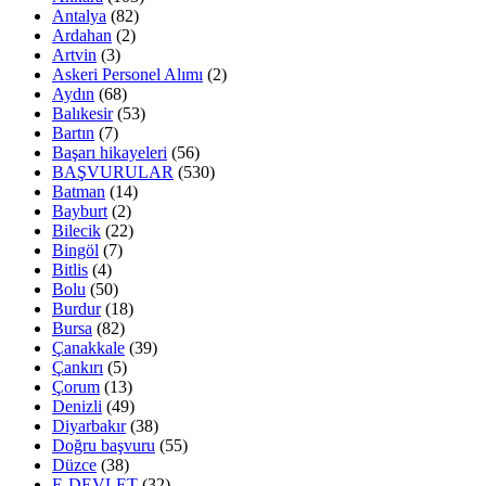
Antalya
(82)
Ardahan
(2)
Artvin
(3)
Askeri Personel Alımı
(2)
Aydın
(68)
Balıkesir
(53)
Bartın
(7)
Başarı hikayeleri
(56)
BAŞVURULAR
(530)
Batman
(14)
Bayburt
(2)
Bilecik
(22)
Bingöl
(7)
Bitlis
(4)
Bolu
(50)
Burdur
(18)
Bursa
(82)
Çanakkale
(39)
Çankırı
(5)
Çorum
(13)
Denizli
(49)
Diyarbakır
(38)
Doğru başvuru
(55)
Düzce
(38)
E-DEVLET
(32)