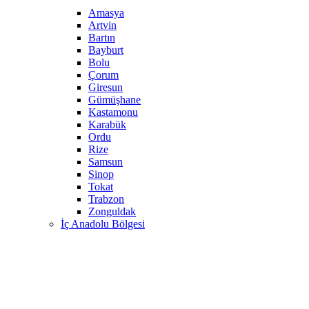
Amasya
Artvin
Bartın
Bayburt
Bolu
Çorum
Giresun
Gümüşhane
Kastamonu
Karabük
Ordu
Rize
Samsun
Sinop
Tokat
Trabzon
Zonguldak
İç Anadolu Bölgesi