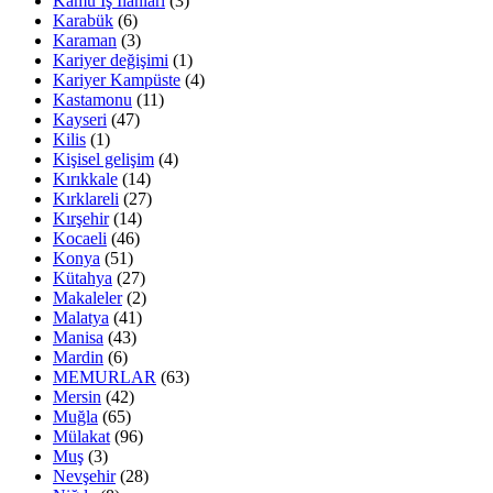
Kamu İş İlanları
(3)
Karabük
(6)
Karaman
(3)
Kariyer değişimi
(1)
Kariyer Kampüste
(4)
Kastamonu
(11)
Kayseri
(47)
Kilis
(1)
Kişisel gelişim
(4)
Kırıkkale
(14)
Kırklareli
(27)
Kırşehir
(14)
Kocaeli
(46)
Konya
(51)
Kütahya
(27)
Makaleler
(2)
Malatya
(41)
Manisa
(43)
Mardin
(6)
MEMURLAR
(63)
Mersin
(42)
Muğla
(65)
Mülakat
(96)
Muş
(3)
Nevşehir
(28)