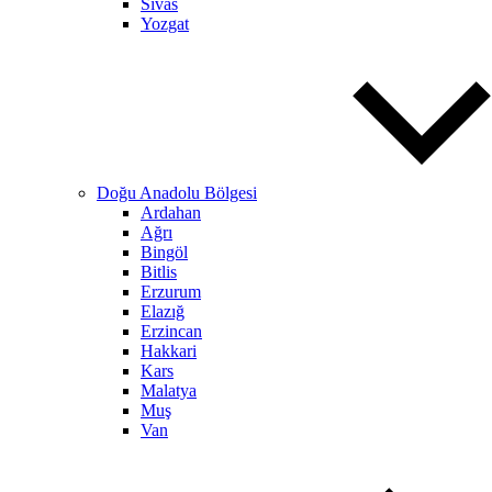
Sivas
Yozgat
Doğu Anadolu Bölgesi
Ardahan
Ağrı
Bingöl
Bitlis
Erzurum
Elazığ
Erzincan
Hakkari
Kars
Malatya
Muş
Van