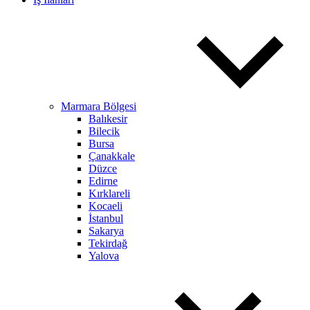
Marmara Bölgesi
Balıkesir
Bilecik
Bursa
Çanakkale
Düzce
Edirne
Kırklareli
Kocaeli
İstanbul
Sakarya
Tekirdağ
Yalova