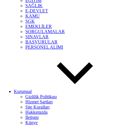
EĞİTİM
SAĞLIK
E-DEVLET
KAMU
SGK
EMEKLİLER
SORGULAMALAR
SINAVLAR
BAŞVURULAR
PERSONEL ALIMI
Kurumsal
Gizlilik Politikası
Hizmet Şartları
Site Kuralları
Hakkımızda
İletişim
Künye