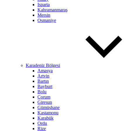
Isparta
Kahramanmaraş
Mersin
Osmaniye
Karadeniz Bölgesi
Amasya
Artvin
Bartın
Bayburt
Bolu
Çorum
Giresun
Gümüşhane
Kastamonu
Karabük
Ordu
Rize