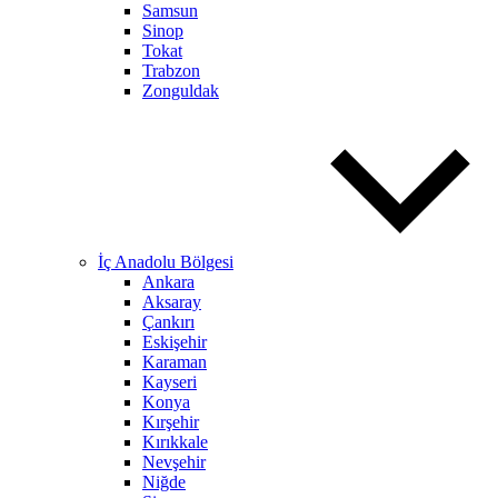
Samsun
Sinop
Tokat
Trabzon
Zonguldak
İç Anadolu Bölgesi
Ankara
Aksaray
Çankırı
Eskişehir
Karaman
Kayseri
Konya
Kırşehir
Kırıkkale
Nevşehir
Niğde