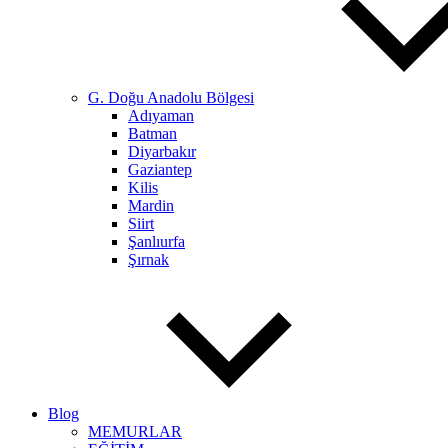
G. Doğu Anadolu Bölgesi
Adıyaman
Batman
Diyarbakır
Gaziantep
Kilis
Mardin
Siirt
Şanlıurfa
Şırnak
Blog
MEMURLAR