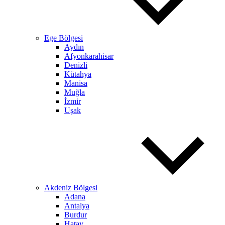
Ege Bölgesi
Aydın
Afyonkarahisar
Denizli
Kütahya
Manisa
Muğla
İzmir
Uşak
Akdeniz Bölgesi
Adana
Antalya
Burdur
Hatay