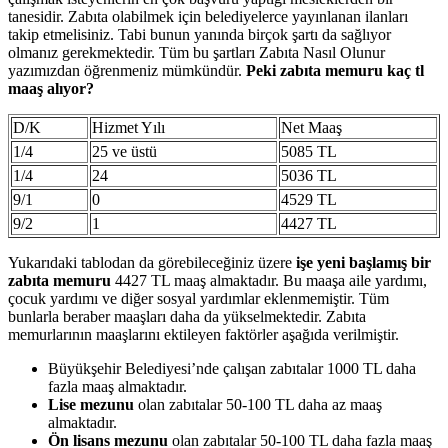
tanesidir. Zabıta olabilmek için belediyelerce yayınlanan ilanları
takip etmelisiniz. Tabi bunun yanında birçok şartı da sağlıyor
olmanız gerekmektedir. Tüm bu şartları Zabıta Nasıl Olunur
yazımızdan öğrenmeniz mümkündür.
Peki zabıta memuru kaç tl
maaş alıyor?
D/K
Hizmet Yılı
Net Maaş
1/4
25 ve üstü
5085 TL
1/4
24
5036 TL
9/1
0
4529 TL
9/2
1
4427 TL
Yukarıdaki tablodan da görebileceğiniz üzere
işe yeni başlamış bir
zabıta memuru
4427 TL maaş almaktadır. Bu maaşa aile yardımı,
çocuk yardımı ve diğer sosyal yardımlar eklenmemiştir. Tüm
bunlarla beraber maaşları daha da yükselmektedir. Zabıta
memurlarının maaşlarını ektileyen faktörler aşağıda verilmiştir.
Büyükşehir Belediyesi’nde çalışan zabıtalar 1000 TL daha
fazla maaş almaktadır.
Lise mezunu
olan zabıtalar 50-100 TL daha az maaş
almaktadır.
Ön lisans mezunu
olan zabıtalar 50-100 TL daha fazla maaş