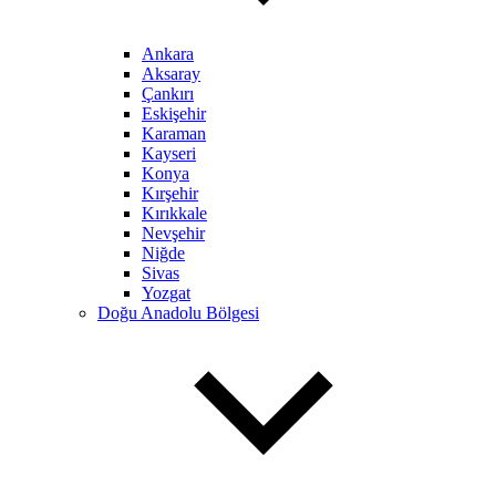
Ankara
Aksaray
Çankırı
Eskişehir
Karaman
Kayseri
Konya
Kırşehir
Kırıkkale
Nevşehir
Niğde
Sivas
Yozgat
Doğu Anadolu Bölgesi