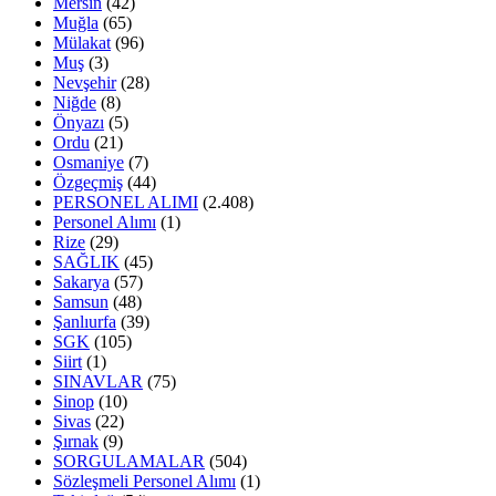
Mersin
(42)
Muğla
(65)
Mülakat
(96)
Muş
(3)
Nevşehir
(28)
Niğde
(8)
Önyazı
(5)
Ordu
(21)
Osmaniye
(7)
Özgeçmiş
(44)
PERSONEL ALIMI
(2.408)
Personel Alımı
(1)
Rize
(29)
SAĞLIK
(45)
Sakarya
(57)
Samsun
(48)
Şanlıurfa
(39)
SGK
(105)
Siirt
(1)
SINAVLAR
(75)
Sinop
(10)
Sivas
(22)
Şırnak
(9)
SORGULAMALAR
(504)
Sözleşmeli Personel Alımı
(1)