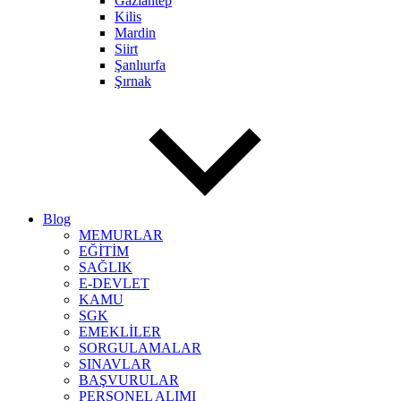
Gaziantep
Kilis
Mardin
Siirt
Şanlıurfa
Şırnak
Blog
MEMURLAR
EĞİTİM
SAĞLIK
E-DEVLET
KAMU
SGK
EMEKLİLER
SORGULAMALAR
SINAVLAR
BAŞVURULAR
PERSONEL ALIMI