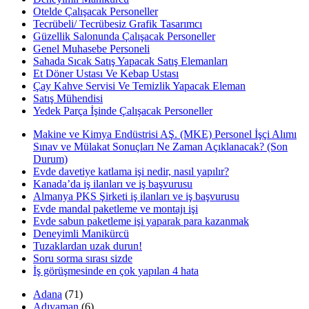
Otelde Çalışacak Personeller
Tecrübeli/ Tecrübesiz Grafik Tasarımcı
Güzellik Salonunda Çalışacak Personeller
Genel Muhasebe Personeli
Sahada Sıcak Satış Yapacak Satış Elemanları
Et Döner Ustası Ve Kebap Ustası
Çay Kahve Servisi Ve Temizlik Yapacak Eleman
Satış Mühendisi
Yedek Parça İşinde Çalışacak Personeller
Makine ve Kimya Endüstrisi AŞ. (MKE) Personel İşçi Alımı
Sınav ve Mülakat Sonuçları Ne Zaman Açıklanacak? (Son
Durum)
Evde davetiye katlama işi nedir, nasıl yapılır?
Kanada’da iş ilanları ve iş başvurusu
Almanya PKS Şirketi iş ilanları ve iş başvurusu
Evde mandal paketleme ve montajı işi
Evde sabun paketleme işi yaparak para kazanmak
Deneyimli Manikürcü
Tuzaklardan uzak durun!
Soru sorma sırası sizde
İş görüşmesinde en çok yapılan 4 hata
Adana
(71)
Adıyaman
(6)