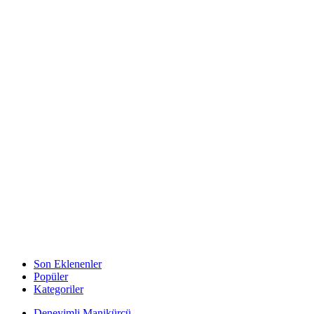
Son Eklenenler
Popüler
Kategoriler
Deneyimli Manikürcü