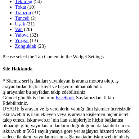
Tekirdağ
(54)
Tokat
(10)
Trabzon
(31)
Tunceli
(2)
Uşak
(21)
Van
(20)
Yalova
(32)
Yozgat
(13)
Zonguldak
(23)
Please select the Tab Content in the Widget Settings.
Site Hakkında
* Sitemiz seri iş ilanları yayınlayan iş arama motoru olup, iş
arayanlardan hiçbir kayıt ve başvuru almamaktadır.
iş arayanlar bu sayfadan takip edebilirsiniz.
Güncel günlük iş ilanlarını
Facebook
Sayfamızdan Takip
Edebilirsiniz.
UYARI: İş arayan ve İş verenlerin yaptığı tüm işlemler ücretsizdir.
iskur.web.tr iş ilanı ekleyen veya iş arayan kişilerden hiçbir ücret
talep etmez. iskur.web.tr’ nin ilan sahipleriyle hiçbir bağlantısı
olmadığı gibi, yayınlanan ilanların doğruluğunu da taahhüt etmez.
iskur.web.tr 5651 sayılı yasaya göre yer sağlayıcı hizmeti vererek
sadece ilanların yayınlanmasını sağlamaktadır. iskur.web.tr’nin iş