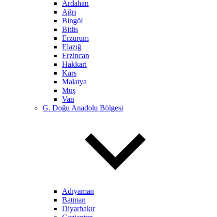
Ardahan
Ağrı
Bingöl
Bitlis
Erzurum
Elazığ
Erzincan
Hakkari
Kars
Malatya
Muş
Van
G. Doğu Anadolu Bölgesi
Adıyaman
Batman
Diyarbakır