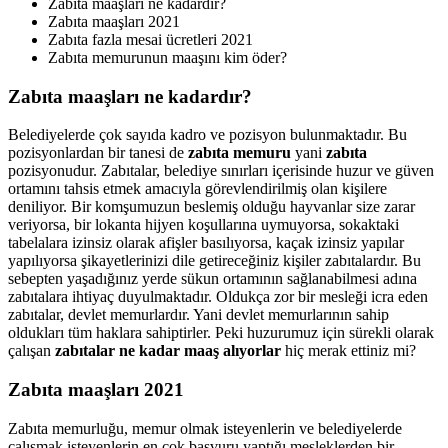
Zabıta maaşları ne kadardır?
Zabıta maaşları 2021
Zabıta fazla mesai ücretleri 2021
Zabıta memurunun maaşını kim öder?
Zabıta maaşları ne kadardır?
Belediyelerde çok sayıda kadro ve pozisyon bulunmaktadır. Bu
pozisyonlardan bir tanesi de
zabıta memuru
yani
zabıta
pozisyonudur. Zabıtalar, belediye sınırları içerisinde huzur ve güven
ortamını tahsis etmek amacıyla görevlendirilmiş olan kişilere
deniliyor. Bir komşumuzun beslemiş olduğu hayvanlar size zarar
veriyorsa, bir lokanta hijyen koşullarına uymuyorsa, sokaktaki
tabelalara izinsiz olarak afişler basılıyorsa, kaçak izinsiz yapılar
yapılıyorsa şikayetlerinizi dile getireceğiniz kişiler zabıtalardır. Bu
sebepten yaşadığınız yerde sükun ortamının sağlanabilmesi adına
zabıtalara ihtiyaç duyulmaktadır. Oldukça zor bir mesleği icra eden
zabıtalar, devlet memurlardır. Yani devlet memurlarının sahip
oldukları tüm haklara sahiptirler. Peki huzurumuz için sürekli olarak
çalışan
zabıtalar ne kadar maaş alıyorlar
hiç merak ettiniz mi?
Zabıta maaşları 2021
Zabıta memurluğu, memur olmak isteyenlerin ve belediyelerde
çalışmak isteyenlerin en çok başvuru yaptığı mesleklerden bir