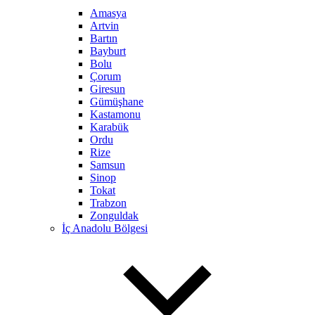
Amasya
Artvin
Bartın
Bayburt
Bolu
Çorum
Giresun
Gümüşhane
Kastamonu
Karabük
Ordu
Rize
Samsun
Sinop
Tokat
Trabzon
Zonguldak
İç Anadolu Bölgesi