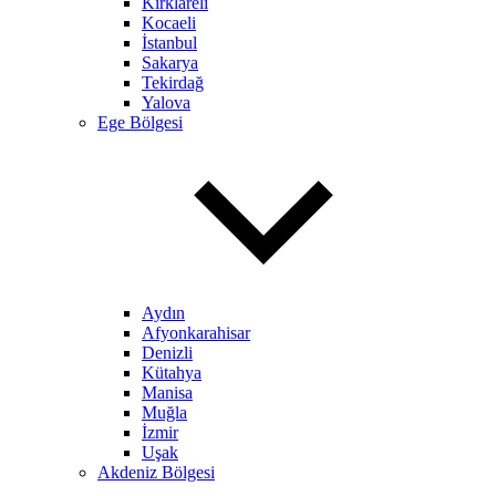
Kırklareli
Kocaeli
İstanbul
Sakarya
Tekirdağ
Yalova
Ege Bölgesi
Aydın
Afyonkarahisar
Denizli
Kütahya
Manisa
Muğla
İzmir
Uşak
Akdeniz Bölgesi