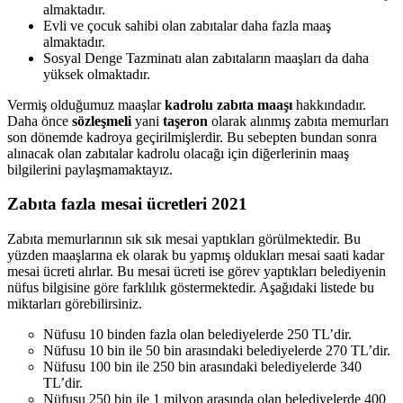
almaktadır.
Evli ve çocuk sahibi olan zabıtalar daha fazla maaş
almaktadır.
Sosyal Denge Tazminatı alan zabıtaların maaşları da daha
yüksek olmaktadır.
Vermiş olduğumuz maaşlar
kadrolu zabıta maaşı
hakkındadır.
Daha önce
sözleşmeli
yani
taşeron
olarak alınmış zabıta memurları
son dönemde kadroya geçirilmişlerdir. Bu sebepten bundan sonra
alınacak olan zabıtalar kadrolu olacağı için diğerlerinin maaş
bilgilerini paylaşmamaktayız.
Zabıta fazla mesai ücretleri 2021
Zabıta memurlarının sık sık mesai yaptıkları görülmektedir. Bu
yüzden maaşlarına ek olarak bu yapmış oldukları mesai saati kadar
mesai ücreti alırlar. Bu mesai ücreti ise görev yaptıkları belediyenin
nüfus bilgisine göre farklılık göstermektedir. Aşağıdaki listede bu
miktarları görebilirsiniz.
Nüfusu 10 binden fazla olan belediyelerde 250 TL’dir.
Nüfusu 10 bin ile 50 bin arasındaki belediyelerde 270 TL’dir.
Nüfusu 100 bin ile 250 bin arasındaki belediyelerde 340
TL’dir.
Nüfusu 250 bin ile 1 milyon arasında olan belediyelerde 400