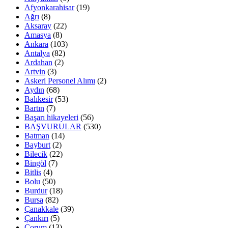
Afyonkarahisar
(19)
Ağrı
(8)
Aksaray
(22)
Amasya
(8)
Ankara
(103)
Antalya
(82)
Ardahan
(2)
Artvin
(3)
Askeri Personel Alımı
(2)
Aydın
(68)
Balıkesir
(53)
Bartın
(7)
Başarı hikayeleri
(56)
BAŞVURULAR
(530)
Batman
(14)
Bayburt
(2)
Bilecik
(22)
Bingöl
(7)
Bitlis
(4)
Bolu
(50)
Burdur
(18)
Bursa
(82)
Çanakkale
(39)
Çankırı
(5)
Çorum
(13)