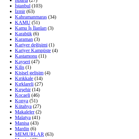
Isparta
(27)
İstanbul
(103)
İzmir
(63)
Kahramanmaraş
(34)
KAMU
(51)
Kamu İş İlanları
(3)
Karabük
(6)
Karaman
(3)
Kariyer değişimi
(1)
Kariyer Kampüste
(4)
Kastamonu
(11)
Kayseri
(47)
Kilis
(1)
Kişisel gelişim
(4)
Kırıkkale
(14)
Kırklareli
(27)
Kırşehir
(14)
Kocaeli
(46)
Konya
(51)
Kütahya
(27)
Makaleler
(2)
Malatya
(41)
Manisa
(43)
Mardin
(6)
MEMURLAR
(63)