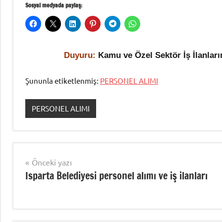
Sosyal medyada paylaş:
Duyuru:
Kamu ve Özel Sektör İş İlanlar
Şununla etiketlenmiş:
PERSONEL ALIMI
PERSONEL ALIMI
Yazı
Önceki yazı
Isparta Belediyesi personel alımı ve iş ilanları
gezinmesi