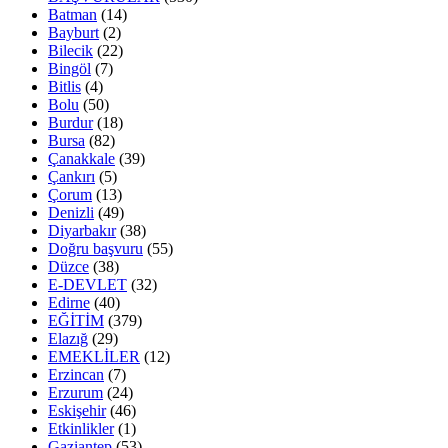
Batman
(14)
Bayburt
(2)
Bilecik
(22)
Bingöl
(7)
Bitlis
(4)
Bolu
(50)
Burdur
(18)
Bursa
(82)
Çanakkale
(39)
Çankırı
(5)
Çorum
(13)
Denizli
(49)
Diyarbakır
(38)
Doğru başvuru
(55)
Düzce
(38)
E-DEVLET
(32)
Edirne
(40)
EĞİTİM
(379)
Elazığ
(29)
EMEKLİLER
(12)
Erzincan
(7)
Erzurum
(24)
Eskişehir
(46)
Etkinlikler
(1)
Gaziantep
(53)