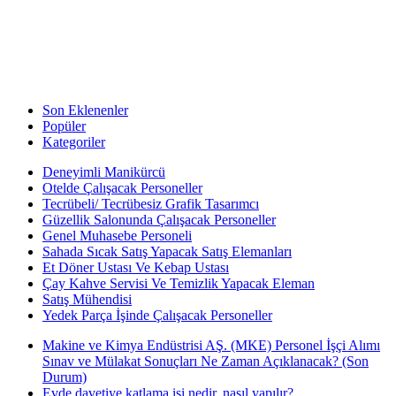
Son Eklenenler
Popüler
Kategoriler
Deneyimli Manikürcü
Otelde Çalışacak Personeller
Tecrübeli/ Tecrübesiz Grafik Tasarımcı
Güzellik Salonunda Çalışacak Personeller
Genel Muhasebe Personeli
Sahada Sıcak Satış Yapacak Satış Elemanları
Et Döner Ustası Ve Kebap Ustası
Çay Kahve Servisi Ve Temizlik Yapacak Eleman
Satış Mühendisi
Yedek Parça İşinde Çalışacak Personeller
Makine ve Kimya Endüstrisi AŞ. (MKE) Personel İşçi Alımı
Sınav ve Mülakat Sonuçları Ne Zaman Açıklanacak? (Son
Durum)
Evde davetiye katlama işi nedir, nasıl yapılır?