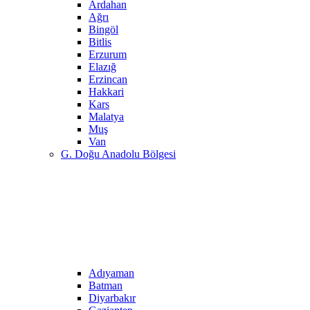
Ardahan
Ağrı
Bingöl
Bitlis
Erzurum
Elazığ
Erzincan
Hakkari
Kars
Malatya
Muş
Van
G. Doğu Anadolu Bölgesi
Adıyaman
Batman
Diyarbakır