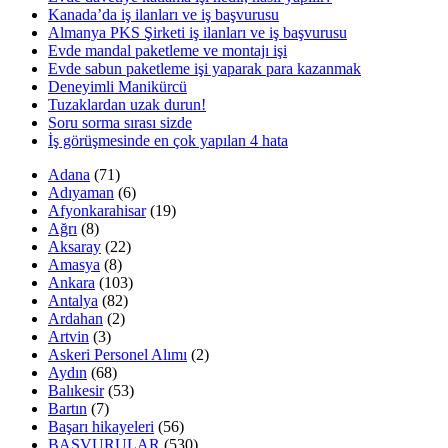
Kanada’da iş ilanları ve iş başvurusu
Almanya PKS Şirketi iş ilanları ve iş başvurusu
Evde mandal paketleme ve montajı işi
Evde sabun paketleme işi yaparak para kazanmak
Deneyimli Manikürcü
Tuzaklardan uzak durun!
Soru sorma sırası sizde
İş görüşmesinde en çok yapılan 4 hata
Adana
(71)
Adıyaman
(6)
Afyonkarahisar
(19)
Ağrı
(8)
Aksaray
(22)
Amasya
(8)
Ankara
(103)
Antalya
(82)
Ardahan
(2)
Artvin
(3)
Askeri Personel Alımı
(2)
Aydın
(68)
Balıkesir
(53)
Bartın
(7)
Başarı hikayeleri
(56)
BAŞVURULAR
(530)