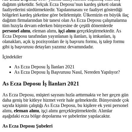
dağıtım şirketidir. Selçuk Ecza Deposu’nun kardeş şirketi olarak
faaliyetlerini sürdürmektedir. Yapılanmasını ve faaliyet gösterdiği
bölgeleri kardeş şirketine göre belirlemiştir. Ülkemizin en büyük ilaç
dağıtım firmalarından bir tanesi olan As Ecza Deposu çalışmalarına
tüm hızıyla devam ederken bünyesine de çeşitli dönemlerde
personel alımı
, eleman alımı,
işçi alımı
gerçekleştirmektedir. As
Ecza Deposu tarafından yayınlanan iş ilanları, iş imkanları, iş
olanakları, açık iş pozisyonları ile iş başvuru formu, iş talep formu
gibi iş başvurusu detayları yazımız devamındadır.
İçindekiler
As Ecza Deposu İş İlanları 2021
As Ecza Deposu İş Başvurusu Nasıl, Nereden Yapılıyor?
As Ecza Deposu İş İlanları 2021
As Ecza Deposu, müşteri sayısını hızla arttırmakta ve her geçen gün
daha geniş bir kitleye hizmet verir hale gelmektedir. Bünyesinde çok
sayıda kişinin çalıştığı As Ecza Deposu, bu kişilere ek yeni personel
alımı,
eleman alımı
, işçi alımı gerçekleştirmektedir. Alımlar
aşağıdaki ecza bölge depolarına ve şubelerine yapılacaktır.
As Ecza Deposu Şubeleri