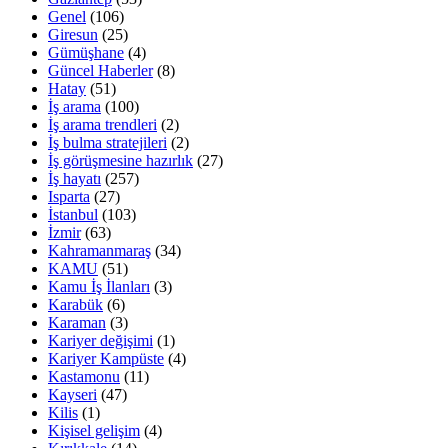
Genel
(106)
Giresun
(25)
Gümüşhane
(4)
Güncel Haberler
(8)
Hatay
(51)
İş arama
(100)
İş arama trendleri
(2)
İş bulma stratejileri
(2)
İş görüşmesine hazırlık
(27)
İş hayatı
(257)
Isparta
(27)
İstanbul
(103)
İzmir
(63)
Kahramanmaraş
(34)
KAMU
(51)
Kamu İş İlanları
(3)
Karabük
(6)
Karaman
(3)
Kariyer değişimi
(1)
Kariyer Kampüste
(4)
Kastamonu
(11)
Kayseri
(47)
Kilis
(1)
Kişisel gelişim
(4)