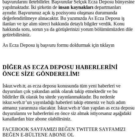
başvurularını iletebilirler. Başvurular Selçuk Ecza Deposu bünyesine
yapılmaktadır. İki şirketin de
insan kaynakları
departmanları
aynıdır. Başvurunuz açık iş pozisyonu oluşması durumunda
değerlendirilmeye alınacaktır. Bu yazımızda As Ecza Deposu iş
ilanları ve işe alım süreci hakkında detaylı bilgiler verdik. Konu
hakkında soru, sorun ya da görüşlerinizi yorum bölümümüzden dile
getirebilirsiniz.
As Ecza Deposu iş başvuru formu doldurmak için tıklayın
DİĞER AS ECZA DEPOSU HABERLERİNİ
ÖNCE SİZE GÖNDERELİM!
İskur.web.tr, as ecza deposu konusunda tüm yeni haberleri ve
duyuruları çok yakından anlık olarak takip etmektedir ve bu
bildiriler ilk olarak bu sitede yayınlanmaktadır. Bu nedenle
iskur.web.tr’un yayınladığı haberleri takip etmeniz ve hızlı adım
atmanız yararınıza olacaktır. İskur.web.tr’dan yapılan as ecza deposu
duyurularını ve haberlerini en önce siz almak istiyorsanız aşağıdaki
kanallardan bize abone olabilirsiniz.
FACEBOOK SAYFAMIZI BEĞEN TWITTER SAYFAMIZI
BEĞEN E-BÜLTENE ABONE OL