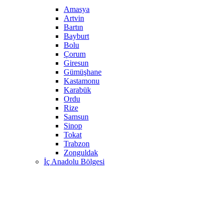
Amasya
Artvin
Bartın
Bayburt
Bolu
Çorum
Giresun
Gümüşhane
Kastamonu
Karabük
Ordu
Rize
Samsun
Sinop
Tokat
Trabzon
Zonguldak
İç Anadolu Bölgesi