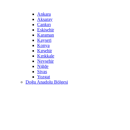
Ankara
Aksaray
Çankırı
Eskişehir
Karaman
Kayseri
Konya
Kırşehir
Kırıkkale
Nevşehir
Niğde
Sivas
Yozgat
Doğu Anadolu Bölgesi