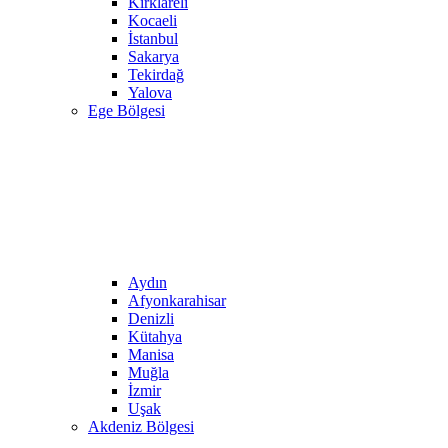
Kırklareli
Kocaeli
İstanbul
Sakarya
Tekirdağ
Yalova
Ege Bölgesi
Aydın
Afyonkarahisar
Denizli
Kütahya
Manisa
Muğla
İzmir
Uşak
Akdeniz Bölgesi