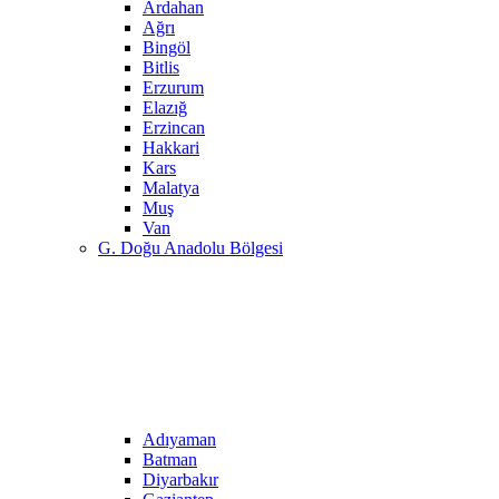
Ardahan
Ağrı
Bingöl
Bitlis
Erzurum
Elazığ
Erzincan
Hakkari
Kars
Malatya
Muş
Van
G. Doğu Anadolu Bölgesi
Adıyaman
Batman
Diyarbakır