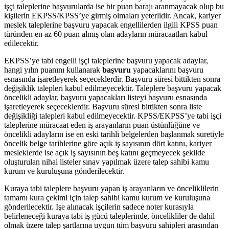
işçi taleplerine başvurularda ise bir puan barajı aranmayacak olup bu
kişilerin EKPSS/KPSS’ye girmiş olmaları yeterlidir. Ancak, kariyer
meslek taleplerine başvuru yapacak engellilerden ilgili KPSS puan
türünden en az 60 puan almış olan adayların müracaatları kabul
edilecektir.
EKPSS’ye tabi engelli işçi taleplerine başvuru yapacak adaylar,
hangi yılın puanını kullanarak
başvuru
yapacaklarını başvuru
esnasında işaretleyerek seçeceklerdir. Başvuru süresi bittikten sonra
değişiklik talepleri kabul edilmeyecektir. Taleplere başvuru yapacak
öncelikli adaylar, başvuru yapacakları listeyi başvuru esnasında
işaretleyerek seçeceklerdir. Başvuru süresi bittikten sonra liste
değişikliği talepleri kabul edilmeyecektir. KPSS/EKPSS’ye tabi işçi
taleplerine müracaat eden iş arayanların puan üstünlüğüne ve
öncelikli adayların ise en eski tarihli belgelerden başlanmak suretiyle
öncelik belge tarihlerine göre açık iş sayısının dört katını, kariyer
mesleklerde ise açık iş sayısının beş katını geçmeyecek şekilde
oluşturulan nihai listeler sınav yapılmak üzere talep sahibi kamu
kurum ve kuruluşuna gönderilecektir.
Kuraya tabi taleplere başvuru yapan iş arayanların ve önceliklilerin
tamamı kura çekimi için talep sahibi kamu kurum ve kuruluşuna
gönderilecektir. İşe alınacak işçilerin sadece noter kurasıyla
belirleneceği kuraya tabi iş gücü taleplerinde, öncelikliler de dahil
olmak üzere talep şartlarına uygun tüm başvuru sahipleri arasından