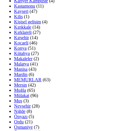
Kariyer Kampüste
(4)
Kastamonu
(11)
Kayseri
(47)
Kilis
(1)
Kişisel gelişim
(4)
Kırıkkale
(14)
Kırklareli
(27)
Kırşehir
(14)
Kocaeli
(46)
Konya
(51)
Kütahya
(27)
Makaleler
(2)
Malatya
(41)
Manisa
(43)
Mardin
(6)
MEMURLAR
(63)
Mersin
(42)
Muğla
(65)
Mülakat
(96)
Muş
(3)
Nevşehir
(28)
Niğde
(8)
Önyazı
(5)
Ordu
(21)
Osmaniye
(7)