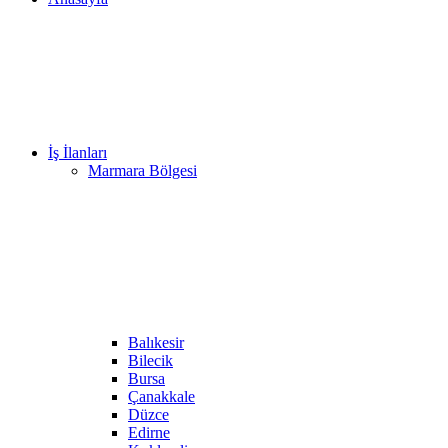
İş İlanları
Marmara Bölgesi
Balıkesir
Bilecik
Bursa
Çanakkale
Düzce
Edirne