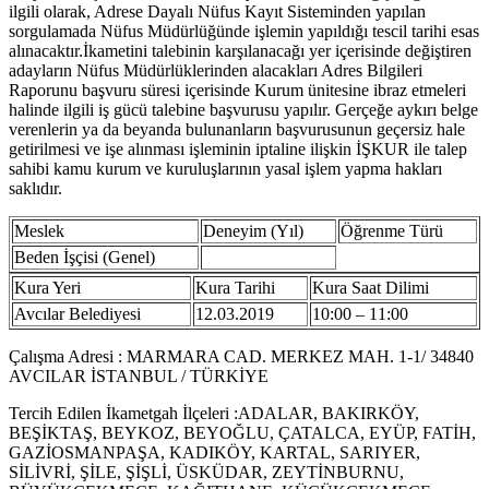
ilgili olarak, Adrese Dayalı Nüfus Kayıt Sisteminden yapılan
sorgulamada Nüfus Müdürlüğünde işlemin yapıldığı tescil tarihi esas
alınacaktır.İkametini talebinin karşılanacağı yer içerisinde değiştiren
adayların Nüfus Müdürlüklerinden alacakları Adres Bilgileri
Raporunu başvuru süresi içerisinde Kurum ünitesine ibraz etmeleri
halinde ilgili iş gücü talebine başvurusu yapılır. Gerçeğe aykırı belge
verenlerin ya da beyanda bulunanların başvurusunun geçersiz hale
getirilmesi ve işe alınması işleminin iptaline ilişkin İŞKUR ile talep
sahibi kamu kurum ve kuruluşlarının yasal işlem yapma hakları
saklıdır.
Meslek
Deneyim (Yıl)
Öğrenme Türü
Beden İşçisi (Genel)
Kura Yeri
Kura Tarihi
Kura Saat Dilimi
Avcılar Belediyesi
12.03.2019
10:00 – 11:00
Çalışma Adresi : MARMARA CAD. MERKEZ MAH. 1-1/ 34840
AVCILAR İSTANBUL / TÜRKİYE
Tercih Edilen İkametgah İlçeleri :ADALAR, BAKIRKÖY,
BEŞİKTAŞ, BEYKOZ, BEYOĞLU, ÇATALCA, EYÜP, FATİH,
GAZİOSMANPAŞA, KADIKÖY, KARTAL, SARIYER,
SİLİVRİ, ŞİLE, ŞİŞLİ, ÜSKÜDAR, ZEYTİNBURNU,