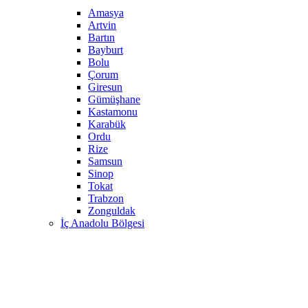
Amasya
Artvin
Bartın
Bayburt
Bolu
Çorum
Giresun
Gümüşhane
Kastamonu
Karabük
Ordu
Rize
Samsun
Sinop
Tokat
Trabzon
Zonguldak
İç Anadolu Bölgesi