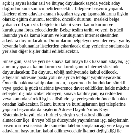
açık iş sayısı kadar asıl ve ihtiyaç duyulacak sayıda yedek aday
doğrudan kura sonucu belirlenecektir. Taleplere başvuru yaparak
listelere giren adaylar aranan koşulları taşıyıp taşımadıklarına ilişkin
olarak; eğitim durumu, tecrübe, öncelik durumu, mesleki belge,
yabancı dil şartı vb. belgelerini talebi veren kamu kurum ve
kuruluşuna ibraz edeceklerdir. Belge teslim tarihi ve yeri, iş gücü
ilanında ya da kamu kurum ve kuruluşunun internet sitesinden
adaylara duyurulacaktır. Durumlarını belgeleyemeyenler veya yanlış
beyanda bulunanlar listelerden çıkarılacak olup yerlerine sıralamada
yer alan diğer kişiler dahil edilebilecektir.
Sınav gün, saat ve yeri ile sınava katılmaya hak kazanan adaylar, işçi
alımını yapacak kamu kurum ve kuruluşunun internet sitesinde
duyurulacaktır. Bu duyuru, tebliğ mahiyetinde kabul edilecek,
adayların adresine posta yolu ile ayrıca tebligat yapılmayacaktır.
Öncelik hakkına sahip olanlardan, başvuruda bulundukları sürekli
veya geçici iş gücü talebine işverence davet edildikleri halde mücbir
sebepler dışında icabet etmeyen, sınava katılmayan, işi reddeden
veya kamuda sürekli işçi statüsünde işe yerleşenlerin öncelik hakkı
ortadan kalkacaktır. Kamu kurum ve kuruluşlarının işçi taleplerine
yapılan başvurularda kişilerin Adrese Dayalı Nüfus Kayıt
Sisteminde kayıtlı olan birinci yerleşim yeri adresi dikkate
alınacaktır.İlçe, il veya bölge düzeyinde yayımlanan işçi taleplerinin
başvuru süresi içerisinde ikametini talebin karşılanacağı yere taşıyan
adayların başvuruları kabul edilmeyecektir.İkamet değişikliği ile