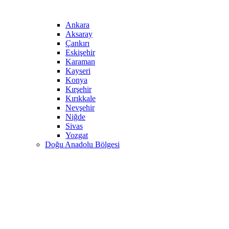
Ankara
Aksaray
Çankırı
Eskişehir
Karaman
Kayseri
Konya
Kırşehir
Kırıkkale
Nevşehir
Niğde
Sivas
Yozgat
Doğu Anadolu Bölgesi