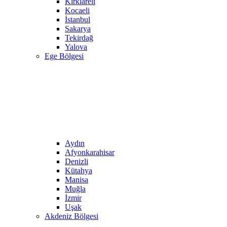
Kırklareli
Kocaeli
İstanbul
Sakarya
Tekirdağ
Yalova
Ege Bölgesi
Aydın
Afyonkarahisar
Denizli
Kütahya
Manisa
Muğla
İzmir
Uşak
Akdeniz Bölgesi