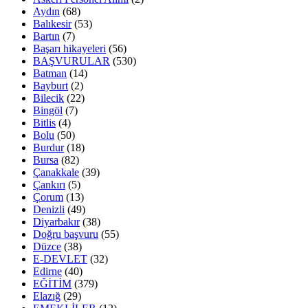
Aydın
(68)
Balıkesir
(53)
Bartın
(7)
Başarı hikayeleri
(56)
BAŞVURULAR
(530)
Batman
(14)
Bayburt
(2)
Bilecik
(22)
Bingöl
(7)
Bitlis
(4)
Bolu
(50)
Burdur
(18)
Bursa
(82)
Çanakkale
(39)
Çankırı
(5)
Çorum
(13)
Denizli
(49)
Diyarbakır
(38)
Doğru başvuru
(55)
Düzce
(38)
E-DEVLET
(32)
Edirne
(40)
EĞİTİM
(379)
Elazığ
(29)