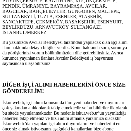
BÜYÜKÇEKMECE, KAĞITHANE, KÜÇÜKÇEKMECE,
PENDİK, ÜMRANİYE, BAYRAMPAŞA, AVCILAR,
BAĞCILAR, BAHÇELİEVLER, GÜNGÖREN, MALTEPE,
SULTANBEYLİ, TUZLA, ESENLER, ATAŞEHİR,
SANCAKTEPE, ÇEKMEKÖY, BAŞAKŞEHİR, ESENYURT,
BEYLİKDÜZÜ, ARNAVUTKÖY, SULTANGAZİ,
İSTANBUL/MERKEZ
Bu yazımızda Avcılar Belediyesi tarafından yapılacak olan işçi alımı
ilanı hakkında detaylı bilgiler verdik. Konu hakkında soru, sorun ya
da görüşlerinizi yorum bölümümüzden dile getirebilirsiniz. Ayrıca
kurumca yayınlanan ilanlara Avcılar Belediyesi iş başvurusu
sayfasından ulaşabilirsiniz
DİĞER İŞÇİ ALIMI HABERLERİNİ ÖNCE SİZE
GÖNDERELİM!
İskur.web.tr, işçi alımı konusunda tüm yeni haberleri ve duyuruları
çok yakından anlık olarak takip etmektedir ve bu bildiriler ilk olarak
bu sitede yayınlanmaktadır. Bu nedenle iskur.web.tr’un yayınladığı
haberleri takip etmeniz ve hızlı adım atmanız yararınıza olacaktır.
İskur.web.tr’dan yapılan işçi alımı duyurularını ve haberlerini en
önce siz almak istiyorsanız aşağıdaki kanallardan bize abone