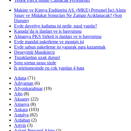
Yedek Parça İşinde Çalışacak Personeller
Makine ve Kimya Endüstrisi AŞ. (MKE) Personel İşçi Alımı
Sınav ve Mülakat Sonuçları Ne Zaman Açıklanacak? (Son
Durum)
Evde davetiye katlama işi nedir, nasıl yapılır?
Kanada’da iş ilanları ve iş başvurusu
Almanya PKS Şirketi iş ilanları ve iş başvurusu
Evde mandal paketleme ve montajı işi
Evde sabun paketleme işi yaparak para kazanmak
Deneyimli Manikürcü
Tuzaklardan uzak durun!
Soru sorma sırası sizde
İş görüşmesinde en çok yapılan 4 hata
Adana
(71)
Adıyaman
(6)
Afyonkarahisar
(19)
Ağrı
(8)
Aksaray
(22)
Amasya
(8)
Ankara
(103)
Antalya
(82)
Ardahan
(2)
Artvin
(3)
Askeri Personel Alımı
(2)