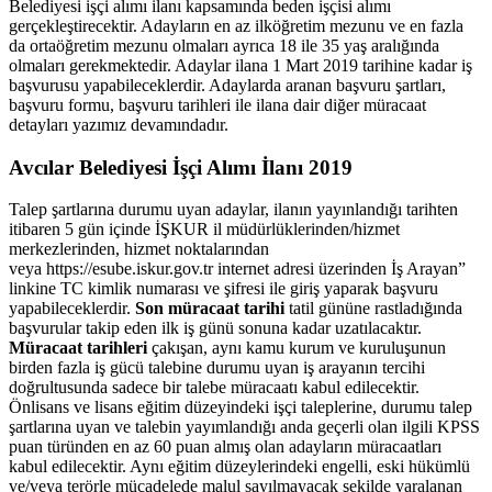
Belediyesi işçi alımı ilanı kapsamında beden işçisi alımı
gerçekleştirecektir. Adayların en az ilköğretim mezunu ve en fazla
da ortaöğretim mezunu olmaları ayrıca 18 ile 35 yaş aralığında
olmaları gerekmektedir. Adaylar ilana 1 Mart 2019 tarihine kadar iş
başvurusu yapabileceklerdir. Adaylarda aranan başvuru şartları,
başvuru formu, başvuru tarihleri ile ilana dair diğer müracaat
detayları yazımız devamındadır.
Avcılar Belediyesi İşçi Alımı İlanı 2019
Talep şartlarına durumu uyan adaylar, ilanın yayınlandığı tarihten
itibaren 5 gün içinde İŞKUR il müdürlüklerinden/hizmet
merkezlerinden, hizmet noktalarından
veya https://esube.iskur.gov.tr internet adresi üzerinden İş Arayan”
linkine TC kimlik numarası ve şifresi ile giriş yaparak başvuru
yapabileceklerdir.
Son müracaat tarihi
tatil gününe rastladığında
başvurular takip eden ilk iş günü sonuna kadar uzatılacaktır.
Müracaat tarihleri
çakışan, aynı kamu kurum ve kuruluşunun
birden fazla iş gücü talebine durumu uyan iş arayanın tercihi
doğrultusunda sadece bir talebe müracaatı kabul edilecektir.
Önlisans ve lisans eğitim düzeyindeki işçi taleplerine, durumu talep
şartlarına uyan ve talebin yayımlandığı anda geçerli olan ilgili KPSS
puan türünden en az 60 puan almış olan adayların müracaatları
kabul edilecektir. Aynı eğitim düzeylerindeki engelli, eski hükümlü
ve/veya terörle mücadelede malul sayılmayacak şekilde yaralanan