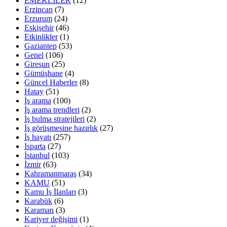
EMEKLİLER
(12)
Erzincan
(7)
Erzurum
(24)
Eskişehir
(46)
Etkinlikler
(1)
Gaziantep
(53)
Genel
(106)
Giresun
(25)
Gümüşhane
(4)
Güncel Haberler
(8)
Hatay
(51)
İş arama
(100)
İş arama trendleri
(2)
İş bulma stratejileri
(2)
İş görüşmesine hazırlık
(27)
İş hayatı
(257)
Isparta
(27)
İstanbul
(103)
İzmir
(63)
Kahramanmaraş
(34)
KAMU
(51)
Kamu İş İlanları
(3)
Karabük
(6)
Karaman
(3)
Kariyer değişimi
(1)