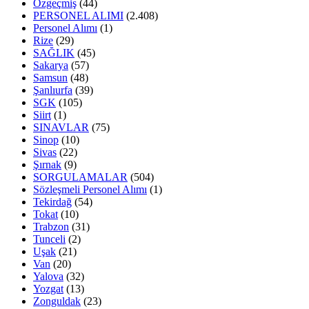
Özgeçmiş
(44)
PERSONEL ALIMI
(2.408)
Personel Alımı
(1)
Rize
(29)
SAĞLIK
(45)
Sakarya
(57)
Samsun
(48)
Şanlıurfa
(39)
SGK
(105)
Siirt
(1)
SINAVLAR
(75)
Sinop
(10)
Sivas
(22)
Şırnak
(9)
SORGULAMALAR
(504)
Sözleşmeli Personel Alımı
(1)
Tekirdağ
(54)
Tokat
(10)
Trabzon
(31)
Tunceli
(2)
Uşak
(21)
Van
(20)
Yalova
(32)
Yozgat
(13)
Zonguldak
(23)