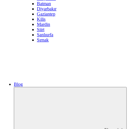
Batman
Diyarbakır
Gaziantep
Kilis
Mardin
Siirt
Şanlıurfa
Şırnak
Blog