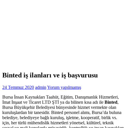
Binted iş ilanları ve iş başvurusu
24 Temmuz 2020
admin
Yorum yapılmamış
Bursa İnsan Kaynakları Taahüt, Eğitim, Danışmanlık Hizmetleri,
İmat İnşaat ve Ticaret LTD ŞTİ ya da bilinen kısa adı ile
Binted
,
Bursa Büyükşehir Belediyesi bünyesinde hizmet vermekte olan
kuruluşlardan bir tanesidir. Binted personel alımı, Bursa’da buluna
belediye, belediyeye bağlı kuruluş, işletme, kooperatif, birlik vs.
için, her türlü mühendislik hizmetleri yönetsel, kültürel, teknik
sosyal ve mali konularda müşavirlik, kontrollük ve insan kaynakları,