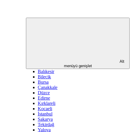
Alt
menüyü genişlet
Balıkesir
Bilecik
Bursa
Çanakkale
Düzce
Edirne
Kırklareli
Kocaeli
İstanbul
Sakarya
Tekirdağ
Yalova