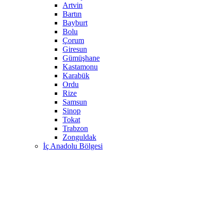
Artvin
Bartın
Bayburt
Bolu
Çorum
Giresun
Gümüşhane
Kastamonu
Karabük
Ordu
Rize
Samsun
Sinop
Tokat
Trabzon
Zonguldak
İç Anadolu Bölgesi