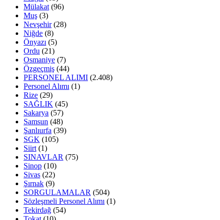
Mülakat
(96)
Muş
(3)
Nevşehir
(28)
Niğde
(8)
Önyazı
(5)
Ordu
(21)
Osmaniye
(7)
Özgeçmiş
(44)
PERSONEL ALIMI
(2.408)
Personel Alımı
(1)
Rize
(29)
SAĞLIK
(45)
Sakarya
(57)
Samsun
(48)
Şanlıurfa
(39)
SGK
(105)
Siirt
(1)
SINAVLAR
(75)
Sinop
(10)
Sivas
(22)
Şırnak
(9)
SORGULAMALAR
(504)
Sözleşmeli Personel Alımı
(1)
Tekirdağ
(54)
Tokat
(10)