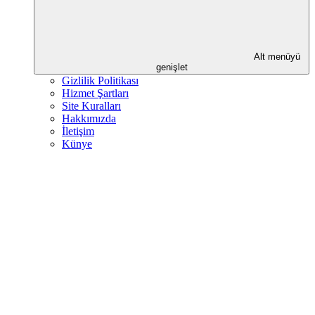
Alt menüyü
genişlet
Gizlilik Politikası
Hizmet Şartları
Site Kuralları
Hakkımızda
İletişim
Künye