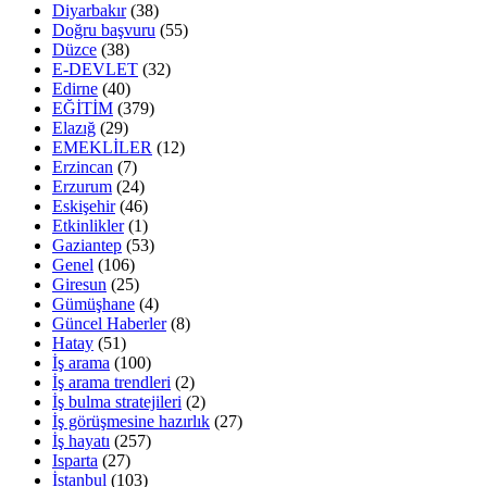
Diyarbakır
(38)
Doğru başvuru
(55)
Düzce
(38)
E-DEVLET
(32)
Edirne
(40)
EĞİTİM
(379)
Elazığ
(29)
EMEKLİLER
(12)
Erzincan
(7)
Erzurum
(24)
Eskişehir
(46)
Etkinlikler
(1)
Gaziantep
(53)
Genel
(106)
Giresun
(25)
Gümüşhane
(4)
Güncel Haberler
(8)
Hatay
(51)
İş arama
(100)
İş arama trendleri
(2)
İş bulma stratejileri
(2)
İş görüşmesine hazırlık
(27)
İş hayatı
(257)
Isparta
(27)
İstanbul
(103)