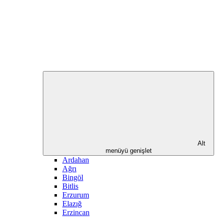
Alt
menüyü genişlet
Ardahan
Ağrı
Bingöl
Bitlis
Erzurum
Elazığ
Erzincan