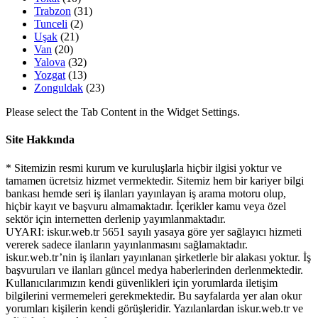
Trabzon
(31)
Tunceli
(2)
Uşak
(21)
Van
(20)
Yalova
(32)
Yozgat
(13)
Zonguldak
(23)
Please select the Tab Content in the Widget Settings.
Site Hakkında
* Sitemizin resmi kurum ve kuruluşlarla hiçbir ilgisi yoktur ve
tamamen ücretsiz hizmet vermektedir. Sitemiz hem bir kariyer bilgi
bankası hemde seri iş ilanları yayınlayan iş arama motoru olup,
hiçbir kayıt ve başvuru almamaktadır. İçerikler kamu veya özel
sektör için internetten derlenip yayımlanmaktadır.
UYARI: iskur.web.tr 5651 sayılı yasaya göre yer sağlayıcı hizmeti
vererek sadece ilanların yayınlanmasını sağlamaktadır.
iskur.web.tr’nin iş ilanları yayınlanan şirketlerle bir alakası yoktur. İş
başvuruları ve ilanları güncel medya haberlerinden derlenmektedir.
Kullanıcılarımızın kendi güvenlikleri için yorumlarda iletişim
bilgilerini vermemeleri gerekmektedir. Bu sayfalarda yer alan okur
yorumları kişilerin kendi görüşleridir. Yazılanlardan iskur.web.tr ve