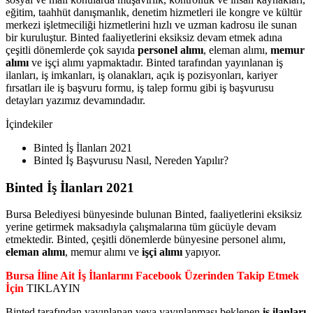
eğitim, taahhüt danışmanlık, denetim hizmetleri ile kongre ve kültür
merkezi işletmeciliği hizmetlerini hızlı ve uzman kadrosu ile sunan
bir kuruluştur. Binted faaliyetlerini eksiksiz devam etmek adına
çeşitli dönemlerde çok sayıda
personel alımı
, eleman alımı,
memur
alımı
ve işçi alımı yapmaktadır. Binted tarafından yayınlanan iş
ilanları, iş imkanları, iş olanakları, açık iş pozisyonları, kariyer
fırsatları ile iş başvuru formu, iş talep formu gibi iş başvurusu
detayları yazımız devamındadır.
İçindekiler
Binted İş İlanları 2021
Binted İş Başvurusu Nasıl, Nereden Yapılır?
Binted İş İlanları 2021
Bursa Belediyesi bünyesinde bulunan Binted, faaliyetlerini eksiksiz
yerine getirmek maksadıyla çalışmalarına tüm gücüyle devam
etmektedir. Binted, çeşitli dönemlerde bünyesine personel alımı,
eleman alımı
, memur alımı ve
işçi alımı
yapıyor.
Bursa İline Ait İş İlanlarını Facebook Üzerinden Takip Etmek
İçin
TIKLAYIN
Binted tarafından yayınlanan veya yayınlanması beklenen
iş ilanları