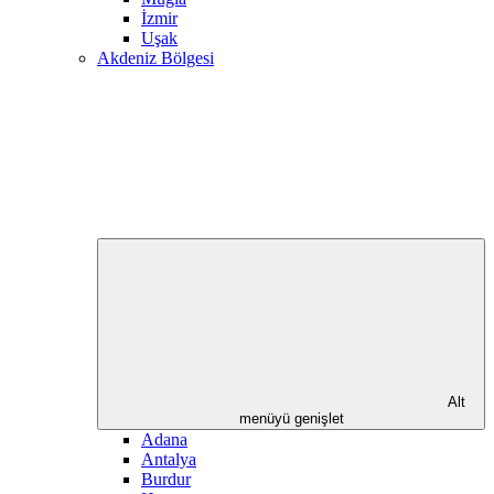
İzmir
Uşak
Akdeniz Bölgesi
Alt
menüyü genişlet
Adana
Antalya
Burdur