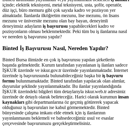
içinde; elektrik teknisyeni, metal teknisyeni, usta, şoför, operatör,
düz işçi, büro memuru gibi çok sayıda kadro ve pozisyon yer
almaktadır. İlanlarda ilköğretim mezunu, lise mezunu, ön lisans
mezunu ve üniversite mezunu olan bay bayan, deneyimli
deneyimsiz adayların
iş başvurusu
yapabilecekleri kadro ve
pozisyonların olması beklenmektedir. Peki tüm bu iş ilanlarına nasıl
ve nereden iş başvurusu yapılır?
Binted İş Başvurusu Nasıl, Nereden Yapılır?
Binted Bursa ilimizde en çok iş başvurusu yapılan şirketlerin
başında gelmektedir. Kurum tarafından yayınlanan iş ilanları sadece
İŞKUR üzerinde ve iskur.gov.tr üzerinde yayınlanmaktadır. İnternet
üzerinde iş başvurusunda bulunabileceğiniz başka bir
iş başvuru
formu
bulunmamaktadır. Binted tarafından yapılacak olan alımlar,
duyurular şeklinde yayınlanmaktadır. Bu ilanlar yayınlandığında
İŞKUR üzerindeki bilgileri tüm detaylarıyla iskur.web.tr adresimiz
üzerinde de detaylı olarak belirteceğiz. Harici olarak kurumun
insan
kaynakları
gibi departmanlarına öz geçmiş götürerek yapacak
olduğunuz iş başvuruları ise kabul görmemektedir. Binted
bünyesinde çalışma imkanı elde etmek için iş ilanlarının
yayınlanmasını beklemeli ve bahsedeceğimiz usul ve esaslar
çerçevesinde başvurunuzu gerçekleştirmelisiniz.