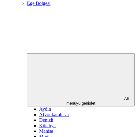
Ege Bölgesi
Alt
menüyü genişlet
Aydın
Afyonkarahisar
Denizli
Kütahya
Manisa
Muğla