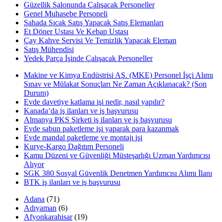
Güzellik Salonunda Çalışacak Personeller
Genel Muhasebe Personeli
Sahada Sıcak Satış Yapacak Satış Elemanları
Et Döner Ustası Ve Kebap Ustası
Çay Kahve Servisi Ve Temizlik Yapacak Eleman
Satış Mühendisi
Yedek Parça İşinde Çalışacak Personeller
Makine ve Kimya Endüstrisi AŞ. (MKE) Personel İşçi Alımı
Sınav ve Mülakat Sonuçları Ne Zaman Açıklanacak? (Son
Durum)
Evde davetiye katlama işi nedir, nasıl yapılır?
Kanada’da iş ilanları ve iş başvurusu
Almanya PKS Şirketi iş ilanları ve iş başvurusu
Evde sabun paketleme işi yaparak para kazanmak
Evde mandal paketleme ve montajı işi
Kurye-Kargo Dağıtım Personeli
Kamu Düzeni ve Güvenliği Müsteşarlığı Uzman Yardımcısı
Alıyor
SGK 380 Sosyal Güvenlik Denetmen Yardımcısı Alımı İlanı
BTK iş ilanları ve iş başvurusu
Adana
(71)
Adıyaman
(6)
Afyonkarahisar
(19)