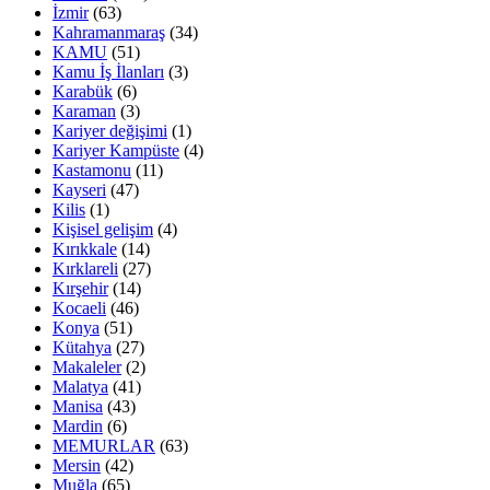
İzmir
(63)
Kahramanmaraş
(34)
KAMU
(51)
Kamu İş İlanları
(3)
Karabük
(6)
Karaman
(3)
Kariyer değişimi
(1)
Kariyer Kampüste
(4)
Kastamonu
(11)
Kayseri
(47)
Kilis
(1)
Kişisel gelişim
(4)
Kırıkkale
(14)
Kırklareli
(27)
Kırşehir
(14)
Kocaeli
(46)
Konya
(51)
Kütahya
(27)
Makaleler
(2)
Malatya
(41)
Manisa
(43)
Mardin
(6)
MEMURLAR
(63)
Mersin
(42)
Muğla
(65)