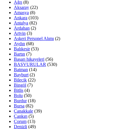
Ağrı
(8)
Aksaray
(22)
Amasya
(8)
Ankara
(103)
Antalya
(82)
Ardahan
(2)
Artvin
(3)
Askeri Personel Alımı
(2)
Aydın
(68)
Balıkesir
(53)
Bartın
(7)
Başarı hikayeleri
(56)
BAŞVURULAR
(530)
Batman
(14)
Bayburt
(2)
Bilecik
(22)
Bingöl
(7)
Bitlis
(4)
Bolu
(50)
Burdur
(18)
Bursa
(82)
Çanakkale
(39)
Çankırı
(5)
Çorum
(13)
Denizli
(49)