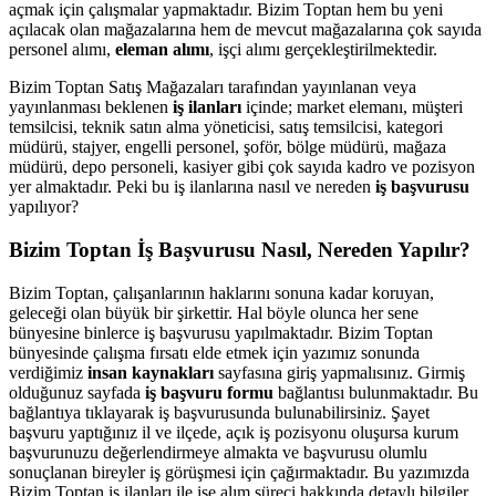
açmak için çalışmalar yapmaktadır. Bizim Toptan hem bu yeni
açılacak olan mağazalarına hem de mevcut mağazalarına çok sayıda
personel alımı,
eleman alımı
, işçi alımı gerçekleştirilmektedir.
Bizim Toptan Satış Mağazaları tarafından yayınlanan veya
yayınlanması beklenen
iş ilanları
içinde; market elemanı, müşteri
temsilcisi, teknik satın alma yöneticisi, satış temsilcisi, kategori
müdürü, stajyer, engelli personel, şoför, bölge müdürü, mağaza
müdürü, depo personeli, kasiyer gibi çok sayıda kadro ve pozisyon
yer almaktadır. Peki bu iş ilanlarına nasıl ve nereden
iş başvurusu
yapılıyor?
Bizim Toptan İş Başvurusu Nasıl, Nereden Yapılır?
Bizim Toptan, çalışanlarının haklarını sonuna kadar koruyan,
geleceği olan büyük bir şirkettir. Hal böyle olunca her sene
bünyesine binlerce iş başvurusu yapılmaktadır. Bizim Toptan
bünyesinde çalışma fırsatı elde etmek için yazımız sonunda
verdiğimiz
insan kaynakları
sayfasına giriş yapmalısınız. Girmiş
olduğunuz sayfada
iş başvuru formu
bağlantısı bulunmaktadır. Bu
bağlantıya tıklayarak iş başvurusunda bulunabilirsiniz. Şayet
başvuru yaptığınız il ve ilçede, açık iş pozisyonu oluşursa kurum
başvurunuzu değerlendirmeye almakta ve başvurusu olumlu
sonuçlanan bireyler iş görüşmesi için çağırmaktadır. Bu yazımızda
Bizim Toptan iş ilanları ile işe alım süreci hakkında detaylı bilgiler