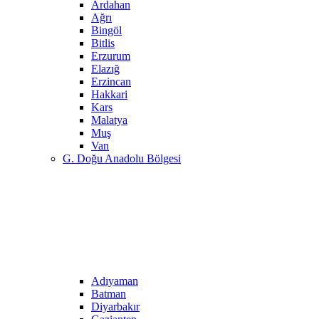
Ardahan
Ağrı
Bingöl
Bitlis
Erzurum
Elazığ
Erzincan
Hakkari
Kars
Malatya
Muş
Van
G. Doğu Anadolu Bölgesi
Adıyaman
Batman
Diyarbakır