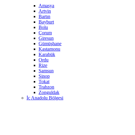
Amasya
Artvin
Bartın
Bayburt
Bolu
Çorum
Giresun
Gümüşhane
Kastamonu
Karabük
Ordu
Rize
Samsun
Sinop
Tokat
Trabzon
Zonguldak
İç Anadolu Bölgesi