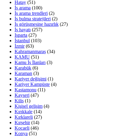
Hatay
(51)
İş arama
(100)
İş arama trendleri
(2)
İş bulma stratejileri
(2)
İş görüşmesine hazırlık
(27)
İş hayatı
(257)
Isparta
(27)
İstanbul
(103)
İzmir
(63)
Kahramanmaraş
(34)
KAMU
(51)
Kamu İş İlanları
(3)
Karabük
(6)
Karaman
(3)
Kariyer değişimi
(1)
Kariyer Kampüste
(4)
Kastamonu
(11)
Kayseri
(47)
Kilis
(1)
Kişisel gelişim
(4)
Kırıkkale
(14)
Kırklareli
(27)
Kırşehir
(14)
Kocaeli
(46)
Konya
(51)