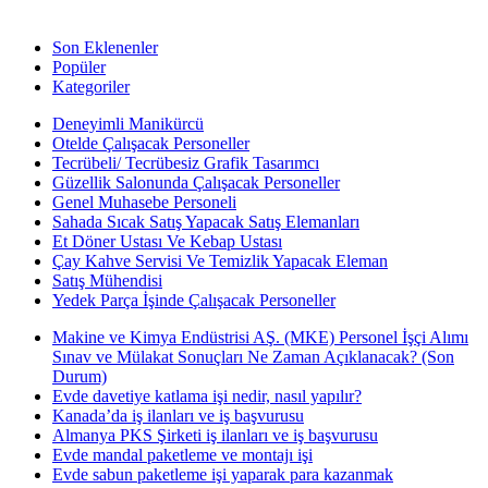
Son Eklenenler
Popüler
Kategoriler
Deneyimli Manikürcü
Otelde Çalışacak Personeller
Tecrübeli/ Tecrübesiz Grafik Tasarımcı
Güzellik Salonunda Çalışacak Personeller
Genel Muhasebe Personeli
Sahada Sıcak Satış Yapacak Satış Elemanları
Et Döner Ustası Ve Kebap Ustası
Çay Kahve Servisi Ve Temizlik Yapacak Eleman
Satış Mühendisi
Yedek Parça İşinde Çalışacak Personeller
Makine ve Kimya Endüstrisi AŞ. (MKE) Personel İşçi Alımı
Sınav ve Mülakat Sonuçları Ne Zaman Açıklanacak? (Son
Durum)
Evde davetiye katlama işi nedir, nasıl yapılır?
Kanada’da iş ilanları ve iş başvurusu
Almanya PKS Şirketi iş ilanları ve iş başvurusu
Evde mandal paketleme ve montajı işi
Evde sabun paketleme işi yaparak para kazanmak