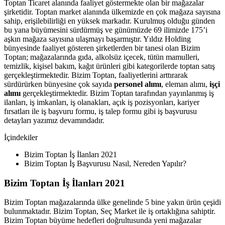
Toptan Ticaret alanında faaliyet göstermekte olan bir mağazalar
şirketidir. Toptan market alanında ülkemizde en çok mağaza sayısına
sahip, erişilebilirliği en yüksek markadır. Kurulmuş olduğu günden
bu yana büyümesini sürdürmüş ve günümüzde 69 ilimizde 175’i
aşkın mağaza sayısına ulaşmayı başarmıştır. Yıldız Holding
bünyesinde faaliyet gösteren şirketlerden bir tanesi olan Bizim
Toptan; mağazalarında gıda, alkolsüz içecek, tütün mamulleri,
temizlik, kişisel bakım, kağıt ürünleri gibi kategorilerde toptan satış
gerçekleştirmektedir. Bizim Toptan, faaliyetlerini arttırarak
sürdürürken bünyesine çok sayıda
personel alımı
, eleman alımı,
işçi
alımı
gerçekleştirmektedir. Bizim Toptan tarafından yayınlanmış iş
ilanları, iş imkanları, iş olanakları, açık iş pozisyonları, kariyer
fırsatları ile iş başvuru formu, iş talep formu gibi iş başvurusu
detayları yazımız devamındadır.
İçindekiler
Bizim Toptan İş İlanları 2021
Bizim Toptan İş Başvurusu Nasıl, Nereden Yapılır?
Bizim Toptan İş İlanları 2021
Bizim Toptan mağazalarında ülke genelinde 5 bine yakın ürün çeşidi
bulunmaktadır. Bizim Toptan, Seç Market ile iş ortaklığına sahiptir.
Bizim Toptan büyüme hedefleri doğrultusunda yeni mağazalar