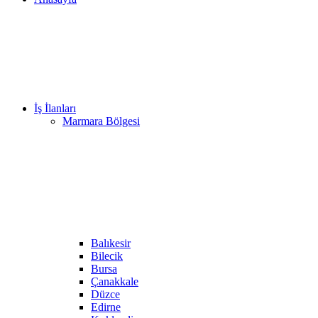
İş İlanları
Marmara Bölgesi
Balıkesir
Bilecik
Bursa
Çanakkale
Düzce
Edirne