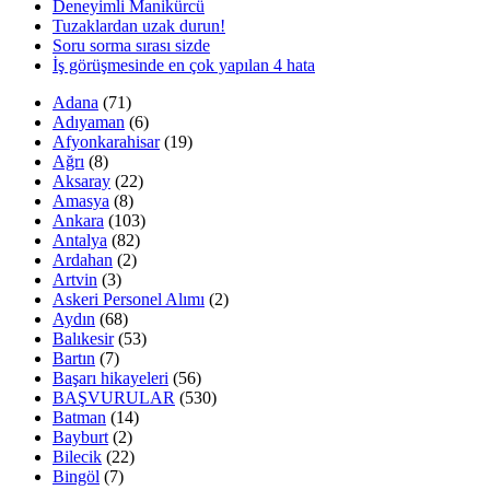
Deneyimli Manikürcü
Tuzaklardan uzak durun!
Soru sorma sırası sizde
İş görüşmesinde en çok yapılan 4 hata
Adana
(71)
Adıyaman
(6)
Afyonkarahisar
(19)
Ağrı
(8)
Aksaray
(22)
Amasya
(8)
Ankara
(103)
Antalya
(82)
Ardahan
(2)
Artvin
(3)
Askeri Personel Alımı
(2)
Aydın
(68)
Balıkesir
(53)
Bartın
(7)
Başarı hikayeleri
(56)
BAŞVURULAR
(530)
Batman
(14)
Bayburt
(2)
Bilecik
(22)
Bingöl
(7)