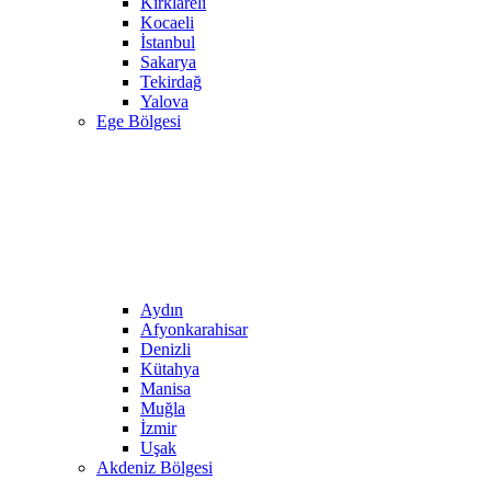
Kırklareli
Kocaeli
İstanbul
Sakarya
Tekirdağ
Yalova
Ege Bölgesi
Aydın
Afyonkarahisar
Denizli
Kütahya
Manisa
Muğla
İzmir
Uşak
Akdeniz Bölgesi