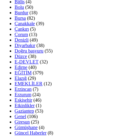
Bitlis
(4)
Bolu
(50)
Burdur
(18)
Bursa
(82)
Çanakkale
(39)
Çankırı
(5)
Çorum
(13)
Denizli
(49)
Diyarbakır
(38)
Doğru başvuru
(55)
Düzce
(38)
E-DEVLET
(32)
Edirne
(40)
EĞİTİM
(379)
Elazığ
(29)
EMEKLİLER
(12)
Erzincan
(7)
Erzurum
(24)
Eskişehir
(46)
Etkinlikler
(1)
Gaziantep
(53)
Genel
(106)
Giresun
(25)
Gümüşhane
(4)
Güncel Haberler
(8)