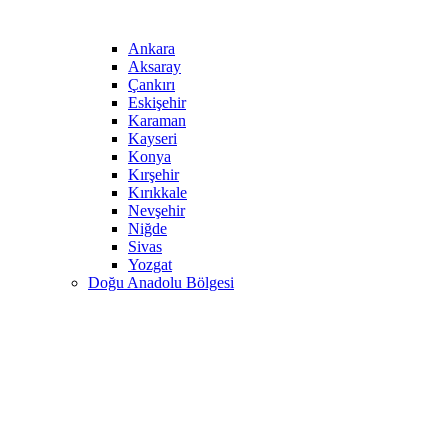
Ankara
Aksaray
Çankırı
Eskişehir
Karaman
Kayseri
Konya
Kırşehir
Kırıkkale
Nevşehir
Niğde
Sivas
Yozgat
Doğu Anadolu Bölgesi