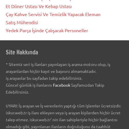
Et Döner Ustası Ve Kebap Ustası
Çay Kahve Servisi Ve Temizlik Yapacak Eleman
Satış Mühendisi
Yedek Parça İşinde Çalışacak Personeller
Site Hakkında
* Sitemiz seri iş ilanları yayınlayan iş arama motoru olup, iş
arayanlardan hiçbir kayıt ve başvuru almamaktadır.
iş arayanlar bu sayfadan takip edebilirsiniz.
Güncel günlük iş ilanlarını
Facebook
Sayfamızdan Takip
Edebilirsiniz.
UYARI: İş arayan ve İş verenlerin yaptığı tüm işlemler ücretsizdir.
iskur.web.tr iş ilanı ekleyen veya iş arayan kişilerden hiçbir ücret
talep etmez. iskur.web.tr’ nin ilan sahipleriyle hiçbir bağlantısı
olmadığı gibi, yayınlanan ilanların doğruluğunu da taahhüt