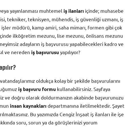
n veya yayınlanması muhtemel
içinde; muhasebe
iş ilanları
i, tekniker, teknisyen, mühendis, iş güvenliği uzmanı, iş
ali işler müdürü, kamp amiri, saha mimarı, formen gibi çok
ı içinde ilköğretim mezunu, lise mezunu, önlisans mezunu
eyimsiz adayların iş başvurusu yapabilecekleri kadro ve
sıl ve nereden
yapılıyor?
iş başvurusu
apılır?
vatandaşlarımız oldukça kolay bir şekilde başvurularını
olduğumuz
kullanabilirsiniz. Sayfaya
iş başvuru formu
iksiz ve doğru olarak doldurmanızın akabinde başvurunuzu
rumun
departmanına iletilmektedir. Şayet
insan kaynakları
maktasınız. Bu yazımızda Cengiz İnşaat iş ilanları ile işe
hakkında soru, sorun ya da görüşlerinizi yorum