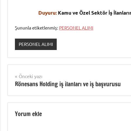
Duyuru:
Kamu ve Özel Sektör İş İlanlar
Şununla etiketlenmiş:
PERSONEL ALIMI
PERSONEL ALIMI
Yazı
Önceki yazı
Rönesans Holding iş ilanları ve iş başvurusu
gezinmesi
Yorum ekle