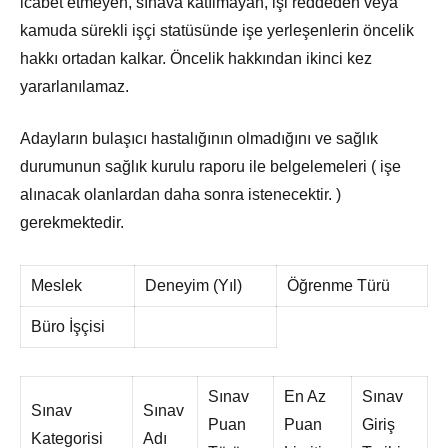
icabet etmeyen, sınava katılmayan, işi reddeden veya
kamuda sürekli işçi statüsünde işe yerleşenlerin öncelik
hakkı ortadan kalkar. Öncelik hakkından ikinci kez
yararlanılamaz.
Adayların bulaşıcı hastalığının olmadığını ve sağlık
durumunun sağlık kurulu raporu ile belgelemeleri ( işe
alınacak olanlardan daha sonra istenecektir. )
gerekmektedir.
Meslek
Deneyim (Yıl)
Öğrenme Türü
Büro İşçisi
Sınav
En Az
Sınav
Sınav
Sınav
Puan
Puan
Giriş
Kategorisi
Adı