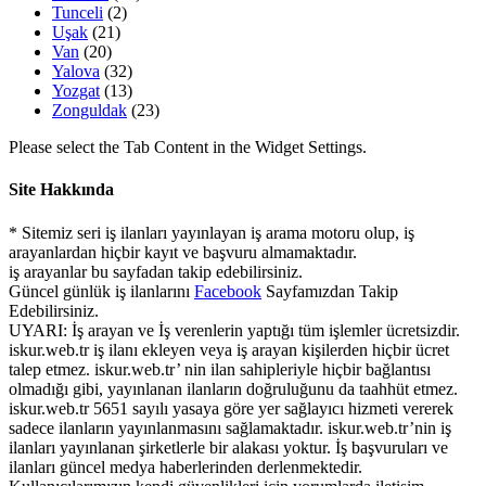
Tunceli
(2)
Uşak
(21)
Van
(20)
Yalova
(32)
Yozgat
(13)
Zonguldak
(23)
Please select the Tab Content in the Widget Settings.
Site Hakkında
* Sitemiz seri iş ilanları yayınlayan iş arama motoru olup, iş
arayanlardan hiçbir kayıt ve başvuru almamaktadır.
iş arayanlar bu sayfadan takip edebilirsiniz.
Güncel günlük iş ilanlarını
Facebook
Sayfamızdan Takip
Edebilirsiniz.
UYARI: İş arayan ve İş verenlerin yaptığı tüm işlemler ücretsizdir.
iskur.web.tr iş ilanı ekleyen veya iş arayan kişilerden hiçbir ücret
talep etmez. iskur.web.tr’ nin ilan sahipleriyle hiçbir bağlantısı
olmadığı gibi, yayınlanan ilanların doğruluğunu da taahhüt etmez.
iskur.web.tr 5651 sayılı yasaya göre yer sağlayıcı hizmeti vererek
sadece ilanların yayınlanmasını sağlamaktadır. iskur.web.tr’nin iş
ilanları yayınlanan şirketlerle bir alakası yoktur. İş başvuruları ve
ilanları güncel medya haberlerinden derlenmektedir.