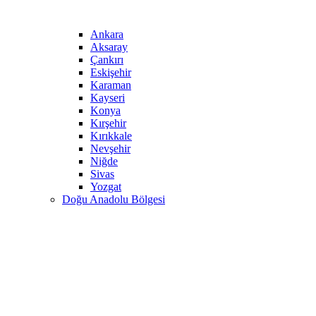
Ankara
Aksaray
Çankırı
Eskişehir
Karaman
Kayseri
Konya
Kırşehir
Kırıkkale
Nevşehir
Niğde
Sivas
Yozgat
Doğu Anadolu Bölgesi