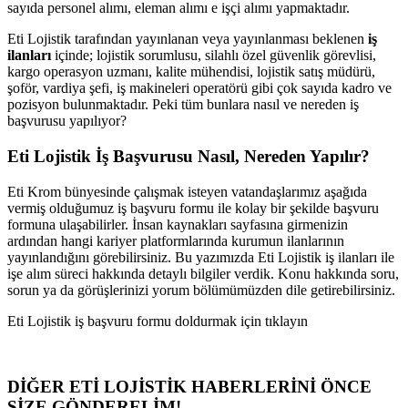
sayıda personel alımı, eleman alımı e işçi alımı yapmaktadır.
Eti Lojistik tarafından yayınlanan veya yayınlanması beklenen
iş
ilanları
içinde; lojistik sorumlusu, silahlı özel güvenlik görevlisi,
kargo operasyon uzmanı, kalite mühendisi, lojistik satış müdürü,
şoför, vardiya şefi, iş makineleri operatörü gibi çok sayıda kadro ve
pozisyon bulunmaktadır. Peki tüm bunlara nasıl ve nereden iş
başvurusu yapılıyor?
Eti Lojistik İş Başvurusu Nasıl, Nereden Yapılır?
Eti Krom bünyesinde çalışmak isteyen vatandaşlarımız aşağıda
vermiş olduğumuz iş başvuru formu ile kolay bir şekilde başvuru
formuna ulaşabilirler. İnsan kaynakları sayfasına girmenizin
ardından hangi kariyer platformlarında kurumun ilanlarının
yayınlandığını görebilirsiniz. Bu yazımızda Eti Lojistik iş ilanları ile
işe alım süreci hakkında detaylı bilgiler verdik. Konu hakkında soru,
sorun ya da görüşlerinizi yorum bölümümüzden dile getirebilirsiniz.
Eti Lojistik iş başvuru formu doldurmak için tıklayın
DİĞER ETİ LOJİSTİK HABERLERİNİ ÖNCE
SİZE GÖNDERELİM!