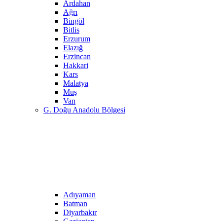
Ardahan
Ağrı
Bingöl
Bitlis
Erzurum
Elazığ
Erzincan
Hakkari
Kars
Malatya
Muş
Van
G. Doğu Anadolu Bölgesi
Adıyaman
Batman
Diyarbakır