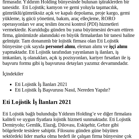
firmasıdır. Yıldırım Holding bünyesinde bulunan iştiraklerden bir
tanesidir. Eti Lojistik; kamyon ve gemi yoluyla taşımacılık,
gümrüklü/gümrüksüz açık ve kapalı depolama, proje kargo, gemi
yükleme, iş gücü yönetimi, bakım, araç elleçleme, RORO
operasyonları ve araç teslim öncesi kontrol (PDI) hizmetleri
vermektedir. Kurulduğu günden bu yana büyümesini devam ettiren
firma, günümüzde alanındaki en büyük firmalardan bir tanesi haline
gelmiştir. Tam donanımlı bir lojistik firması olan Eti Lojistik
bünyesine çok sayıda
personel alımı
, eleman alımı ve
işçi alımı
yapmaktadır. Eti Lojistik tarafından yayınlanan iş ilanları, iş
imkanları, iş olanakları, açık iş pozisyonları, kariyer fırsatları ile iş
başvuru formu gibi iş başvurusu detayları yazımız devamındadır.
İçindekiler
Eti Lojistik İş İlanları 2021
Eti Lojistik İş Başvurusu Nasıl, Nereden Yapılır?
Eti Lojistik İş İlanları 2021
Eti Lojistik bağlı bulunduğu Yıldırım Holding’e ve diğer firmalara
kaliteli ve uygun fiyatlara lojistik hizmeti sunmaktadır. Eti Lojistik
Demiryolu; Gemlik, Elazığ, Dilovası, Eskişehir, Gebze gibi
bölgelerde tesislere sahiptir. Filosunu günden güne büyüten
sektördeki lider marka olma hedefi ile çalışan firma bünyesine çok