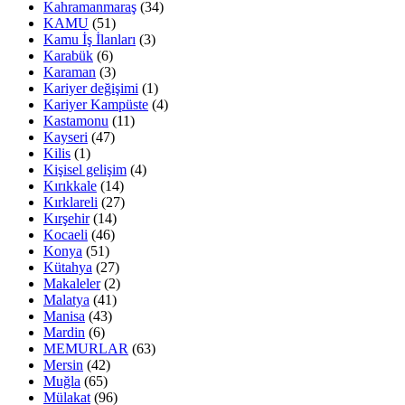
Kahramanmaraş
(34)
KAMU
(51)
Kamu İş İlanları
(3)
Karabük
(6)
Karaman
(3)
Kariyer değişimi
(1)
Kariyer Kampüste
(4)
Kastamonu
(11)
Kayseri
(47)
Kilis
(1)
Kişisel gelişim
(4)
Kırıkkale
(14)
Kırklareli
(27)
Kırşehir
(14)
Kocaeli
(46)
Konya
(51)
Kütahya
(27)
Makaleler
(2)
Malatya
(41)
Manisa
(43)
Mardin
(6)
MEMURLAR
(63)
Mersin
(42)
Muğla
(65)
Mülakat
(96)