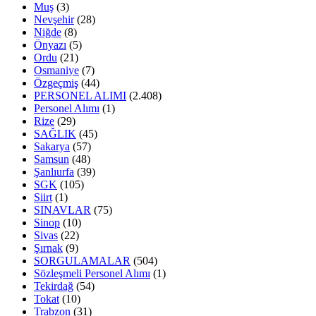
Muş
(3)
Nevşehir
(28)
Niğde
(8)
Önyazı
(5)
Ordu
(21)
Osmaniye
(7)
Özgeçmiş
(44)
PERSONEL ALIMI
(2.408)
Personel Alımı
(1)
Rize
(29)
SAĞLIK
(45)
Sakarya
(57)
Samsun
(48)
Şanlıurfa
(39)
SGK
(105)
Siirt
(1)
SINAVLAR
(75)
Sinop
(10)
Sivas
(22)
Şırnak
(9)
SORGULAMALAR
(504)
Sözleşmeli Personel Alımı
(1)
Tekirdağ
(54)
Tokat
(10)
Trabzon
(31)