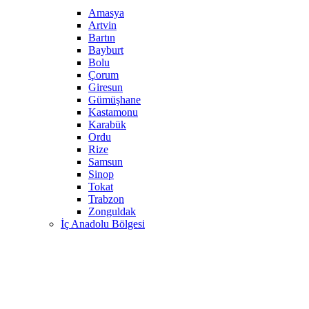
Amasya
Artvin
Bartın
Bayburt
Bolu
Çorum
Giresun
Gümüşhane
Kastamonu
Karabük
Ordu
Rize
Samsun
Sinop
Tokat
Trabzon
Zonguldak
İç Anadolu Bölgesi