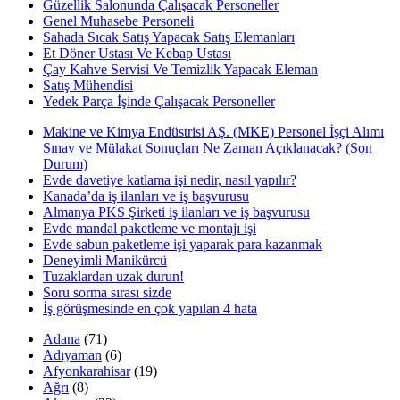
Güzellik Salonunda Çalışacak Personeller
Genel Muhasebe Personeli
Sahada Sıcak Satış Yapacak Satış Elemanları
Et Döner Ustası Ve Kebap Ustası
Çay Kahve Servisi Ve Temizlik Yapacak Eleman
Satış Mühendisi
Yedek Parça İşinde Çalışacak Personeller
Makine ve Kimya Endüstrisi AŞ. (MKE) Personel İşçi Alımı
Sınav ve Mülakat Sonuçları Ne Zaman Açıklanacak? (Son
Durum)
Evde davetiye katlama işi nedir, nasıl yapılır?
Kanada’da iş ilanları ve iş başvurusu
Almanya PKS Şirketi iş ilanları ve iş başvurusu
Evde mandal paketleme ve montajı işi
Evde sabun paketleme işi yaparak para kazanmak
Deneyimli Manikürcü
Tuzaklardan uzak durun!
Soru sorma sırası sizde
İş görüşmesinde en çok yapılan 4 hata
Adana
(71)
Adıyaman
(6)
Afyonkarahisar
(19)
Ağrı
(8)