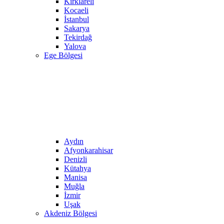
Kırklareli
Kocaeli
İstanbul
Sakarya
Tekirdağ
Yalova
Ege Bölgesi
Aydın
Afyonkarahisar
Denizli
Kütahya
Manisa
Muğla
İzmir
Uşak
Akdeniz Bölgesi