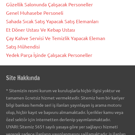
Güzellik Salonunda Çalışacak Personeller
Genel Muhasebe Personeli
Sahada Sıcak Satış Yapacak Satış Elemanları
Et Döner Ustası Ve Kebap Ustası
Çay Kahve Servisi Ve Temizlik Yapacak Eleman
Satış Mühendisi
Yedek Parça İşinde Çalışacak Personeller
Site Hakkında
* Sitemizin resmi kurum ve kuruluşlarla hiçbir ilgisi yoktur ve
tamamen ücretsiz hizmet vermektedir. Sitemiz hem bir kariyer
bilgi bankası hemde seri iş ilanları yayınlayan iş arama motoru
olup, hiçbir kayıt ve başvuru almamaktadır. İçerikler kamu veya
özel sektör için internetten derlenip yayımlanmaktadır.
UYARI: Sitemiz 5651 sayılı yasaya göre yer sağlayıcı hizmeti
vererek sadece ilanların yayınlanmasını sağlamaktadır. iş ilanları