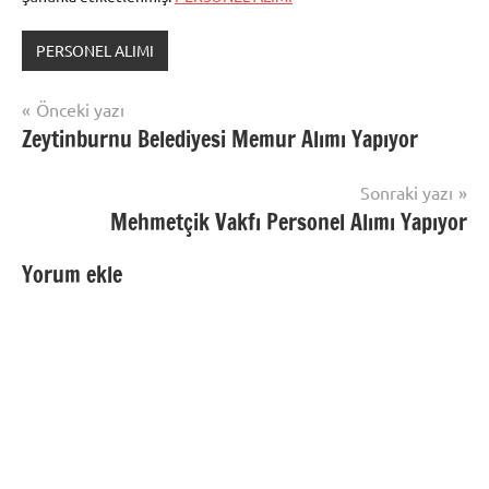
PERSONEL ALIMI
Yazı
Önceki yazı
Zeytinburnu Belediyesi Memur Alımı Yapıyor
gezinmesi
Sonraki yazı
Mehmetçik Vakfı Personel Alımı Yapıyor
Yorum ekle