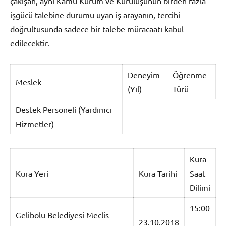
çakışan, aynı Kamu Kurum ve Kuruluşunun birden fazla
işgücü talebine durumu uyan iş arayanın, tercihi
doğrultusunda sadece bir talebe müracaatı kabul
edilecektir.
Deneyim
Öğrenme
Meslek
(Yıl)
Türü
Destek Personeli (Yardımcı
Hizmetler)
Kura
Kura Yeri
Kura Tarihi
Saat
Dilimi
15:00
Gelibolu Belediyesi Meclis
23.10.2018
–