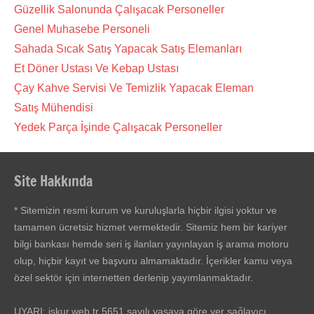
Güzellik Salonunda Çalışacak Personeller
Genel Muhasebe Personeli
Sahada Sıcak Satış Yapacak Satış Elemanları
Et Döner Ustası Ve Kebap Ustası
Çay Kahve Servisi Ve Temizlik Yapacak Eleman
Satış Mühendisi
Yedek Parça İşinde Çalışacak Personeller
Site Hakkında
* Sitemizin resmi kurum ve kuruluşlarla hiçbir ilgisi yoktur ve
tamamen ücretsiz hizmet vermektedir. Sitemiz hem bir kariyer
bilgi bankası hemde seri iş ilanları yayınlayan iş arama motoru
olup, hiçbir kayıt ve başvuru almamaktadır. İçerikler kamu veya
özel sektör için internetten derlenip yayımlanmaktadır.
UYARI: iskur.web.tr 5651 sayılı yasaya göre yer sağlayıcı