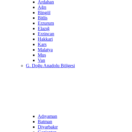
Ardahan
Ağrı
Bingöl
Bitlis
Erzurum
Elazığ
Erzincan
Hakkari
Kars
Malatya
Muş
Van
G. Doğu Anadolu Bölgesi
Adıyaman
Batman
Diyarbakır