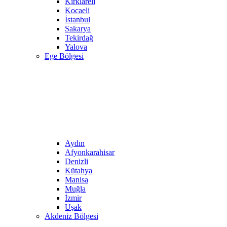
Kırklareli
Kocaeli
İstanbul
Sakarya
Tekirdağ
Yalova
Ege Bölgesi
Aydın
Afyonkarahisar
Denizli
Kütahya
Manisa
Muğla
İzmir
Uşak
Akdeniz Bölgesi