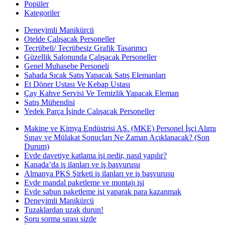
Popüler
Kategoriler
Deneyimli Manikürcü
Otelde Çalışacak Personeller
Tecrübeli/ Tecrübesiz Grafik Tasarımcı
Güzellik Salonunda Çalışacak Personeller
Genel Muhasebe Personeli
Sahada Sıcak Satış Yapacak Satış Elemanları
Et Döner Ustası Ve Kebap Ustası
Çay Kahve Servisi Ve Temizlik Yapacak Eleman
Satış Mühendisi
Yedek Parça İşinde Çalışacak Personeller
Makine ve Kimya Endüstrisi AŞ. (MKE) Personel İşçi Alımı
Sınav ve Mülakat Sonuçları Ne Zaman Açıklanacak? (Son
Durum)
Evde davetiye katlama işi nedir, nasıl yapılır?
Kanada’da iş ilanları ve iş başvurusu
Almanya PKS Şirketi iş ilanları ve iş başvurusu
Evde mandal paketleme ve montajı işi
Evde sabun paketleme işi yaparak para kazanmak
Deneyimli Manikürcü
Tuzaklardan uzak durun!
Soru sorma sırası sizde