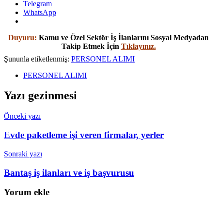
Telegram
WhatsApp
Duyuru:
Kamu ve Özel Sektör İş İlanlarını Sosyal Medyadan
Takip Etmek İçin
Tıklayınız.
Şununla etiketlenmiş:
PERSONEL ALIMI
PERSONEL ALIMI
Yazı gezinmesi
Önceki yazı
Evde paketleme işi veren firmalar, yerler
Sonraki yazı
Bantaş iş ilanları ve iş başvurusu
Yorum ekle