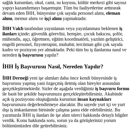
sağlık kurumları, okul, cami, su kuyusu, kültür merkezi gibi sayısız
yapıyı kazandırmayı başarmıştır. Tüm bu faaliyetlerine arttırarak
devam eden İHH, bünyesine çok sayıda personel alımı,
eleman
alımı
, memur alımı ve
işçi alımı
yapmaktadır.
İHH Vakfı
tarafından yayınlanan veya yayınlanması beklenen
iş
ilanları
içinde; güvenlik görevlisi, hemşire, çocuk bakıcısı, şoför,
mühendis, aşçı, öğretmen, eğitim koordinatörü, yazılım geliştirici,
engelli personel, fizyoterapist, muhabir, tercüman gibi çok sayıda
kadro ve pozisyon yer almaktadır. Peki tüm bu iş ilanlarına nasıl ve
nereden
iş başvurusu
yapılır?
İHH İş Başvurusu Nasıl, Nereden Yapılır?
İHH Derneği
yeni işe alımları daha önce kendi bünyesinde iş
başvurusu yapmış yani özgeçmiş iletmiş olan bireyler arasından
gerçekleştirmektedir. Sizler de aşağıda verdiğimiz
iş başvuru formu
ile basit bir şekilde başvurunuzu gerçekleştirebilirsiniz. Akabinde
açık iş pozisyonu oluştuğunda kurumun
insan kaynakları
başvurunuzu değerlendirmeye alacaktır. Bu sayede yurt içi ve yurt
dışı iş imkanlarının birisinde çalışma şansı elde edebilirsiniz. Bu
yazımızda İHH iş ilanları ile işe alım süreci hakkında detaylı bilgiler
verdik. Konu hakkında soru, sorun ya da görüşlerinizi yorum
bölümümüzden dile getirebilirsiniz.