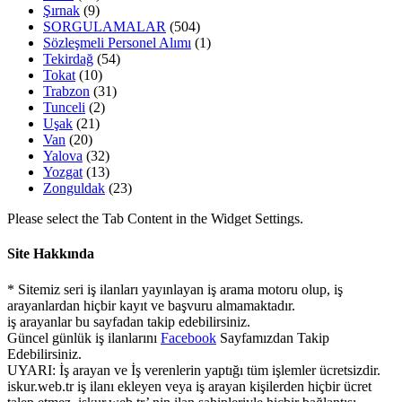
Şırnak
(9)
SORGULAMALAR
(504)
Sözleşmeli Personel Alımı
(1)
Tekirdağ
(54)
Tokat
(10)
Trabzon
(31)
Tunceli
(2)
Uşak
(21)
Van
(20)
Yalova
(32)
Yozgat
(13)
Zonguldak
(23)
Please select the Tab Content in the Widget Settings.
Site Hakkında
* Sitemiz seri iş ilanları yayınlayan iş arama motoru olup, iş
arayanlardan hiçbir kayıt ve başvuru almamaktadır.
iş arayanlar bu sayfadan takip edebilirsiniz.
Güncel günlük iş ilanlarını
Facebook
Sayfamızdan Takip
Edebilirsiniz.
UYARI: İş arayan ve İş verenlerin yaptığı tüm işlemler ücretsizdir.
iskur.web.tr iş ilanı ekleyen veya iş arayan kişilerden hiçbir ücret