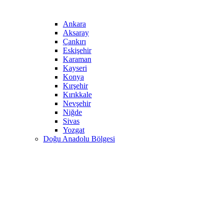
Ankara
Aksaray
Çankırı
Eskişehir
Karaman
Kayseri
Konya
Kırşehir
Kırıkkale
Nevşehir
Niğde
Sivas
Yozgat
Doğu Anadolu Bölgesi