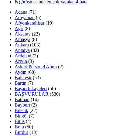
İş görüşmesinde en çok yapılan 4 hata
Adana
(71)
Adıyaman
(6)
Afyonkarahisar
(19)
Ağrı
(8)
Aksaray
(22)
Amasya
(8)
Ankara
(103)
Antalya
(82)
Ardahan
(2)
Artvin
(3)
Askeri Personel Alımı
(2)
Aydın
(68)
Balıkesir
(53)
Bartın
(7)
Başarı hikayeleri
(56)
BAŞVURULAR
(530)
Batman
(14)
Bayburt
(2)
Bilecik
(22)
Bingöl
(7)
Bitlis
(4)
Bolu
(50)
Burdur
(18)