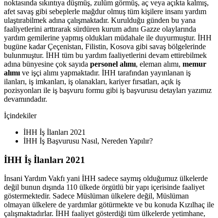
noktasında sıkıntıya düşmüş, zulüm görmüş, aç veya açıkta kalmış,
afet savaş gibi sebeplerle mağdur olmuş tüm kişilere insanı yardım
ulaştırabilmek adına çalışmaktadır. Kurulduğu günden bu yana
faaliyetlerini arttırarak sürdüren kurum adını Gazze olaylarında
yardım gemilerine yapmış oldukları müdahale ile duyurmuştur. İHH
bugüne kadar Çeçenistan, Filistin, Kosova gibi savaş bölgelerinde
bulunmuştur. İHH tüm bu yardım faaliyetlerini devam ettirebilmek
adına bünyesine çok sayıda
personel alımı
, eleman alımı,
memur
alımı
ve işçi alımı yapmaktadır. İHH tarafından yayınlanan iş
ilanları, iş imkanları, iş olanakları, kariyer fırsatları, açık iş
pozisyonları ile iş başvuru formu gibi iş başvurusu detayları yazımız
devamındadır.
İçindekiler
İHH İş İlanları 2021
İHH İş Başvurusu Nasıl, Nereden Yapılır?
İHH İş İlanları 2021
İnsani Yardım Vakfı yani İHH sadece saymış olduğumuz ülkelerde
değil bunun dışında 110 ülkede örgütlü bir yapı içerisinde faaliyet
göstermektedir. Sadece Müslüman ülkelere değil, Müslüman
olmayan ülkelere de yardımlar götürmekte ve bu konuda Kızılhaç ile
çalışmaktadırlar. İHH faaliyet gösterdiği tüm ülkelerde yetimhane,