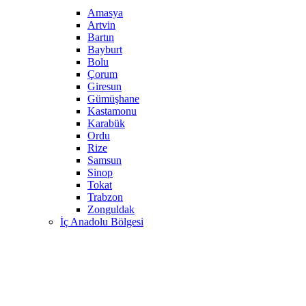
Amasya
Artvin
Bartın
Bayburt
Bolu
Çorum
Giresun
Gümüşhane
Kastamonu
Karabük
Ordu
Rize
Samsun
Sinop
Tokat
Trabzon
Zonguldak
İç Anadolu Bölgesi