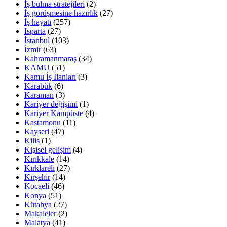
İş bulma stratejileri
(2)
İş görüşmesine hazırlık
(27)
İş hayatı
(257)
Isparta
(27)
İstanbul
(103)
İzmir
(63)
Kahramanmaraş
(34)
KAMU
(51)
Kamu İş İlanları
(3)
Karabük
(6)
Karaman
(3)
Kariyer değişimi
(1)
Kariyer Kampüste
(4)
Kastamonu
(11)
Kayseri
(47)
Kilis
(1)
Kişisel gelişim
(4)
Kırıkkale
(14)
Kırklareli
(27)
Kırşehir
(14)
Kocaeli
(46)
Konya
(51)
Kütahya
(27)
Makaleler
(2)
Malatya
(41)