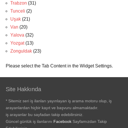
Trabzon
(31)
Tunceli
(2)
Uşak
(21)
Van
(20)
Yalova
(32)
Yozgat
(13)
Zonguldak
(23)
Please select the Tab Content in the Widget Settings.
Site Hakkında
* Sitemiz seri iş ilanları yayınlayan iş arama motoru olup, iş
arayanlardan hiçbir kayıt ve başvuru almamaktadır.
iş arayanlar bu sayfadan takip edebilirsiniz.
Güncel günlük iş ilanlarını
Facebook
Sayfamızdan Takip