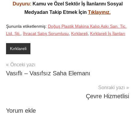
Duyuru:
Kamu ve Özel Sektör İş İlanlarını Sosyal
Medyadan Takip Etmek İçin
Tıklayınız.
Şununla etiketlenmiş:
Doğuş Plastik Makina Kalıp Askı San. Tic.
Ltd. Şti.
,
İhracat Satış Sorumlusu
,
Kırklareli
,
Kırklareli İş İlanları
Kırklareli
Yazı
Önceki yazı
Vasıflı – Vasıfsız Saha Elemanı
gezinmesi
Sonraki yazı
Çevre Hizmetlisi
Yorum ekle