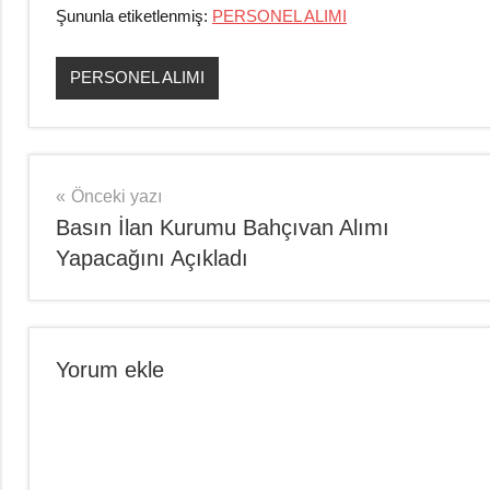
Şununla etiketlenmiş:
PERSONEL ALIMI
PERSONEL ALIMI
Yazı
Önceki yazı
Basın İlan Kurumu Bahçıvan Alımı
gezinmesi
Yapacağını Açıkladı
Yorum ekle