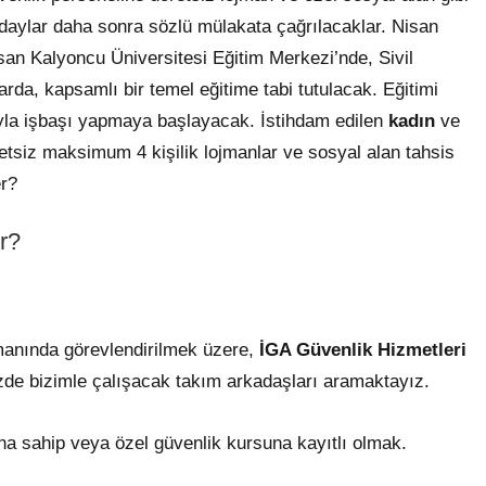
daylar daha sonra sözlü mülakata çağrılacaklar. Nisan
an Kalyoncu Üniversitesi Eğitim Merkezi’nde, Sivil
rda, kapsamlı bir temel eğitime tabi tutulacak. Eğitimi
yla işbaşı yapmaya başlayacak. İstihdam edilen
kadın
ve
cretsiz maksimum 4 kişilik lojmanlar ve sosyal alan tahsis
er?
r?
manında görevlendirilmek üzere,
İGA Güvenlik Hizmetleri
zde bizimle çalışacak takım arkadaşları aramaktayız.
ına sahip veya özel güvenlik kursuna kayıtlı olmak.