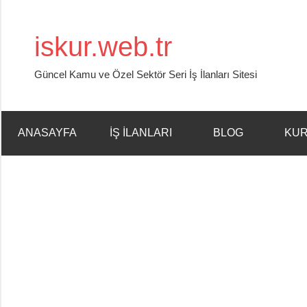
İçeriğe
geç
iskur.web.tr
Güncel Kamu ve Özel Sektör Seri İş İlanları Sitesi
ANASAYFA
İŞ İLANLARI
BLOG
KU