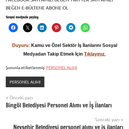
BEĞEN E-BÜLTENE ABONE OL
Sosyal medyada paylaş:
Duyuru:
Kamu ve Özel Sektör İş İlanlarını Sosyal
Medyadan Takip Etmek İçin
Tıklayınız.
Şununla etiketlenmiş:
PERSONEL ALIMI
PERSONEL ALIMI
Yazı
Önceki yazı
Bingöl Belediyesi Personel Alımı ve İş İlanları
gezinmesi
Sonraki yazı
Nevşehir Belediyesi personel alımı ve iş ilanları