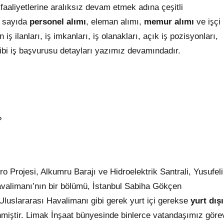
 faaliyetlerine aralıksız devam etmek adına çeşitli
k sayıda
personel alımı
, eleman alımı,
memur alımı
ve işçi
ş ilanları, iş imkanları, iş olanakları, açık iş pozisyonları,
u gibi iş başvurusu detayları yazımız devamındadır.
?
 Projesi, Alkumru Barajı ve Hidroelektrik Santrali, Yusufeli
avalimanı’nın bir bölümü, İstanbul Sabiha Gökçen
Uluslararası Havalimanı gibi gerek yurt içi gerekse
yurt dışı
nmiştir. Limak İnşaat bünyesinde binlerce vatandaşımız göre