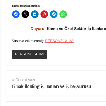
Sosyal medyada paylaş:
Duyuru:
Kamu ve Özel Sektör İş İlanlar
Şununla etiketlenmiş:
PERSONEL ALIMI
PERSONEL ALIMI
Yazı
Önceki yazı
Limak Holding iş ilanları ve iş başvurusu
gezinmesi