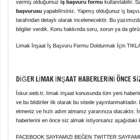
vermiş olduğumuz
iş başvuru formu
kullanılabilir.
başvurusu
yapabilirsiniz. Yapmış olduğunuz iş başv
tarafından detaylı olarak incelenecektir. Bu yazımızda
bilgiler verdik. Konu hakkında soru, sorun ya da görü
Limak İnşaat İş Başvuru Formu Doldurmak İçin TIKL
DİĞER LİMAK İNŞAAT HABERLERİNİ ÖNCE Sİ
İskur.web.tr, limak inşaat konusunda tüm yeni haberle
ve bu bildiriler ilk olarak bu sitede yayınlanmaktadır.
etmeniz ve hızlı adım atmanız yararınıza olacaktır. İ
haberlerini en önce siz almak istiyorsanız aşağıdaki k
FACEBOOK SAYFAMIZI BEĞEN TWITTER SAYFAMI