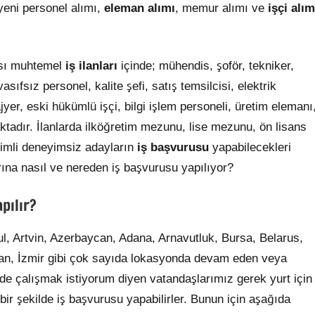
yeni personel alımı,
eleman alımı
, memur alımı ve
işçi alım
ası muhtemel
iş ilanları
içinde; mühendis, şoför, tekniker,
sıfsız personel, kalite şefi, satış temsilcisi, elektrik
yer, eski hükümlü işçi, bilgi işlem personeli, üretim elemanı
tadır. İlanlarda ilköğretim mezunu, lise mezunu, ön lisans
imli deneyimsiz adayların
iş başvurusu
yapabilecekleri
rına nasıl ve nereden iş başvurusu yapılıyor?
pılır?
l, Artvin, Azerbaycan, Adana, Arnavutluk, Bursa, Belarus,
stan, İzmir gibi çok sayıda lokasyonda devam eden veya
de çalışmak istiyorum diyen vatandaşlarımız gerek yurt için
 bir şekilde iş başvurusu yapabilirler. Bunun için aşağıda