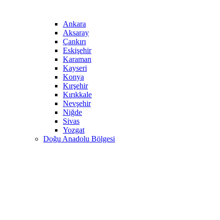
Ankara
Aksaray
Çankırı
Eskişehir
Karaman
Kayseri
Konya
Kırşehir
Kırıkkale
Nevşehir
Niğde
Sivas
Yozgat
Doğu Anadolu Bölgesi