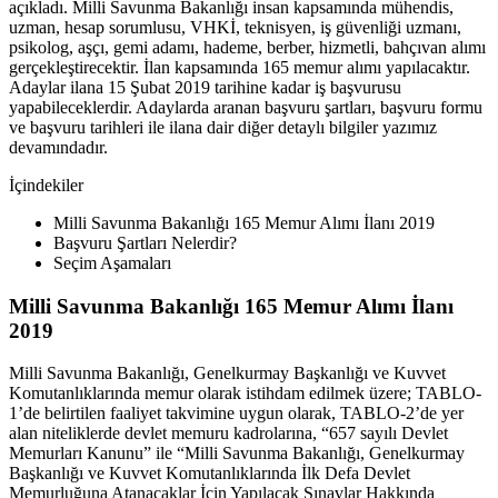
açıkladı. Milli Savunma Bakanlığı insan kapsamında mühendis,
uzman, hesap sorumlusu, VHKİ, teknisyen, iş güvenliği uzmanı,
psikolog, aşçı, gemi adamı, hademe, berber, hizmetli, bahçıvan alımı
gerçekleştirecektir. İlan kapsamında 165 memur alımı yapılacaktır.
Adaylar ilana 15 Şubat 2019 tarihine kadar iş başvurusu
yapabileceklerdir. Adaylarda aranan başvuru şartları, başvuru formu
ve başvuru tarihleri ile ilana dair diğer detaylı bilgiler yazımız
devamındadır.
İçindekiler
Milli Savunma Bakanlığı 165 Memur Alımı İlanı 2019
Başvuru Şartları Nelerdir?
Seçim Aşamaları
Milli Savunma Bakanlığı 165 Memur Alımı İlanı
2019
Milli Savunma Bakanlığı, Genelkurmay Başkanlığı ve Kuvvet
Komutanlıklarında memur olarak istihdam edilmek üzere; TABLO-
1’de belirtilen faaliyet takvimine uygun olarak, TABLO-2’de yer
alan niteliklerde devlet memuru kadrolarına, “657 sayılı Devlet
Memurları Kanunu” ile “Milli Savunma Bakanlığı, Genelkurmay
Başkanlığı ve Kuvvet Komutanlıklarında İlk Defa Devlet
Memurluğuna Atanacaklar İçin Yapılacak Sınavlar Hakkında