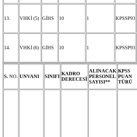
13.
VHKİ (5)
GİHS
10
1
KPSSP93
14.
VHKİ (6)
GİHS
10
1
KPSSP93
ALINACAK
KPSS
KADRO
S.
NO.
UNVANI
SINIFI
PERSONEL
PUAN
DERECESİ
SAYISI**
TÜRÜ