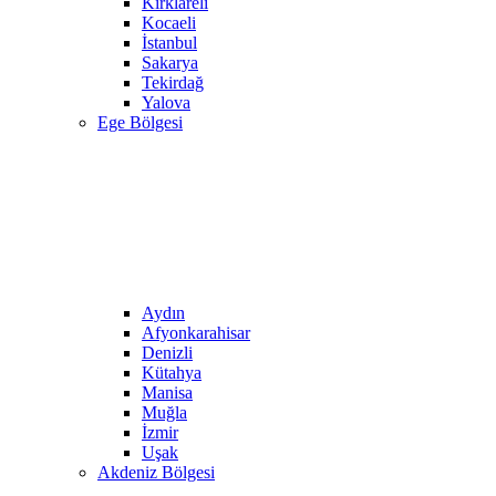
Kırklareli
Kocaeli
İstanbul
Sakarya
Tekirdağ
Yalova
Ege Bölgesi
Aydın
Afyonkarahisar
Denizli
Kütahya
Manisa
Muğla
İzmir
Uşak
Akdeniz Bölgesi