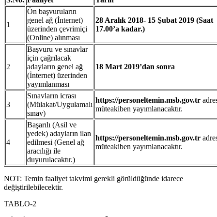
Ön başvuruların
genel ağ (İnternet)
28 Aralık 2018- 15 Şubat 2019 (Saat
1
üzerinden çevrimiçi
17.00’a kadar.)
(Online) alınması
Başvuru ve sınavlar
için çağrılacak
2
adayların genel ağ
18 Mart 2019’dan sonra
(İnternet) üzerinden
yayımlanması
Sınavların icrası
https://personeltemin.msb.gov.tr
adre
3
(Mülakat/Uygulamalı
müteakiben yayımlanacaktır.
sınav)
Başarılı (Asil ve
yedek) adayların ilan
https://personeltemin.msb.gov.tr
adre
4
edilmesi (Genel ağ
müteakiben yayımlanacaktır.
aracılığı ile
duyurulacaktır.)
NOT: Temin faaliyet takvimi gerekli görüldüğünde idarece
değiştirilebilecektir.
TABLO-2