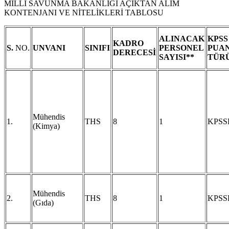
MİLLİ SAVUNMA BAKANLIĞI AÇIKTAN ALIM
KONTENJANI VE NİTELİKLERİ TABLOSU
ALINACAK
KPSS
KADRO
S.
NO.
UNVANI
SINIFI
PERSONEL
PUA
DERECESİ
SAYISI**
TÜR
Mühendis
1.
THS
8
1
KPSS
(Kimya)
Mühendis
2.
THS
8
1
KPSS
(Gıda)