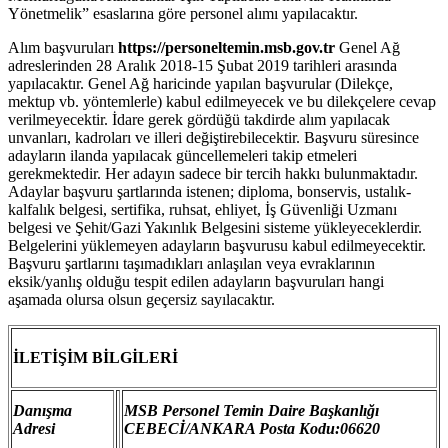
Yönetmelik” esaslarına göre personel alımı yapılacaktır.
Alım başvuruları
https://personeltemin.msb.gov.tr
Genel Ağ
adreslerinden 28 Aralık 2018-15 Şubat 2019 tarihleri arasında
yapılacaktır. Genel Ağ haricinde yapılan başvurular (Dilekçe,
mektup vb. yöntemlerle) kabul edilmeyecek ve bu dilekçelere cevap
verilmeyecektir. İdare gerek gördüğü takdirde alım yapılacak
unvanları, kadroları ve illeri değiştirebilecektir. Başvuru süresince
adayların ilanda yapılacak güncellemeleri takip etmeleri
gerekmektedir. Her adayın sadece bir tercih hakkı bulunmaktadır.
Adaylar başvuru şartlarında istenen; diploma, bonservis, ustalık-
kalfalık belgesi, sertifika, ruhsat, ehliyet, İş Güvenliği Uzmanı
belgesi ve Şehit/Gazi Yakınlık Belgesini sisteme yükleyeceklerdir.
Belgelerini yüklemeyen adayların başvurusu kabul edilmeyecektir.
Başvuru şartlarını taşımadıkları anlaşılan veya evraklarının
eksik/yanlış olduğu tespit edilen adayların başvuruları hangi
aşamada olursa olsun geçersiz sayılacaktır.
İLETİŞİM BİLGİLERİ
Danışma
MSB Personel Temin Daire Başkanlığı
Adresi
CEBECİ/ANKARA Posta Kodu:06620