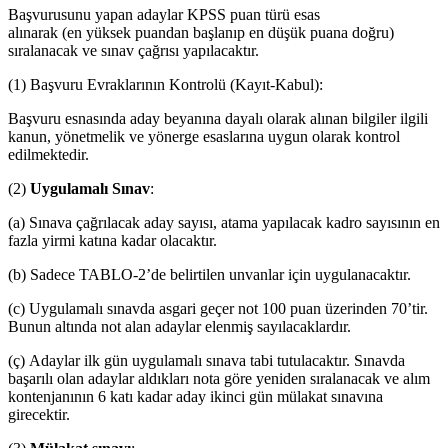
Başvurusunu yapan adaylar KPSS puan türü esas
alınarak (en yüksek puandan başlanıp en düşük puana doğru)
sıralanacak ve sınav çağrısı yapılacaktır.
(1) Başvuru Evraklarının Kontrolü (Kayıt-Kabul):
Başvuru esnasında aday beyanına dayalı olarak alınan bilgiler ilgili
kanun, yönetmelik ve yönerge esaslarına uygun olarak kontrol
edilmektedir.
(2)
Uygulamalı Sınav
:
(a) Sınava çağrılacak aday sayısı, atama yapılacak kadro sayısının en
fazla yirmi katına kadar olacaktır.
(b) Sadece TABLO-2’de belirtilen unvanlar için uygulanacaktır.
(c) Uygulamalı sınavda asgari geçer not 100 puan üzerinden 70’tir.
Bunun altında not alan adaylar elenmiş sayılacaklardır.
(ç) Adaylar ilk gün uygulamalı sınava tabi tutulacaktır. Sınavda
başarılı olan adaylar aldıkları nota göre yeniden sıralanacak ve alım
kontenjanının 6 katı kadar aday ikinci gün mülakat sınavına
girecektir.