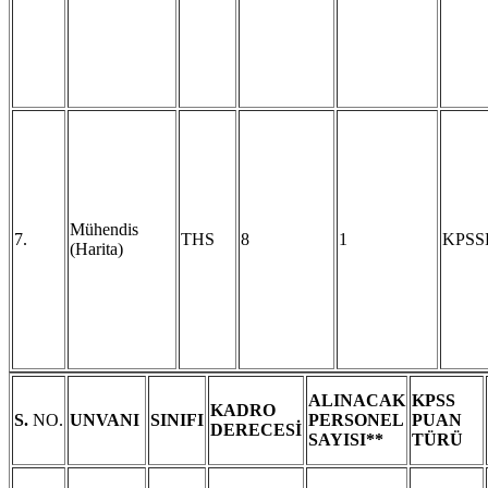
Mühendis
7.
THS
8
1
KPSS
(Harita)
ALINACAK
KPSS
KADRO
S.
NO.
UNVANI
SINIFI
PERSONEL
PUAN
DERECESİ
SAYISI**
TÜRÜ