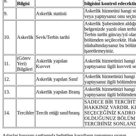
8.
Bilgisi
bilgisini kontrol edecekti
Askerlik hizmetini hangi s
9.
Askerlik statüsü
veya yaptıysanız onu seçin
Askerlik Şubesinden aldığı
belgenizde yazılı olan terhis
Terhis tarihi gün/ay/yıl olar
10.
Askerlik
Sevk/Terhis tarihi
bölümden seçilecektir. Hal
silahaltındaysanız bu bölü
işaretlemeyiniz.
(Görev
Askerlik yapılan
Askerlik hizmetinizi hangi
11.
Yeri)
Kuvvet
yaptıysanız ilgili kuvveti se
Bilgileri
Askerlik hizmetinizi hangi 
12.
Askerlik yapılan Sınıf
yaptıysanız ilgili bölümden
Askerlik hizmetinizi hangi
13.
Askerlik yapılan Branş
yaptıysanız ilgili bölümden
SADECE BİR TERCİH
HAKKINIZ VARDIR. 
14.
Tercihler
Tercih ettiği sınıf/branş
SEÇECEĞİNİZ KADRO
OLDUĞUNUZ BÖLÜM 
TERCİHİNİZ SONLAND
Adaylar başvuru şartlarında belirtilen koşulların tamamına uygun