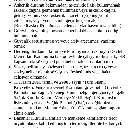
Askerlik durumu bakımından; askerlikle ilgisi bulunmamak,
askerlik çağına gelmemiş bulunmak veya askerlik çağına
gelmiş ise muvazzaf askerlik hizmetini yapmış yahut
ertelenmiş veya yedek sınıfa geçirilmiş olmak,
(Bedelli askerliğe müracaat eden adaylar başvuru yapabilir.)
Görevini devamlı yapmasına engel olabilecek akıl hastalığı
bulunmamak,
Güvenlik soruşturması ve/veya arşiv araştırması yapılmış
olmak
Herhangi bir kamu kurum ve kuruluşunda 657 Sayılı Devlet
Memurları Kanunu’na tabi görevlerde çalışıyor olmamak, (4B
kapsamında sözleşmeli personel olarak çalışanlar hariç)
Sözleşmeli subay, sözleşmeli astsubay, uzman erbaş veya
sözleşmeli er olarak sözleşmesi feshedilmiş veya halen
çalışıyor olmamak,
11 Kasım 2016 tarihli ve 29885 sayılı “Türk Silahlı
Kuvvetleri, Jandarma Genel Komutanlığı ve Sahil Güvenlik
Komutanlığı Sağlık Yeteneği Yönetmeliği” gereğince; Engelli
Sağlık Kurulu Raporu Vermeye Yetkili Sağlık Kuruluşları
listesinde yer alan Sağlık Bakanlığı bağlısı sağlık hizmet
sunucularından “Memur Adayı Olur” kararlı sağlam raporu
almış olmak,
Bakanlar Kurulu Kararları ve mahkeme kararlarınca terör
örgütü olarak kabul edilmiş tüm terör örgütleri ile herhangi bir