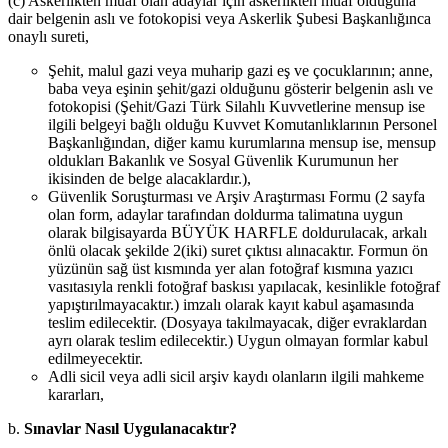
(c) Askerlikten muaf olan adaylar için askerlikten muaf olduğuna
dair belgenin aslı ve fotokopisi veya Askerlik Şubesi Başkanlığınca
onaylı sureti,
Şehit, malul gazi veya muharip gazi eş ve çocuklarının; anne,
baba veya eşinin şehit/gazi olduğunu gösterir belgenin aslı ve
fotokopisi (Şehit/Gazi Türk Silahlı Kuvvetlerine mensup ise
ilgili belgeyi bağlı olduğu Kuvvet Komutanlıklarının Personel
Başkanlığından, diğer kamu kurumlarına mensup ise, mensup
oldukları Bakanlık ve Sosyal Güvenlik Kurumunun her
ikisinden de belge alacaklardır.),
Güvenlik Soruşturması ve Arşiv Araştırması Formu (2 sayfa
olan form, adaylar tarafından doldurma talimatına uygun
olarak bilgisayarda BÜYÜK HARFLE doldurulacak, arkalı
önlü olacak şekilde 2(iki) suret çıktısı alınacaktır. Formun ön
yüzünün sağ üst kısmında yer alan fotoğraf kısmına yazıcı
vasıtasıyla renkli fotoğraf baskısı yapılacak, kesinlikle fotoğraf
yapıştırılmayacaktır.) imzalı olarak kayıt kabul aşamasında
teslim edilecektir. (Dosyaya takılmayacak, diğer evraklardan
ayrı olarak teslim edilecektir.) Uygun olmayan formlar kabul
edilmeyecektir.
Adli sicil veya adli sicil arşiv kaydı olanların ilgili mahkeme
kararları,
b.
Sınavlar Nasıl Uygulanacaktır?