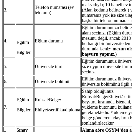
maksadıyla; 10 haneli ev t
Telefon numarası (ev
3.
(Alan kodunu belirterek.) 
telefonu)
numaranız yok ise size ula
başka bir telefon numarasın
Eğitim durumunuzu belirle
alanı seçiniz. (Eğitim dur
mezunu değil, ancak 2018 y
4.
Eğitim durumu
Eğitim
herhangi bir üniversiteden
durumda iseniz;
mezun ol
Bilgileri
başvuru yapınız
.)
Eğitim durumunuz üniversit
5.
Üniversite türü
size uygun üniversite türün
seçiniz.
Eğitim durumunuz üniversit
6.
Üniversite bölümü
üniversite bölümünü ilgili 
Sahip olduğunuz
Ruhsat/Belge/Ehliyet/serti
Eğitim
Ruhsat/Belge/
başvuru kısmında isteneni,
7.
yükleme butonunu kullana
Bilgileri
Ehliyet/sertifika/diploma
gerekmektedir. Yükleme y
belge gönderen adayların 
sonlandırılacaktır.
Sınav
Alıma göre ÖSYM’den a