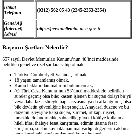
İrtibat
(0312) 562 05 43 (2345-2353-2354)
Telefonu
Genel Ağ
(İnternet)
https://personeltemin
.
msb.gov.
tr
Adresi
Başvuru Şartları Nelerdir?
657 sayılı Devlet Memurları Kanunu’nun 48’inci maddesinde
belirtilen genel ve özel şartlara sahip olmak;
Türkiye Cumhuriyeti Vatandaşı olmak,
18 yaşını tamamlamış olmak,
Kamu haklarından mahrum bulunmamak,
(ç) Türk Ceza Kanunu’nun 53’üncü maddesinde belirtilen
süreler geçmiş olsa bile; kasten işlenen bir suçtan dolayı bir yıl
veya daha fazla süreyle hapis cezasına ya da affa uğramış olsa
bile devletin güvenliğine karşı suçlar, Anayasal düzene ve bu
düzenin işleyişine karşı suçlar, zimmet, irtikap, rüşvet,
hırsızlık, dolandırıcılık, sahtecilik, güveni kötüye kullanma,
hileli iflas, ihaleye fesat karıştırma, edimin ifasına fesat
karıştırma, suçtan kaynaklanan mal varlığı değerlerini aklama
veya kaçakçılık suçlarından mahkum olmamak.