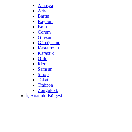
Amasya
Artvin
Bartın
Bayburt
Bolu
Çorum
Giresun
Gümüşhane
Kastamonu
Karabük
Ordu
Rize
Samsun
Sinop
Tokat
Trabzon
Zonguldak
İç Anadolu Bölgesi