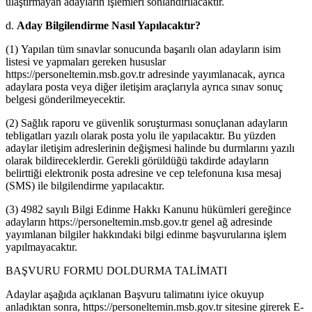
ulaştırmayan adayların işlemleri sonlandırılacaktır.
d.
Aday Bilgilendirme Nasıl Yapılacaktır?
(1) Yapılan tüm sınavlar sonucunda başarılı olan adayların isim
listesi ve yapmaları gereken hususlar
https://personeltemin.msb.gov.tr adresinde yayımlanacak, ayrıca
adaylara posta veya diğer iletişim araçlarıyla ayrıca sınav sonuç
belgesi gönderilmeyecektir.
(2) Sağlık raporu ve güvenlik soruşturması sonuçlanan adayların
tebligatları yazılı olarak posta yolu ile yapılacaktır. Bu yüzden
adaylar iletişim adreslerinin değişmesi halinde bu durmlarını yazılı
olarak bildireceklerdir. Gerekli görüldüğü takdirde adayların
belirttiği elektronik posta adresine ve cep telefonuna kısa mesaj
(SMS) ile bilgilendirme yapılacaktır.
(3) 4982 sayılı Bilgi Edinme Hakkı Kanunu hükümleri gereğince
adayların https://personeltemin.msb.gov.tr genel ağ adresinde
yayımlanan bilgiler hakkındaki bilgi edinme başvurularına işlem
yapılmayacaktır.
BAŞVURU FORMU DOLDURMA TALİMATI
Adaylar aşağıda açıklanan Başvuru talimatını iyice okuyup
anladıktan sonra, https://personeltemin.msb.gov.tr sitesine girerek E-