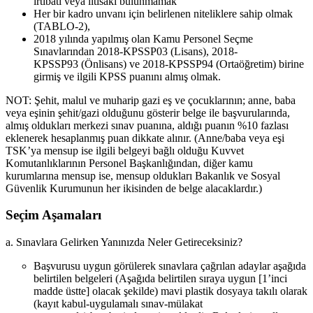
irtibatı veya iltisakı bulunmamak
Her bir kadro unvanı için belirlenen niteliklere sahip olmak
(TABLO-2),
2018 yılında yapılmış olan Kamu Personel Seçme
Sınavlarından 2018-KPSSP03 (Lisans), 2018-
KPSSP93 (Önlisans) ve 2018-KPSSP94 (Ortaöğretim) birine
girmiş ve ilgili KPSS puanını almış olmak.
NOT: Şehit, malul ve muharip gazi eş ve çocuklarının; anne, baba
veya eşinin şehit/gazi olduğunu gösterir belge ile başvurularında,
almış oldukları merkezi sınav puanına, aldığı puanın %10 fazlası
eklenerek hesaplanmış puan dikkate alınır. (Anne/baba veya eşi
TSK’ya mensup ise ilgili belgeyi bağlı olduğu Kuvvet
Komutanlıklarının Personel Başkanlığından, diğer kamu
kurumlarına mensup ise, mensup oldukları Bakanlık ve Sosyal
Güvenlik Kurumunun her ikisinden de belge alacaklardır.)
Seçim Aşamaları
a. Sınavlara Gelirken Yanınızda Neler Getireceksiniz?
Başvurusu uygun görülerek sınavlara çağrılan adaylar aşağıda
belirtilen belgeleri (Aşağıda belirtilen sıraya uygun [1’inci
madde üstte] olacak şekilde) mavi plastik dosyaya takılı olarak
(kayıt kabul-uygulamalı sınav-mülakat