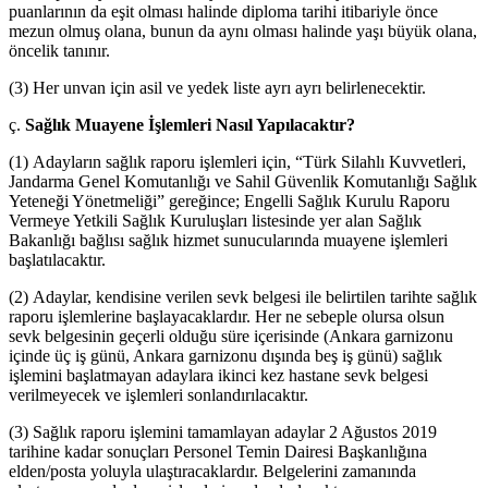
puanlarının da eşit olması halinde diploma tarihi itibariyle önce
mezun olmuş olana, bunun da aynı olması halinde yaşı büyük olana,
öncelik tanınır.
(3) Her unvan için asil ve yedek liste ayrı ayrı belirlenecektir.
ç.
Sağlık Muayene İşlemleri Nasıl Yapılacaktır?
(1) Adayların sağlık raporu işlemleri için, “Türk Silahlı Kuvvetleri,
Jandarma Genel Komutanlığı ve Sahil Güvenlik Komutanlığı Sağlık
Yeteneği Yönetmeliği” gereğince; Engelli Sağlık Kurulu Raporu
Vermeye Yetkili Sağlık Kuruluşları listesinde yer alan Sağlık
Bakanlığı bağlısı sağlık hizmet sunucularında muayene işlemleri
başlatılacaktır.
(2) Adaylar, kendisine verilen sevk belgesi ile belirtilen tarihte sağlık
raporu işlemlerine başlayacaklardır. Her ne sebeple olursa olsun
sevk belgesinin geçerli olduğu süre içerisinde (Ankara garnizonu
içinde üç iş günü, Ankara garnizonu dışında beş iş günü) sağlık
işlemini başlatmayan adaylara ikinci kez hastane sevk belgesi
verilmeyecek ve işlemleri sonlandırılacaktır.
(3) Sağlık raporu işlemini tamamlayan adaylar 2 Ağustos 2019
tarihine kadar sonuçları Personel Temin Dairesi Başkanlığına
elden/posta yoluyla ulaştıracaklardır. Belgelerini zamanında