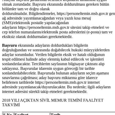
olmak zorundadır. Başvuru ekranında doldurulması gereken bütün
bölümler tam ve doğru olarak
doldurulmalıdır. Bilgilendirmeler, https://personeltemin.msb.gov.tr gen
ağ adresinde yayımlanacağından veya yazılı kısa mesaj
(SMS)/elektronik postaile yapılacağından
adayların https://personeltemin.msb.gov.tr sitesini takip etmeleri ve
cep telefon numaralarını/elektronik posta adreslerini (e-posta) tam ve
eksiksiz olarak doldurmaları gerekmektedir.
Başvuru
ekranında adayların doldurdukları bilgilerin
doğruluğundan ve sonrasında doğabilecek hukuki müeyyidelerden
adaylar sorumludur. Verilen bilgilerin eksik ve hatalı olduğunun
tespit edilmesi halinde aday elenmiş kabul edilecek ve işlemleri
sonlandırılacaktır. Tercihlerim sayfasının bilgisayar çıktısını alıp
saklayınız. Başvurular idarenin uygun göreceği bir tarihte
sonlandırılabilecektir. Başvuruda bulunan adayların seçim aşaması
sınavlarına çağrılması; aday başvuru miktarına göre idarece
belirlenen tarihlerde https://personeltemin.msb.gov.tr internet
adresinde yayımlanacak/duyurulacaktır. Bu nedenle; ilgili adayların
internet adresini sürekli takip etmeleri gerekmektedir.
2018 YILI AÇIKTAN SİVİL MEMUR TEMİNİ FAALİYET
TAKVİMİ
S.No.
Faaliyet
Tarih