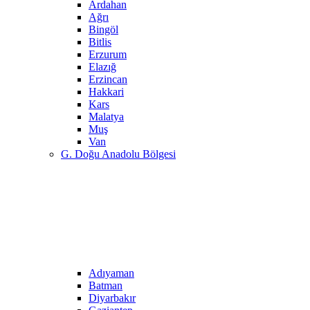
Ardahan
Ağrı
Bingöl
Bitlis
Erzurum
Elazığ
Erzincan
Hakkari
Kars
Malatya
Muş
Van
G. Doğu Anadolu Bölgesi
Adıyaman
Batman
Diyarbakır