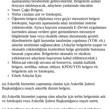
aşamasında) beraberinde getireceklerdir. Belgelerin asılları
dosyaya takılmayacak, adayların yanlarında olacaktır.
Sınav Çağrı Belgesi,
Nüfus cüzdanı aslı ve fotokopisi,
Öğrenim belgesi (diploma) veya geçici mezuniyet belgesi
fotokopisi, başvuru aşamasında aday tarafından sisteme
yüklenecektir. Ayrıca başvuru esnasında E-Devlet uygulaması
üzerinden alınan verilere göre görüntülenen mezuniyet
bilgilerinde hata veya eksiklik olması durumunda gerekli
düzeltmelerin ilgili kurumlar tarafından yapılması (YÖK vb.)
adaylar tarafından sağlanacaktır. (Adaylar belgelerin uygun ve
okunaklı yüklendiğinin kontrolünü belge görüntüle butonuna
basarak yapacaktır. Belgelerini okunaklı ve eksiksiz
yüklemeyen adayların başvurusu kabul edilmeyecektir.)
Müracaat edeceği unvana ait bonservis, ustalık-kalfalık
belgesi, sertifika, ruhsat, ehliyet, KPDS/YDS belgesi vb.
belgelerin aslı ve fotokopisi,
Erkek Adaylar İçin;
(a) Askerlik hizmetini yapmamış olanlar için Askerlik Şubesi
Başkanlığınca onaylı askerlik durum belgesi,
(b) Askerlik hizmetini yapmış olan adaylar için terhis belgesinin aslı
ve fotokopisi veya Askerlik Şubesi Başkanlığınca onaylı sureti,