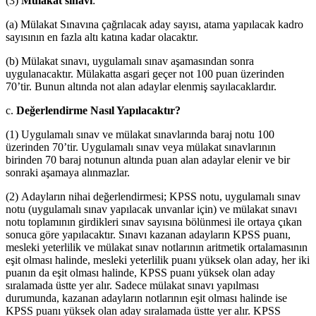
(3)
Mülakat sınavı
:
(a) Mülakat Sınavına çağrılacak aday sayısı, atama yapılacak kadro
sayısının en fazla altı katına kadar olacaktır.
(b) Mülakat sınavı, uygulamalı sınav aşamasından sonra
uygulanacaktır. Mülakatta asgari geçer not 100 puan üzerinden
70’tir. Bunun altında not alan adaylar elenmiş sayılacaklardır.
c.
Değerlendirme Nasıl Yapılacaktır?
(1) Uygulamalı sınav ve mülakat sınavlarında baraj notu 100
üzerinden 70’tir. Uygulamalı sınav veya mülakat sınavlarının
birinden 70 baraj notunun altında puan alan adaylar elenir ve bir
sonraki aşamaya alınmazlar.
(2) Adayların nihai değerlendirmesi; KPSS notu, uygulamalı sınav
notu (uygulamalı sınav yapılacak unvanlar için) ve mülakat sınavı
notu toplamının girdikleri sınav sayısına bölünmesi ile ortaya çıkan
sonuca göre yapılacaktır. Sınavı kazanan adayların KPSS puanı,
mesleki yeterlilik ve mülakat sınav notlarının aritmetik ortalamasının
eşit olması halinde, mesleki yeterlilik puanı yüksek olan aday, her iki
puanın da eşit olması halinde, KPSS puanı yüksek olan aday
sıralamada üstte yer alır. Sadece mülakat sınavı yapılması
durumunda, kazanan adayların notlarının eşit olması halinde ise
KPSS puanı yüksek olan aday sıralamada üstte yer alır. KPSS