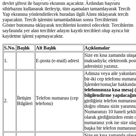
devlet şifresi ile başvuru ekranını açacaktır. Ardından başvuru
sihirbazını kullanarak ilerleyip, tüm aşamaları tamamlayarak Tercih
Yap ekranına yönlendirilecek buradan ilgili Alımı tıklayarak tercih
yapacaktır. Tercih işlemini tamamladıktan sonra Tercihlerimi
Göster butonuna tıklayarak tercihlerini kontrol edecektir. Tercihlerim
sayfasında yer alan tercihler adayın kayıtlı tercihleri olup ayrıca bir
kaydetme işlemi yapmayacaktır.
S.No.
Başlık
Alt Başlık
Açıklamalar
Size en kısa zamanda ulaş
1.
E-posta (e-mail) adresi
maksadıyla; elektronik post
adresinizi yazınız.
Adınıza veya aile yakınları
bir-iki cep telefonu numaras
İşlemler/sonuçlar hakkınd
telefonunuza kısa mesaj 
bilgilendirme yapılacağı
İletişim
Telefon numarası (cep
2.
girdiğiniz telefon numaras
Bilgileri
telefonu)
doğru olması sizin yararınız
Numaranızı 10 haneli şekli
olarak girdiğinizden emin
numaranız yok ise size ula
başka bir telefon numarasın
Size en kısa zamanda ulaş