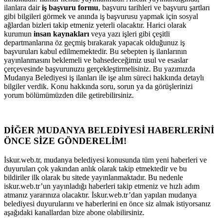
ilanlara dair
iş başvuru formu
, başvuru tarihleri ve başvuru şartları
gibi bilgileri görmek ve anında iş başvurusu yapmak için sosyal
ağlardan bizleri takip etmeniz yeterli olacaktır. Harici olarak
kurumun
insan kaynakları
veya yazı işleri gibi çeşitli
departmanlarına öz geçmiş bırakarak yapacak olduğunuz iş
başvuruları kabul edilmemektedir. Bu sebepten iş ilanlarının
yayınlanmasını beklemeli ve bahsedeceğimiz usul ve esaslar
çerçevesinde başvurunuzu gerçekleştirmelisiniz. Bu yazımızda
Mudanya Belediyesi iş ilanları ile işe alım süreci hakkında detaylı
bilgiler verdik. Konu hakkında soru, sorun ya da görüşlerinizi
yorum bölümümüzden dile getirebilirsiniz.
DİĞER MUDANYA BELEDİYESİ HABERLERİNİ
ÖNCE SİZE GÖNDERELİM!
İskur.web.tr, mudanya belediyesi konusunda tüm yeni haberleri ve
duyuruları çok yakından anlık olarak takip etmektedir ve bu
bildiriler ilk olarak bu sitede yayınlanmaktadır. Bu nedenle
iskur.web.tr’un yayınladığı haberleri takip etmeniz ve hızlı adım
atmanız yararınıza olacaktır. İskur.web.tr’dan yapılan mudanya
belediyesi duyurularını ve haberlerini en önce siz almak istiyorsanız
aşağıdaki kanallardan bize abone olabilirsiniz.