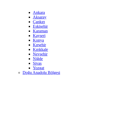
Ankara
Aksaray
Çankırı
Eskişehir
Karaman
Kayseri
Konya
Kırşehir
Kırıkkale
Nevşehir
Niğde
Sivas
Yozgat
Doğu Anadolu Bölgesi