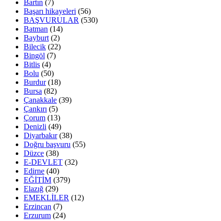
Bartın
(7)
Başarı hikayeleri
(56)
BAŞVURULAR
(530)
Batman
(14)
Bayburt
(2)
Bilecik
(22)
Bingöl
(7)
Bitlis
(4)
Bolu
(50)
Burdur
(18)
Bursa
(82)
Çanakkale
(39)
Çankırı
(5)
Çorum
(13)
Denizli
(49)
Diyarbakır
(38)
Doğru başvuru
(55)
Düzce
(38)
E-DEVLET
(32)
Edirne
(40)
EĞİTİM
(379)
Elazığ
(29)
EMEKLİLER
(12)
Erzincan
(7)
Erzurum
(24)