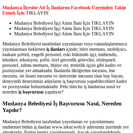
Mudanya İlçesine Ait İş İlanlarını Facebook Üzerinden Takip
Etmek İçin
TIKLAYIN
Mudanya Belediyesi İşçi Alımı İlanı İçin TIKLAYIN
Mudanya Belediyesi İşçi Alımı İlanı İçin TIKLAYIN
Mudanya Belediyesi İşçi Alımı İlanı İçin TIKLAYIN
Mudanya Belediyesi tarafından yayınlanan veya vatandaşlarımızca
yayınlanması beklenen
iş ilanları
içinde; büro memuru, mobilyacı,
makam şoförü, engelli personel, eski hükümlü işçi, mühendis,
tekniker, teknisyen, şoför, özel güvenlik görevlisi, sözleşmeli
personel, zabıta memuru, itfaiye eri, temizlik işçisi gibi kadro ve
pozisyonlar yer almaktadır. İlanlarda ilköğretim mezunu, lise
mezunu, ön lisans mezunu ve üniversite mezunu olan bay bayan,
deneyimli deneyimsiz adayların iş başvurusu yapabilecekleri kadro
ve pozisyonlar bulunmaktadır. Peki tüm bu iş ilanlarına nasıl ve
nereden
iş başvurusu
yapılıyor?
Mudanya Belediyesi İş Başvurusu Nasıl, Nereden
Yapılır?
Mudanya Belediyesi tarafından yayınlanan ve yayınlanması
muhtemel bütün iş ilanları www.iskur.web.tr adresimiz üzerinde yer
almaktadır. İlanlar henüz yayınlanmadı. Ancak yayınlandığında,