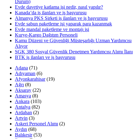
Durum)
Evde davetiye katlama işi nedir, nasıl yapılır?
Kanada’da iş ilanları ve iş başvurusu
Almanya PKS Şirketi iş ilanları ve iş başvurusu
Evde sabun paketleme işi yaparak para kazanmak
Evde mandal paketleme ve montajı işi
Kurye-Kargo Dağıtım Personeli
Kamu Düzeni ve Güvenliği Müsteşarlığı Uzman Yardımcısı
Alıyor
SGK 380 Sosyal Güvenlik Denetmen Yardımcısı Alımı İlanı
BTK iş ilanları ve iş başvurusu
Adana
(71)
Adıyaman
(6)
Afyonkarahisar
(19)
Ağrı
(8)
Aksaray
(22)
Amasya
(8)
Ankara
(103)
Antalya
(82)
Ardahan
(2)
Artvin
(3)
Askeri Personel Alımı
(2)
Aydın
(68)
Balıkesir
(53)