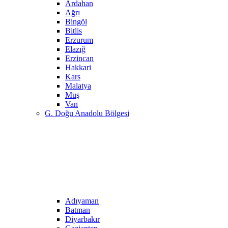
Ardahan
Ağrı
Bingöl
Bitlis
Erzurum
Elazığ
Erzincan
Hakkari
Kars
Malatya
Muş
Van
G. Doğu Anadolu Bölgesi
Adıyaman
Batman
Diyarbakır