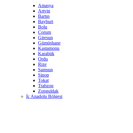
Amasya
Artvin
Bartın
Bayburt
Bolu
Çorum
Giresun
Gümüşhane
Kastamonu
Karabük
Ordu
Rize
Samsun
Sinop
Tokat
Trabzon
Zonguldak
İç Anadolu Bölgesi