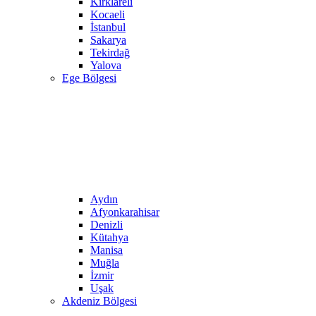
Kırklareli
Kocaeli
İstanbul
Sakarya
Tekirdağ
Yalova
Ege Bölgesi
Aydın
Afyonkarahisar
Denizli
Kütahya
Manisa
Muğla
İzmir
Uşak
Akdeniz Bölgesi