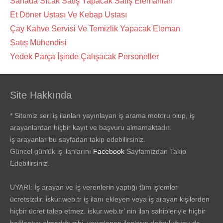
Sahada Sıcak Satış Yapacak Satış Elemanları
Et Döner Ustası Ve Kebap Ustası
Çay Kahve Servisi Ve Temizlik Yapacak Eleman
Satış Mühendisi
Yedek Parça İşinde Çalışacak Personeller
Site Hakkında
* Sitemiz seri iş ilanları yayınlayan iş arama motoru olup, iş
arayanlardan hiçbir kayıt ve başvuru almamaktadır.
iş arayanlar bu sayfadan takip edebilirsiniz.
Güncel günlük iş ilanlarını
Facebook
Sayfamızdan Takip
Edebilirsiniz.
UYARI: İş arayan ve İş verenlerin yaptığı tüm işlemler
ücretsizdir. iskur.web.tr iş ilanı ekleyen veya iş arayan kişilerden
hiçbir ücret talep etmez. iskur.web.tr’ nin ilan sahipleriyle hiçbir