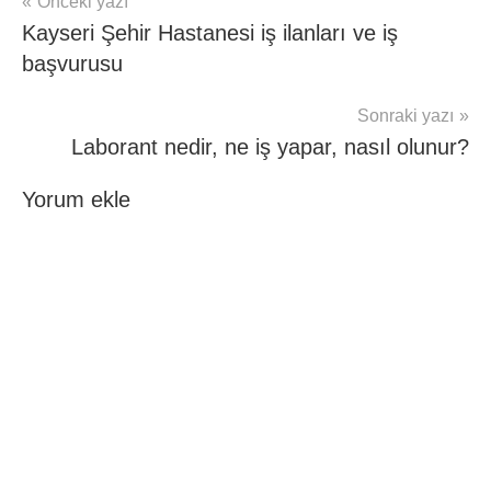
Yazı
Önceki yazı
Kayseri Şehir Hastanesi iş ilanları ve iş
gezinmesi
başvurusu
Sonraki yazı
Laborant nedir, ne iş yapar, nasıl olunur?
Yorum ekle