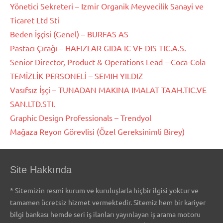
Yönetici Sekreteri – Izmir Organik Meyvecilik Sanayi ve
Ticaret Ltd Sti
Beden İşçisi (Genel) – BURFAS AS
Pastacı Çırağı – HAFIZLAR GIDA IC VE DIS TIC.A.S.
Senior Director, Product & Operations Lead – Coca-Cola
TEMİZLİK PERSONELİ – SEMIH YILDIZ
Vasıfsız İşçi – TUNADAN MAKINA IMALAT TAAH.TIC.VE
SAN.LTD.STI.
Graphic Design Professionals – Trendyol
Mağaza Reyon Görevlisi (Özel Gereksinimli Birey)
Site Hakkında
* Sitemizin resmi kurum ve kuruluşlarla hiçbir ilgisi yoktur ve
tamamen ücretsiz hizmet vermektedir. Sitemiz hem bir kariyer
bilgi bankası hemde seri iş ilanları yayınlayan iş arama motoru