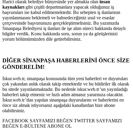
Harici olarak belediye bünyesinde yer almakta olan
insan
kaynakları
gibi çeşitli departmanlara yapacak olduğunuz iş
başvuruları ise kabul edilmemektedir. Bu sebepten iş ilanlarının
yayınlanmasını beklemeli ve bahsedeceğimiz usul ve esaslar
çerçevesinde başvurunuzu gerçekleştirmelisiniz. Bu yazımızda
Sinanpaşa Belediyesi iş ilanları ile işe alım süreci hakkında detaylı
bilgiler verdik. Konu hakkında soru, sorun ya da görüşlerinizi
yorum bölümümüzden dile getirebilirsiniz.
DİĞER SİNANPAŞA HABERLERİNİ ÖNCE SİZE
GÖNDERELİM!
İskur.web.tr, sinanpaşa konusunda tüm yeni haberleri ve duyuruları
çok yakından anlık olarak takip etmektedir ve bu bildiriler ilk olarak
bu sitede yayınlanmaktadır. Bu nedenle iskur.web.tr’un yayınladığı
haberleri takip etmeniz ve hızlı adım atmanız yararınıza olacaktır.
İskur.web.tr’dan yapılan sinanpaşa duyurularını ve haberlerini en
önce siz almak istiyorsanız aşağıdaki kanallardan bize abone
olabilirsiniz.
FACEBOOK SAYFAMIZI BEĞEN TWITTER SAYFAMIZI
BEĞEN E-BÜLTENE ABONE OL