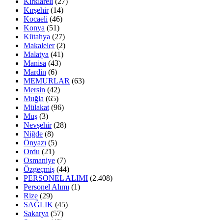
Kırklareli
(27)
Kırşehir
(14)
Kocaeli
(46)
Konya
(51)
Kütahya
(27)
Makaleler
(2)
Malatya
(41)
Manisa
(43)
Mardin
(6)
MEMURLAR
(63)
Mersin
(42)
Muğla
(65)
Mülakat
(96)
Muş
(3)
Nevşehir
(28)
Niğde
(8)
Önyazı
(5)
Ordu
(21)
Osmaniye
(7)
Özgeçmiş
(44)
PERSONEL ALIMI
(2.408)
Personel Alımı
(1)
Rize
(29)
SAĞLIK
(45)
Sakarya
(57)