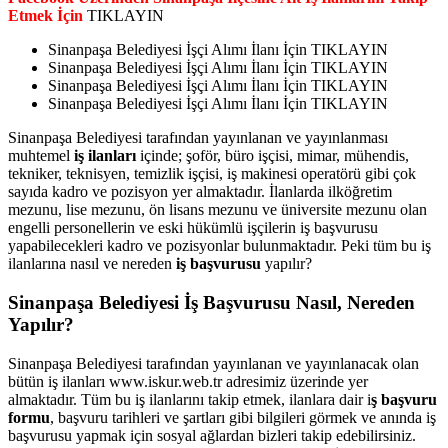
Etmek İçin
TIKLAYIN
Sinanpaşa Belediyesi İşçi Alımı İlanı İçin TIKLAYIN
Sinanpaşa Belediyesi İşçi Alımı İlanı İçin TIKLAYIN
Sinanpaşa Belediyesi İşçi Alımı İlanı İçin TIKLAYIN
Sinanpaşa Belediyesi İşçi Alımı İlanı İçin TIKLAYIN
Sinanpaşa Belediyesi tarafından yayınlanan ve yayınlanması
muhtemel
iş ilanları
içinde; şoför, büro işçisi, mimar, mühendis,
tekniker, teknisyen, temizlik işçisi, iş makinesi operatörü gibi çok
sayıda kadro ve pozisyon yer almaktadır. İlanlarda ilköğretim
mezunu, lise mezunu, ön lisans mezunu ve üniversite mezunu olan
engelli personellerin ve eski hükümlü işçilerin iş başvurusu
yapabilecekleri kadro ve pozisyonlar bulunmaktadır. Peki tüm bu iş
ilanlarına nasıl ve nereden
iş başvurusu
yapılır?
Sinanpaşa Belediyesi İş Başvurusu Nasıl, Nereden
Yapılır?
Sinanpaşa Belediyesi tarafından yayınlanan ve yayınlanacak olan
bütün iş ilanları www.iskur.web.tr adresimiz üzerinde yer
almaktadır. Tüm bu iş ilanlarını takip etmek, ilanlara dair i
ş başvuru
formu
, başvuru tarihleri ve şartları gibi bilgileri görmek ve anında iş
başvurusu yapmak için sosyal ağlardan bizleri takip edebilirsiniz.