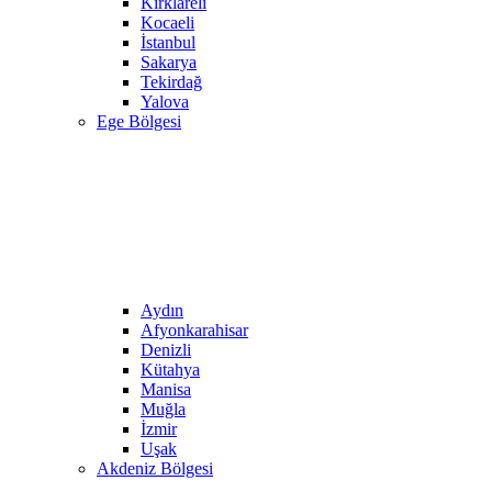
Kırklareli
Kocaeli
İstanbul
Sakarya
Tekirdağ
Yalova
Ege Bölgesi
Aydın
Afyonkarahisar
Denizli
Kütahya
Manisa
Muğla
İzmir
Uşak
Akdeniz Bölgesi