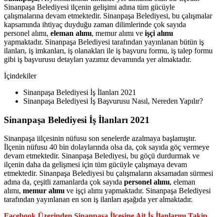
Sinanpaşa Belediyesi ilçenin gelişimi adına tüm gücüyle
çalışmalarına devam etmektedir. Sinanpaşa Belediyesi, bu çalışmalar
kapsamında ihtiyaç duyduğu zaman dilimlerinde çok sayıda
personel alımı,
eleman alımı
, memur alımı ve
işçi alımı
yapmaktadır. Sinanpaşa Belediyesi tarafından yayınlanan bütün iş
ilanları, iş imkanları, iş olanakları ile iş başvuru formu, iş talep formu
gibi iş başvurusu detayları yazımız devamında yer almaktadır.
İçindekiler
Sinanpaşa Belediyesi İş İlanları 2021
Sinanpaşa Belediyesi İş Başvurusu Nasıl, Nereden Yapılır?
Sinanpaşa Belediyesi İş İlanları 2021
Sinanpaşa iilçesinin nüfusu son senelerde azalmaya başlamıştır.
İlçenin nüfusu 40 bin dolaylarında olsa da, çok sayıda göç vermeye
devam etmektedir. Sinanpaşa Belediyesi, bu göçü durdurmak ve
ilçenin daha da gelişmesi için tüm gücüyle çalışmaya devam
etmektedir. Sinanpaşa Belediyesi bu çalışmaların aksamadan sürmesi
adına da, çeşitli zamanlarda çok sayıda
personel alımı
, eleman
alımı,
memur alımı
ve işçi alımı yapmaktadır. Sinanpaşa Belediyesi
tarafından yayınlanan en son iş ilanları aşağıda yer almaktadır.
Facebook Üzerinden Sinanpaşa İlçesine Ait İş İlanlarını Takip