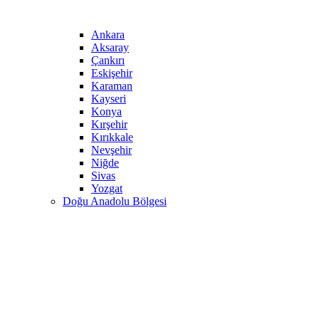
Ankara
Aksaray
Çankırı
Eskişehir
Karaman
Kayseri
Konya
Kırşehir
Kırıkkale
Nevşehir
Niğde
Sivas
Yozgat
Doğu Anadolu Bölgesi