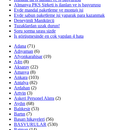
Almanya PKS Şirketi iş ilanları ve iş başvurusu
Evde mandal paketleme ve montajı işi
Evde sabun paketleme işi yaparak para kazanmak
Deneyimli Manikürcü
Tuzaklardan uzak durun!
Soru sorma sırası sizde
İş görüşmesinde en çok yapılan 4 hata
Adana
(71)
Adıyaman
(6)
Afyonkarahisar
(19)
Ağrı
(8)
Aksaray
(22)
Amasya
(8)
Ankara
(103)
Antalya
(82)
Ardahan
(2)
Artvin
(3)
Askeri Personel Alımı
(2)
Aydın
(68)
Balıkesir
(53)
Bartın
(7)
Başarı hikayeleri
(56)
BAŞVURULAR
(530)
Batman
(14)