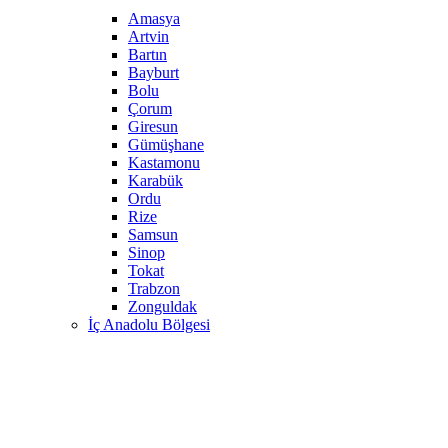
Amasya
Artvin
Bartın
Bayburt
Bolu
Çorum
Giresun
Gümüşhane
Kastamonu
Karabük
Ordu
Rize
Samsun
Sinop
Tokat
Trabzon
Zonguldak
İç Anadolu Bölgesi