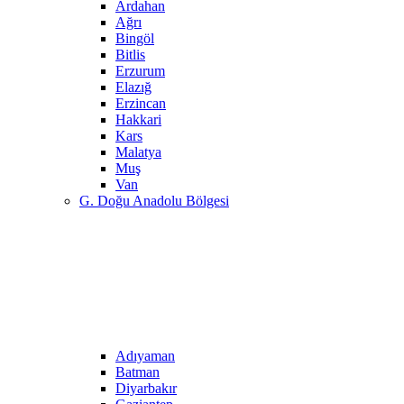
Ardahan
Ağrı
Bingöl
Bitlis
Erzurum
Elazığ
Erzincan
Hakkari
Kars
Malatya
Muş
Van
G. Doğu Anadolu Bölgesi
Adıyaman
Batman
Diyarbakır