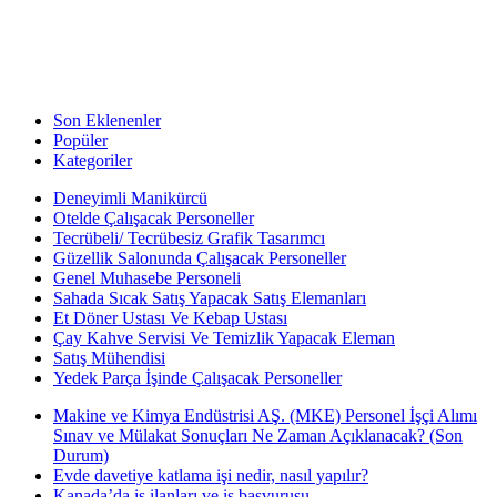
Son Eklenenler
Popüler
Kategoriler
Deneyimli Manikürcü
Otelde Çalışacak Personeller
Tecrübeli/ Tecrübesiz Grafik Tasarımcı
Güzellik Salonunda Çalışacak Personeller
Genel Muhasebe Personeli
Sahada Sıcak Satış Yapacak Satış Elemanları
Et Döner Ustası Ve Kebap Ustası
Çay Kahve Servisi Ve Temizlik Yapacak Eleman
Satış Mühendisi
Yedek Parça İşinde Çalışacak Personeller
Makine ve Kimya Endüstrisi AŞ. (MKE) Personel İşçi Alımı
Sınav ve Mülakat Sonuçları Ne Zaman Açıklanacak? (Son
Durum)
Evde davetiye katlama işi nedir, nasıl yapılır?
Kanada’da iş ilanları ve iş başvurusu