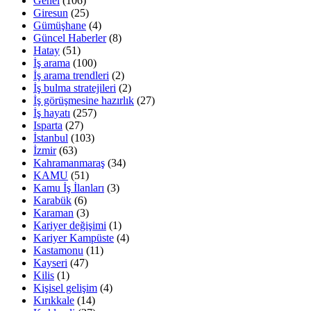
Genel
(106)
Giresun
(25)
Gümüşhane
(4)
Güncel Haberler
(8)
Hatay
(51)
İş arama
(100)
İş arama trendleri
(2)
İş bulma stratejileri
(2)
İş görüşmesine hazırlık
(27)
İş hayatı
(257)
Isparta
(27)
İstanbul
(103)
İzmir
(63)
Kahramanmaraş
(34)
KAMU
(51)
Kamu İş İlanları
(3)
Karabük
(6)
Karaman
(3)
Kariyer değişimi
(1)
Kariyer Kampüste
(4)
Kastamonu
(11)
Kayseri
(47)
Kilis
(1)
Kişisel gelişim
(4)
Kırıkkale
(14)