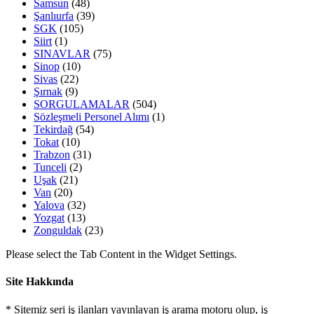
Samsun
(48)
Şanlıurfa
(39)
SGK
(105)
Siirt
(1)
SINAVLAR
(75)
Sinop
(10)
Sivas
(22)
Şırnak
(9)
SORGULAMALAR
(504)
Sözleşmeli Personel Alımı
(1)
Tekirdağ
(54)
Tokat
(10)
Trabzon
(31)
Tunceli
(2)
Uşak
(21)
Van
(20)
Yalova
(32)
Yozgat
(13)
Zonguldak
(23)
Please select the Tab Content in the Widget Settings.
Site Hakkında
* Sitemiz seri iş ilanları yayınlayan iş arama motoru olup, iş